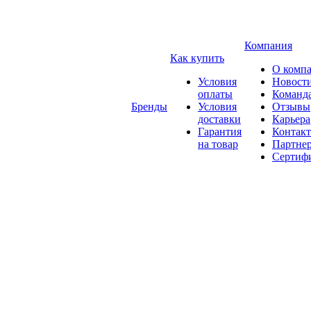
Компания
Как купить
О комп
Условия
Новост
оплаты
Команд
Бренды
Условия
Отзывы
доставки
Карьера
Гарантия
Контак
на товар
Партне
Сертиф