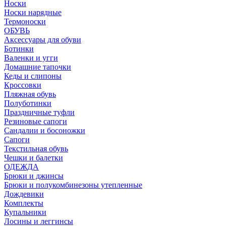
Носки
Носки нарядные
Термоноски
ОБУВЬ
Аксессуары для обуви
Ботинки
Валенки и угги
Домашние тапочки
Кеды и слипоны
Кроссовки
Пляжная обувь
Полуботинки
Праздничные туфли
Резиновые сапоги
Сандалии и босоножки
Сапоги
Текстильная обувь
Чешки и балетки
ОДЕЖДА
Брюки и джинсы
Брюки и полукомбинезоны утепленные
Дождевики
Комплекты
Купальники
Лосины и леггинсы