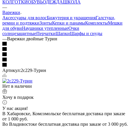
КОЛГОТКИ
ОБУВЬ
ОДЕЖДА
ШКОЛА
—
Варежки
Аксессуары для волос
Бижутерия и украшения
Галстуки,
ремни и подтяжки
Зонты
Кепки и панамы
Комплекты
Мешки
для обуви
Наушники утепленные
Очки
солнцезащитные
Перчатки
Шапки
Шарфы и снуды
—
Варежки двойные Турин
Артикул:
2с229-Турин
Нет в наличии
Хочу в подарок
У нас акция!
В Хабаровске, Комсомольске бесплатная доставка при заказе
от 1 000 руб.
Во Владивостоке бесплатная доставка при заказе от 3 000 руб.