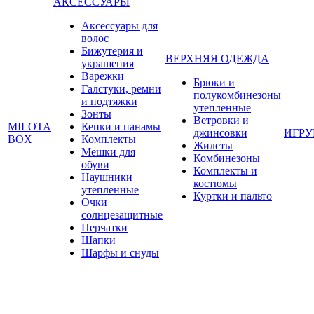
АКСЕССУАРЫ
Аксессуары для
волос
Бижутерия и
ВЕРХНЯЯ ОДЕЖДА
украшения
Варежки
Брюки и
Галстуки, ремни
полукомбинезоны
и подтяжки
утепленные
Зонты
Ветровки и
MILOTA
Кепки и панамы
джинсовки
ИГР
BOX
Комплекты
Жилеты
Мешки для
Комбинезоны
обуви
Комплекты и
Наушники
костюмы
утепленные
Куртки и пальто
Очки
солнцезащитные
Перчатки
Шапки
Шарфы и снуды