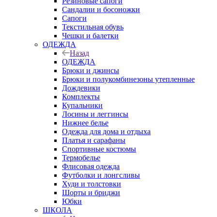
Резиновые сапоги
Сандалии и босоножки
Сапоги
Текстильная обувь
Чешки и балетки
ОДЕЖДА
Назад
ОДЕЖДА
Брюки и джинсы
Брюки и полукомбинезоны утепленные
Дождевики
Комплекты
Купальники
Лосины и леггинсы
Нижнее белье
Одежда для дома и отдыха
Платья и сарафаны
Спортивные костюмы
Термобелье
Флисовая одежда
Футболки и лонгсливы
Худи и толстовки
Шорты и бриджи
Юбки
ШКОЛА