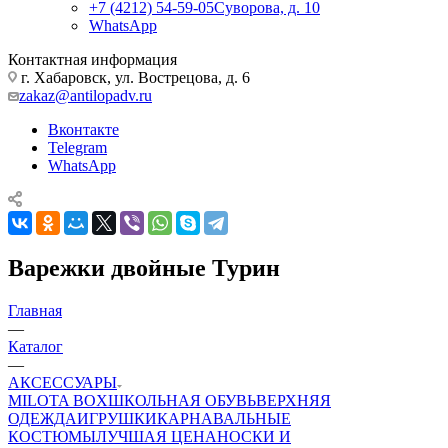
+7 (4212) 54-59-05
Суворова, д. 10
WhatsApp
Контактная информация
г. Хабаровск, ул. Вострецова, д. 6
zakaz@antilopadv.ru
Вконтакте
Telegram
WhatsApp
Варежки двойные Турин
Главная
—
Каталог
—
АКСЕССУАРЫ
MILOTA BOX
ШКОЛЬНАЯ ОБУВЬ
ВЕРХНЯЯ
ОДЕЖДА
ИГРУШКИ
КАРНАВАЛЬНЫЕ
КОСТЮМЫ
ЛУЧШАЯ ЦЕНА
НОСКИ И