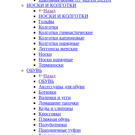
НОСКИ И КОЛГОТКИ
Назад
НОСКИ И КОЛГОТКИ
Гольфы
Колготки
Колготки гимнастические
Колготки капроновые
Колготки нарядные
Леггинсы женские
Носки
Носки нарядные
Термоноски
ОБУВЬ
Назад
ОБУВЬ
Аксессуары для обуви
Ботинки
Валенки и угги
Домашние тапочки
Кеды и слипоны
Кроссовки
Пляжная обувь
Полуботинки
Праздничные туфли