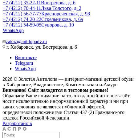
+7 (4212) 35-22-11
Вострецова, д. 6
+7 (4212) 76-44-11
Льва Толстого, д. 2
+7 (4212) 56-77-77
Краснореченская, д. 98
+7 (4212) 74-20-22
Стрельникова, д. 6а
+7 (4212) 54-59-05
Суворова, д. 10
WhatsApp
zakaz@antilopadv.ru
г. Хабаровск, ул. Вострецова, д. 6
Вконтакте
Telegram
WhatsApp
2026 © Золотая Антилопа — интернет-магазин детской обуви
в Хабаровске, Владивостоке, Комсомольске-на-Амуре
Внимание! Сайт находится в тестовом режиме!
Обращаем Ваше внимание на то, что данный интернет-сайт
носит исключительно информационный характер и ни при
каких условиях не является публичной офертой,
определяемой положениями Статьи 437 (2) Гражданского
кодекса Российской Федерации.
Разработано в