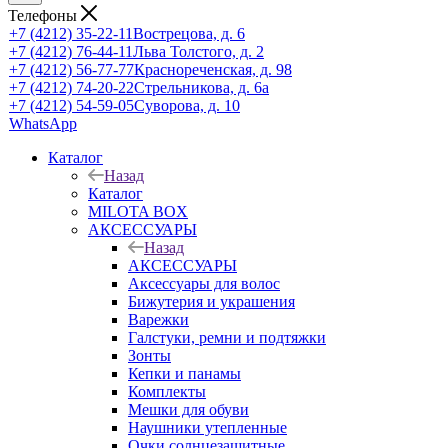
Телефоны
+7 (4212) 35-22-11
Вострецова, д. 6
+7 (4212) 76-44-11
Льва Толстого, д. 2
+7 (4212) 56-77-77
Краснореченская, д. 98
+7 (4212) 74-20-22
Стрельникова, д. 6а
+7 (4212) 54-59-05
Суворова, д. 10
WhatsApp
Каталог
Назад
Каталог
MILOTA BOX
АКСЕССУАРЫ
Назад
АКСЕССУАРЫ
Аксессуары для волос
Бижутерия и украшения
Варежки
Галстуки, ремни и подтяжки
Зонты
Кепки и панамы
Комплекты
Мешки для обуви
Наушники утепленные
Очки солнцезащитные