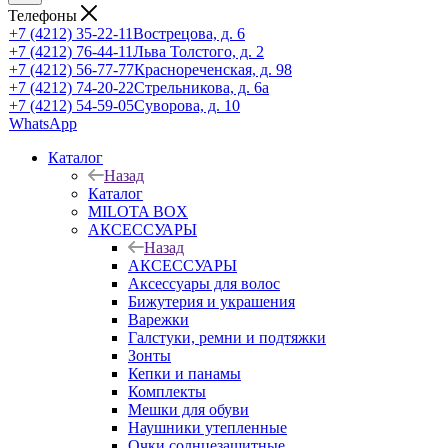
Телефоны
+7 (4212) 35-22-11
Вострецова, д. 6
+7 (4212) 76-44-11
Льва Толстого, д. 2
+7 (4212) 56-77-77
Краснореченская, д. 98
+7 (4212) 74-20-22
Стрельникова, д. 6а
+7 (4212) 54-59-05
Суворова, д. 10
WhatsApp
Каталог
Назад
Каталог
MILOTA BOX
АКСЕССУАРЫ
Назад
АКСЕССУАРЫ
Аксессуары для волос
Бижутерия и украшения
Варежки
Галстуки, ремни и подтяжки
Зонты
Кепки и панамы
Комплекты
Мешки для обуви
Наушники утепленные
Очки солнцезащитные