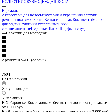
КОЛГОТКИ
ОБУВЬ
ОДЕЖДА
ШКОЛА
—
Варежки
Аксессуары для волос
Бижутерия и украшения
Галстуки,
ремни и подтяжки
Зонты
Кепки и панамы
Комплекты
Мешки
для обуви
Наушники утепленные
Очки
солнцезащитные
Перчатки
Шапки
Шарфы и снуды
—
Перчатки для молодежи
Артикул:
RN-111 (болонь)
760
₽
Нет в наличии
Хочу в подарок
У нас акция!
В Хабаровске, Комсомольске бесплатная доставка при заказе
от 1 000 руб.
Во Владивостоке бесплатная доставка при заказе от 3 000 руб.