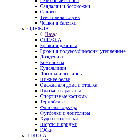
Резиновые сапоги
Сандалии и босоножки
Сапоги
Текстильная обувь
Чешки и балетки
ОДЕЖДА
Назад
ОДЕЖДА
Брюки и джинсы
Брюки и полукомбинезоны утепленные
Дождевики
Комплекты
Купальники
Лосины и леггинсы
Нижнее белье
Одежда для дома и отдыха
Платья и сарафаны
Спортивные костюмы
Термобелье
Флисовая одежда
Футболки и лонгсливы
Худи и толстовки
Шорты и бриджи
Юбки
ШКОЛА