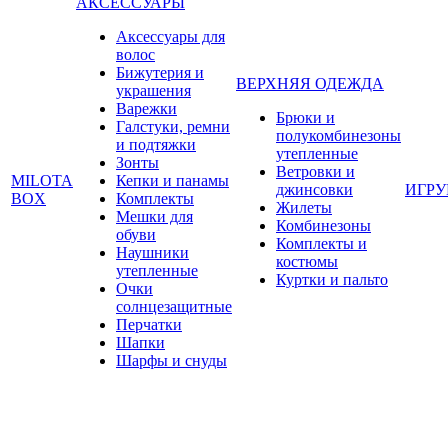
АКСЕССУАРЫ
Аксессуары для
волос
Бижутерия и
ВЕРХНЯЯ ОДЕЖДА
украшения
Варежки
Брюки и
Галстуки, ремни
полукомбинезоны
и подтяжки
утепленные
Зонты
Ветровки и
MILOTA
Кепки и панамы
джинсовки
ИГР
BOX
Комплекты
Жилеты
Мешки для
Комбинезоны
обуви
Комплекты и
Наушники
костюмы
утепленные
Куртки и пальто
Очки
солнцезащитные
Перчатки
Шапки
Шарфы и снуды