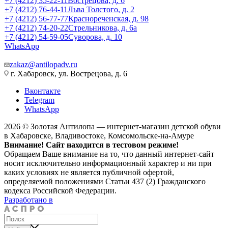
+7 (4212) 35-22-11
Вострецова, д. 6
+7 (4212) 76-44-11
Льва Толстого, д. 2
+7 (4212) 56-77-77
Краснореченская, д. 98
+7 (4212) 74-20-22
Стрельникова, д. 6а
+7 (4212) 54-59-05
Суворова, д. 10
WhatsApp
zakaz@antilopadv.ru
г. Хабаровск, ул. Вострецова, д. 6
Вконтакте
Telegram
WhatsApp
2026 © Золотая Антилопа — интернет-магазин детской обуви
в Хабаровске, Владивостоке, Комсомольске-на-Амуре
Внимание! Сайт находится в тестовом режиме!
Обращаем Ваше внимание на то, что данный интернет-сайт
носит исключительно информационный характер и ни при
каких условиях не является публичной офертой,
определяемой положениями Статьи 437 (2) Гражданского
кодекса Российской Федерации.
Разработано в