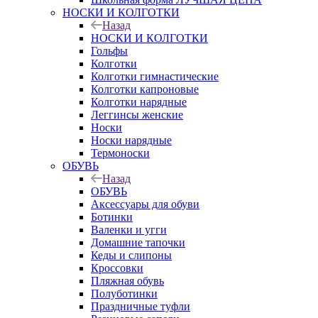
НОСКИ И КОЛГОТКИ
Назад
НОСКИ И КОЛГОТКИ
Гольфы
Колготки
Колготки гимнастические
Колготки капроновые
Колготки нарядные
Леггинсы женские
Носки
Носки нарядные
Термоноски
ОБУВЬ
Назад
ОБУВЬ
Аксессуары для обуви
Ботинки
Валенки и угги
Домашние тапочки
Кеды и слипоны
Кроссовки
Пляжная обувь
Полуботинки
Праздничные туфли