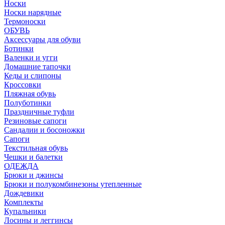
Носки
Носки нарядные
Термоноски
ОБУВЬ
Аксессуары для обуви
Ботинки
Валенки и угги
Домашние тапочки
Кеды и слипоны
Кроссовки
Пляжная обувь
Полуботинки
Праздничные туфли
Резиновые сапоги
Сандалии и босоножки
Сапоги
Текстильная обувь
Чешки и балетки
ОДЕЖДА
Брюки и джинсы
Брюки и полукомбинезоны утепленные
Дождевики
Комплекты
Купальники
Лосины и леггинсы