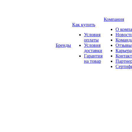
Компания
Как купить
О комп
Условия
Новост
оплаты
Команд
Бренды
Условия
Отзывы
доставки
Карьера
Гарантия
Контак
на товар
Партне
Сертиф