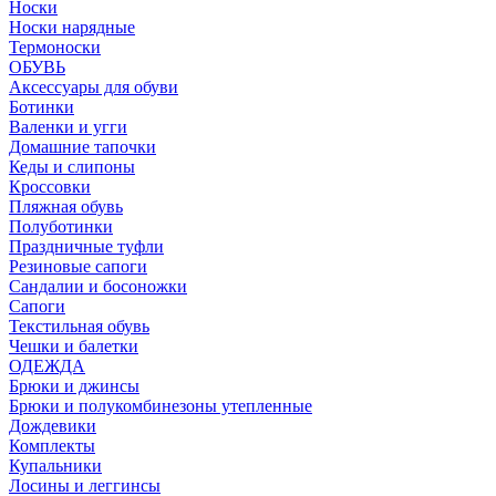
Носки
Носки нарядные
Термоноски
ОБУВЬ
Аксессуары для обуви
Ботинки
Валенки и угги
Домашние тапочки
Кеды и слипоны
Кроссовки
Пляжная обувь
Полуботинки
Праздничные туфли
Резиновые сапоги
Сандалии и босоножки
Сапоги
Текстильная обувь
Чешки и балетки
ОДЕЖДА
Брюки и джинсы
Брюки и полукомбинезоны утепленные
Дождевики
Комплекты
Купальники
Лосины и леггинсы