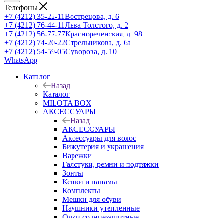
Телефоны
+7 (4212) 35-22-11
Вострецова, д. 6
+7 (4212) 76-44-11
Льва Толстого, д. 2
+7 (4212) 56-77-77
Краснореченская, д. 98
+7 (4212) 74-20-22
Стрельникова, д. 6а
+7 (4212) 54-59-05
Суворова, д. 10
WhatsApp
Каталог
Назад
Каталог
MILOTA BOX
АКСЕССУАРЫ
Назад
АКСЕССУАРЫ
Аксессуары для волос
Бижутерия и украшения
Варежки
Галстуки, ремни и подтяжки
Зонты
Кепки и панамы
Комплекты
Мешки для обуви
Наушники утепленные
Очки солнцезащитные