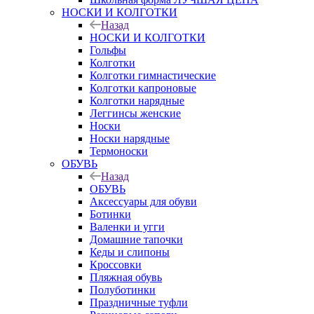
НОСКИ И КОЛГОТКИ
Назад
НОСКИ И КОЛГОТКИ
Гольфы
Колготки
Колготки гимнастические
Колготки капроновые
Колготки нарядные
Леггинсы женские
Носки
Носки нарядные
Термоноски
ОБУВЬ
Назад
ОБУВЬ
Аксессуары для обуви
Ботинки
Валенки и угги
Домашние тапочки
Кеды и слипоны
Кроссовки
Пляжная обувь
Полуботинки
Праздничные туфли