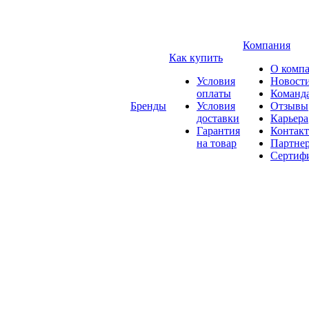
Компания
Как купить
О комп
Условия
Новост
оплаты
Команд
Бренды
Условия
Отзывы
доставки
Карьера
Гарантия
Контак
на товар
Партне
Сертиф