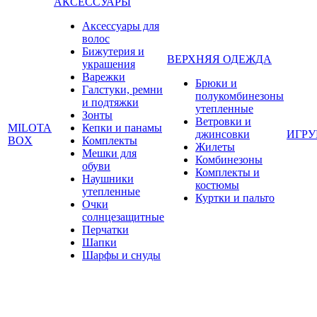
АКСЕССУАРЫ
Аксессуары для
волос
Бижутерия и
ВЕРХНЯЯ ОДЕЖДА
украшения
Варежки
Брюки и
Галстуки, ремни
полукомбинезоны
и подтяжки
утепленные
Зонты
Ветровки и
MILOTA
Кепки и панамы
джинсовки
ИГР
BOX
Комплекты
Жилеты
Мешки для
Комбинезоны
обуви
Комплекты и
Наушники
костюмы
утепленные
Куртки и пальто
Очки
солнцезащитные
Перчатки
Шапки
Шарфы и снуды