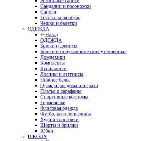
Резиновые сапоги
Сандалии и босоножки
Сапоги
Текстильная обувь
Чешки и балетки
ОДЕЖДА
Назад
ОДЕЖДА
Брюки и джинсы
Брюки и полукомбинезоны утепленные
Дождевики
Комплекты
Купальники
Лосины и леггинсы
Нижнее белье
Одежда для дома и отдыха
Платья и сарафаны
Спортивные костюмы
Термобелье
Флисовая одежда
Футболки и лонгсливы
Худи и толстовки
Шорты и бриджи
Юбки
ШКОЛА