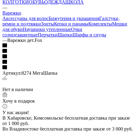
КОЛГОТКИ
ОБУВЬ
ОДЕЖДА
ШКОЛА
—
Варежки
Аксессуары для волос
Бижутерия и украшения
Галстуки,
ремни и подтяжки
Зонты
Кепки и панамы
Комплекты
Мешки
для обуви
Наушники утепленные
Очки
солнцезащитные
Перчатки
Шапки
Шарфы и снуды
—
Варежки дет.Fox
Артикул:
8274 МегаШапка
Нет в наличии
Хочу в подарок
У нас акция!
В Хабаровске, Комсомольске бесплатная доставка при заказе
от 1 000 руб.
Во Владивостоке бесплатная доставка при заказе от 3 000 руб.