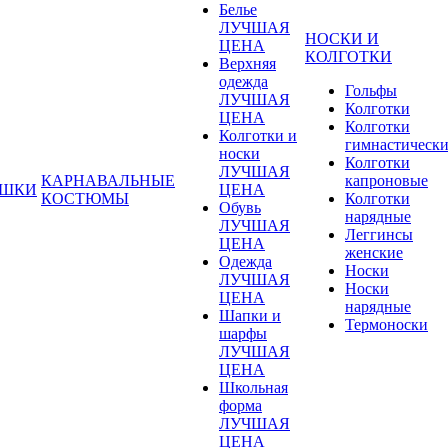
Белье
ЛУЧШАЯ
НОСКИ И
ЦЕНА
КОЛГОТКИ
Верхняя
одежда
Гольфы
ЛУЧШАЯ
Колготки
ЦЕНА
Колготки
Колготки и
гимнастическ
носки
Колготки
ЛУЧШАЯ
КАРНАВАЛЬНЫЕ
капроновые
УШКИ
ЦЕНА
КОСТЮМЫ
Колготки
Обувь
нарядные
ЛУЧШАЯ
Леггинсы
ЦЕНА
женские
Одежда
Носки
ЛУЧШАЯ
Носки
ЦЕНА
нарядные
Шапки и
Термоноски
шарфы
ЛУЧШАЯ
ЦЕНА
Школьная
форма
ЛУЧШАЯ
ЦЕНА