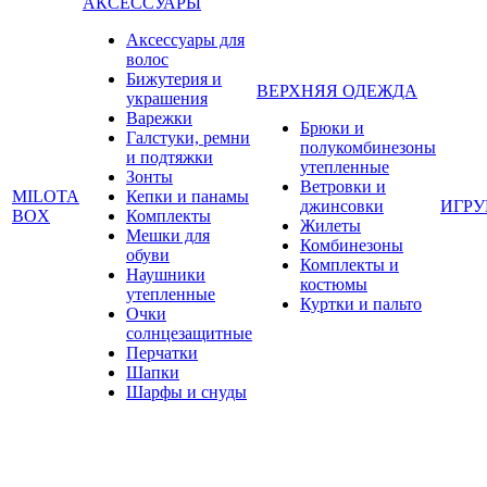
АКСЕССУАРЫ
Аксессуары для
волос
Бижутерия и
ВЕРХНЯЯ ОДЕЖДА
украшения
Варежки
Брюки и
Галстуки, ремни
полукомбинезоны
и подтяжки
утепленные
Зонты
Ветровки и
MILOTA
Кепки и панамы
джинсовки
ИГР
BOX
Комплекты
Жилеты
Мешки для
Комбинезоны
обуви
Комплекты и
Наушники
костюмы
утепленные
Куртки и пальто
Очки
солнцезащитные
Перчатки
Шапки
Шарфы и снуды