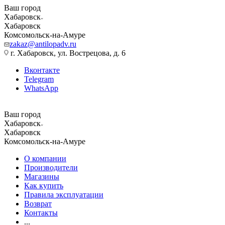
Ваш город
Хабаровск
Хабаровск
Комсомольск-на-Амуре
zakaz@antilopadv.ru
г. Хабаровск, ул. Вострецова, д. 6
Вконтакте
Telegram
WhatsApp
Ваш город
Хабаровск
Хабаровск
Комсомольск-на-Амуре
О компании
Производители
Магазины
Как купить
Правила эксплуатации
Возврат
Контакты
...