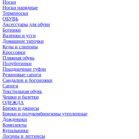
Носки
Носки нарядные
Термоноски
ОБУВЬ
Аксессуары для обуви
Ботинки
Валенки и угги
Домашние тапочки
Кеды и слипоны
Кроссовки
Пляжная обувь
Полуботинки
Праздничные туфли
Резиновые сапоги
Сандалии и босоножки
Сапоги
Текстильная обувь
Чешки и балетки
ОДЕЖДА
Брюки и джинсы
Брюки и полукомбинезоны утепленные
Дождевики
Комплекты
Купальники
Лосины и леггинсы