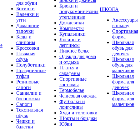
Брюки и джинсы
для обуви
Брюки и
Ботинки
ШКОЛА
полукомбинезоны
Валенки и
утепленные
угги
Аксессуары
Дождевики
Домашние
в школу
Комплекты
тапочки
Спортивная
Купальники
Кеды и
форма
Лосины и
слипоны
Школьная
ие
леггинсы
Кроссовки
обувь для
Нижнее белье
Пляжная
девочек
Одежда для дома
обувь
Школьная
и отдыха
Полуботинки
обувь для
Платья и
Праздничные
мальчиков
сарафаны
туфли
Школьная
Спортивные
Резиновые
форма для
костюмы
сапоги
девочек
Термобелье
Сандалии и
Школьная
Флисовая одежда
босоножки
форма для
Футболки и
Сапоги
мальчиков
лонгсливы
Текстильная
Худи и толстовки
обувь
Шорты и бриджи
Чешки и
Юбки
балетки