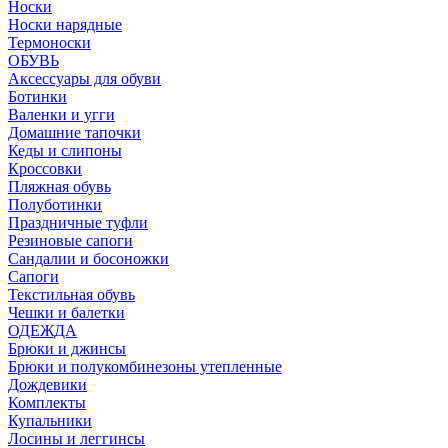
Носки
Носки нарядные
Термоноски
ОБУВЬ
Аксессуары для обуви
Ботинки
Валенки и угги
Домашние тапочки
Кеды и слипоны
Кроссовки
Пляжная обувь
Полуботинки
Праздничные туфли
Резиновые сапоги
Сандалии и босоножки
Сапоги
Текстильная обувь
Чешки и балетки
ОДЕЖДА
Брюки и джинсы
Брюки и полукомбинезоны утепленные
Дождевики
Комплекты
Купальники
Лосины и леггинсы