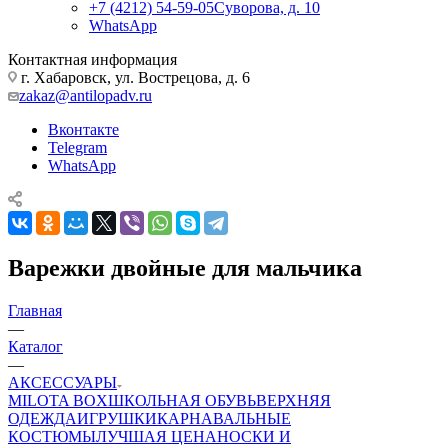
+7 (4212) 54-59-05
Суворова, д. 10
WhatsApp
Контактная информация
г. Хабаровск, ул. Вострецова, д. 6
zakaz@antilopadv.ru
Вконтакте
Telegram
WhatsApp
Варежки двойные для мальчика
Главная
—
Каталог
—
АКСЕССУАРЫ
MILOTA BOX
ШКОЛЬНАЯ ОБУВЬ
ВЕРХНЯЯ
ОДЕЖДА
ИГРУШКИ
КАРНАВАЛЬНЫЕ
КОСТЮМЫ
ЛУЧШАЯ ЦЕНА
НОСКИ И