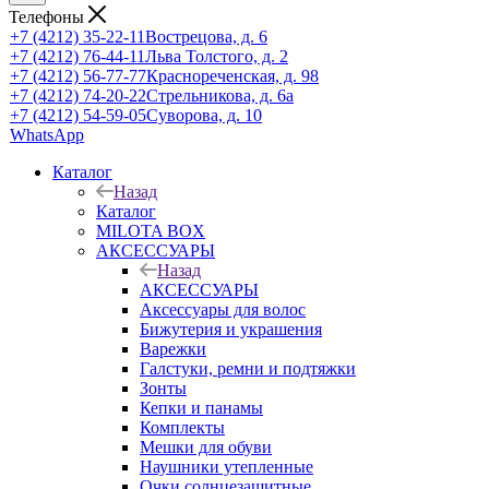
Телефоны
+7 (4212) 35-22-11
Вострецова, д. 6
+7 (4212) 76-44-11
Льва Толстого, д. 2
+7 (4212) 56-77-77
Краснореченская, д. 98
+7 (4212) 74-20-22
Стрельникова, д. 6а
+7 (4212) 54-59-05
Суворова, д. 10
WhatsApp
Каталог
Назад
Каталог
MILOTA BOX
АКСЕССУАРЫ
Назад
АКСЕССУАРЫ
Аксессуары для волос
Бижутерия и украшения
Варежки
Галстуки, ремни и подтяжки
Зонты
Кепки и панамы
Комплекты
Мешки для обуви
Наушники утепленные
Очки солнцезащитные