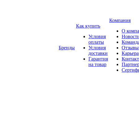
Компания
Как купить
О комп
Условия
Новост
оплаты
Команд
Бренды
Условия
Отзывы
доставки
Карьера
Гарантия
Контак
на товар
Партне
Сертиф