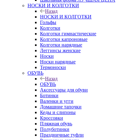
НОСКИ И КОЛГОТКИ
Назад
НОСКИ И КОЛГОТКИ
Гольфы
Колготки
Колготки гимнастические
Колготки капроновые
Колготки нарядные
Леггинсы женские
Носки
Носки нарядные
Термоноски
ОБУВЬ
Назад
ОБУВЬ
Аксессуары для обуви
Ботинки
Валенки и угги
Домашние тапочки
Кеды и слипоны
Кроссовки
Пляжная обувь
Полуботинки
Праздничные туфли