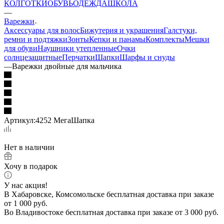
КОЛГОТКИ
ОБУВЬ
ОДЕЖДА
ШКОЛА
—
Варежки
Аксессуары для волос
Бижутерия и украшения
Галстуки,
ремни и подтяжки
Зонты
Кепки и панамы
Комплекты
Мешки
для обуви
Наушники утепленные
Очки
солнцезащитные
Перчатки
Шапки
Шарфы и снуды
—
Варежки двойные для мальчика
Артикул:
4252 МегаШапка
Нет в наличии
Хочу в подарок
У нас акция!
В Хабаровске, Комсомольске бесплатная доставка при заказе
от 1 000 руб.
Во Владивостоке бесплатная доставка при заказе от 3 000 руб.