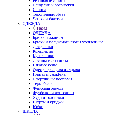
Резиновые сапоги
Сандалии и босоножки
Сапоги
Текстильная обувь
Чешки и балетки
ОДЕЖДА
Назад
ОДЕЖДА
Брюки и джинсы
Брюки и полукомбинезоны утепленные
Дождевики
Комплекты
Купальники
Лосины и леггинсы
Нижнее белье
Одежда для дома и отдыха
Платья и сарафаны
Спортивные костюмы
Термобелье
Флисовая одежда
Футболки и лонгсливы
Худи и толстовки
Шорты и бриджи
Юбки
ШКОЛА