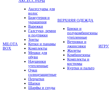
АКСЕССУАРЫ
Аксессуары для
волос
Бижутерия и
ВЕРХНЯЯ ОДЕЖДА
украшения
Варежки
Брюки и
Галстуки, ремни
полукомбинезоны
и подтяжки
утепленные
Зонты
Ветровки и
MILOTA
Кепки и панамы
джинсовки
ИГР
BOX
Комплекты
Жилеты
Мешки для
Комбинезоны
обуви
Комплекты и
Наушники
костюмы
утепленные
Куртки и пальто
Очки
солнцезащитные
Перчатки
Шапки
Шарфы и снуды