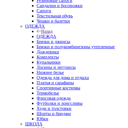
Резиновые сапоги
Сандалии и босоножки
Сапоги
Текстильная обувь
Чешки и балетки
ОДЕЖДА
Назад
ОДЕЖДА
Брюки и джинсы
Брюки и полукомбинезоны утепленные
Дождевики
Комплекты
Купальники
Лосины и леггинсы
Нижнее белье
Одежда для дома и отдыха
Платья и сарафаны
Спортивные костюмы
Термобелье
Флисовая одежда
Футболки и лонгсливы
Худи и толстовки
Шорты и бриджи
Юбки
ШКОЛА