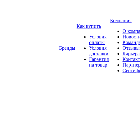
Компания
Как купить
О комп
Условия
Новост
оплаты
Команд
Бренды
Условия
Отзывы
доставки
Карьера
Гарантия
Контак
на товар
Партне
Сертиф