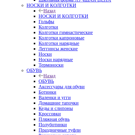
НОСКИ И КОЛГОТКИ
Назад
НОСКИ И КОЛГОТКИ
Гольфы
Колготки
Колготки гимнастические
Колготки капроновые
Колготки нарядные
Леггинсы женские
Носки
Носки нарядные
Термоноски
ОБУВЬ
Назад
ОБУВЬ
Аксессуары для обуви
Ботинки
Валенки и угги
Домашние тапочки
Кеды и слипоны
Кроссовки
Пляжная обувь
Полуботинки
Праздничные туфли