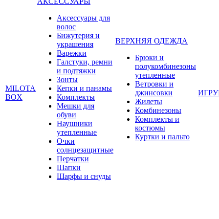
АКСЕССУАРЫ
Аксессуары для
волос
Бижутерия и
ВЕРХНЯЯ ОДЕЖДА
украшения
Варежки
Брюки и
Галстуки, ремни
полукомбинезоны
и подтяжки
утепленные
Зонты
Ветровки и
MILOTA
Кепки и панамы
джинсовки
ИГР
BOX
Комплекты
Жилеты
Мешки для
Комбинезоны
обуви
Комплекты и
Наушники
костюмы
утепленные
Куртки и пальто
Очки
солнцезащитные
Перчатки
Шапки
Шарфы и снуды