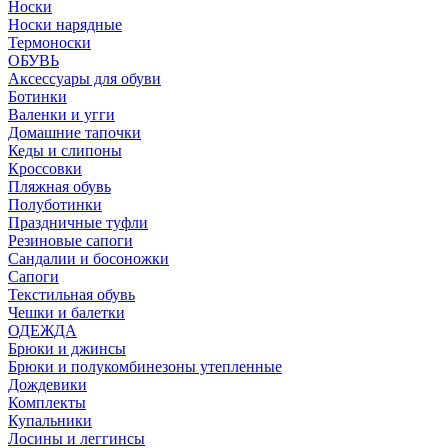
Носки
Носки нарядные
Термоноски
ОБУВЬ
Аксессуары для обуви
Ботинки
Валенки и угги
Домашние тапочки
Кеды и слипоны
Кроссовки
Пляжная обувь
Полуботинки
Праздничные туфли
Резиновые сапоги
Сандалии и босоножки
Сапоги
Текстильная обувь
Чешки и балетки
ОДЕЖДА
Брюки и джинсы
Брюки и полукомбинезоны утепленные
Дождевики
Комплекты
Купальники
Лосины и леггинсы