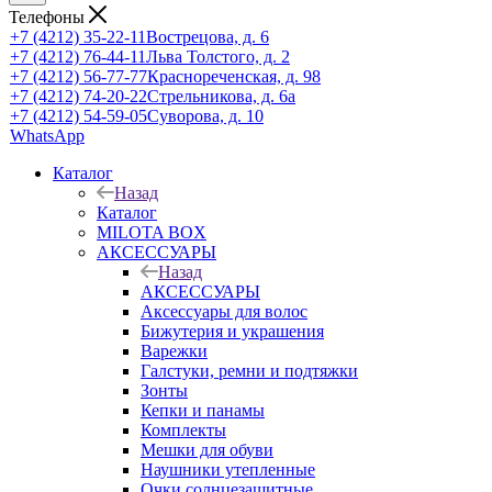
Телефоны
+7 (4212) 35-22-11
Вострецова, д. 6
+7 (4212) 76-44-11
Льва Толстого, д. 2
+7 (4212) 56-77-77
Краснореченская, д. 98
+7 (4212) 74-20-22
Стрельникова, д. 6а
+7 (4212) 54-59-05
Суворова, д. 10
WhatsApp
Каталог
Назад
Каталог
MILOTA BOX
АКСЕССУАРЫ
Назад
АКСЕССУАРЫ
Аксессуары для волос
Бижутерия и украшения
Варежки
Галстуки, ремни и подтяжки
Зонты
Кепки и панамы
Комплекты
Мешки для обуви
Наушники утепленные
Очки солнцезащитные