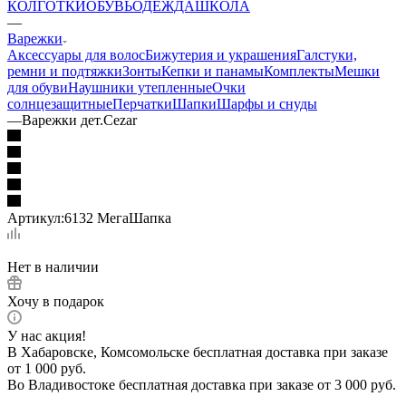
КОЛГОТКИ
ОБУВЬ
ОДЕЖДА
ШКОЛА
—
Варежки
Аксессуары для волос
Бижутерия и украшения
Галстуки,
ремни и подтяжки
Зонты
Кепки и панамы
Комплекты
Мешки
для обуви
Наушники утепленные
Очки
солнцезащитные
Перчатки
Шапки
Шарфы и снуды
—
Варежки дет.Cezar
Артикул:
6132 МегаШапка
Нет в наличии
Хочу в подарок
У нас акция!
В Хабаровске, Комсомольске бесплатная доставка при заказе
от 1 000 руб.
Во Владивостоке бесплатная доставка при заказе от 3 000 руб.