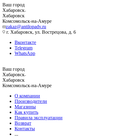
Ваш город
Хабаровск
Хабаровск
Комсомольск-на-Амуре
zakaz@antilopadv.ru
г. Хабаровск, ул. Вострецова, д. 6
Вконтакте
Telegram
WhatsApp
Ваш город
Хабаровск
Хабаровск
Комсомольск-на-Амуре
О компании
Производители
Магазины
Как купить
Правила эксплуатации
Возврат
Контакты
...