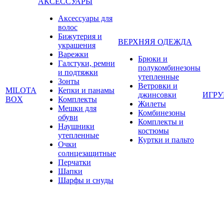
АКСЕССУАРЫ
Аксессуары для
волос
Бижутерия и
ВЕРХНЯЯ ОДЕЖДА
украшения
Варежки
Брюки и
Галстуки, ремни
полукомбинезоны
и подтяжки
утепленные
Зонты
Ветровки и
MILOTA
Кепки и панамы
джинсовки
ИГР
BOX
Комплекты
Жилеты
Мешки для
Комбинезоны
обуви
Комплекты и
Наушники
костюмы
утепленные
Куртки и пальто
Очки
солнцезащитные
Перчатки
Шапки
Шарфы и снуды