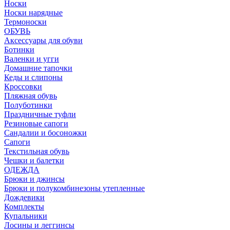
Носки
Носки нарядные
Термоноски
ОБУВЬ
Аксессуары для обуви
Ботинки
Валенки и угги
Домашние тапочки
Кеды и слипоны
Кроссовки
Пляжная обувь
Полуботинки
Праздничные туфли
Резиновые сапоги
Сандалии и босоножки
Сапоги
Текстильная обувь
Чешки и балетки
ОДЕЖДА
Брюки и джинсы
Брюки и полукомбинезоны утепленные
Дождевики
Комплекты
Купальники
Лосины и леггинсы