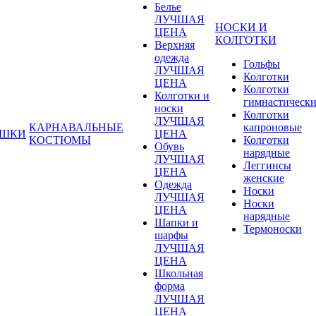
Белье
ЛУЧШАЯ
НОСКИ И
ЦЕНА
КОЛГОТКИ
Верхняя
одежда
Гольфы
ЛУЧШАЯ
Колготки
ЦЕНА
Колготки
Колготки и
гимнастическ
носки
Колготки
ЛУЧШАЯ
КАРНАВАЛЬНЫЕ
капроновые
УШКИ
ЦЕНА
КОСТЮМЫ
Колготки
Обувь
нарядные
ЛУЧШАЯ
Леггинсы
ЦЕНА
женские
Одежда
Носки
ЛУЧШАЯ
Носки
ЦЕНА
нарядные
Шапки и
Термоноски
шарфы
ЛУЧШАЯ
ЦЕНА
Школьная
форма
ЛУЧШАЯ
ЦЕНА