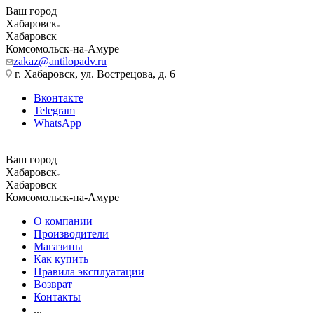
Ваш город
Хабаровск
Хабаровск
Комсомольск-на-Амуре
zakaz@antilopadv.ru
г. Хабаровск, ул. Вострецова, д. 6
Вконтакте
Telegram
WhatsApp
Ваш город
Хабаровск
Хабаровск
Комсомольск-на-Амуре
О компании
Производители
Магазины
Как купить
Правила эксплуатации
Возврат
Контакты
...