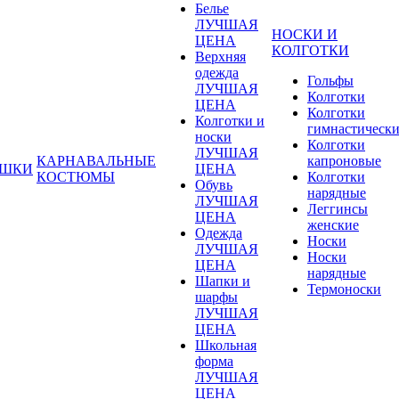
Белье
ЛУЧШАЯ
НОСКИ И
ЦЕНА
КОЛГОТКИ
Верхняя
одежда
Гольфы
ЛУЧШАЯ
Колготки
ЦЕНА
Колготки
Колготки и
гимнастическ
носки
Колготки
ЛУЧШАЯ
КАРНАВАЛЬНЫЕ
капроновые
УШКИ
ЦЕНА
КОСТЮМЫ
Колготки
Обувь
нарядные
ЛУЧШАЯ
Леггинсы
ЦЕНА
женские
Одежда
Носки
ЛУЧШАЯ
Носки
ЦЕНА
нарядные
Шапки и
Термоноски
шарфы
ЛУЧШАЯ
ЦЕНА
Школьная
форма
ЛУЧШАЯ
ЦЕНА