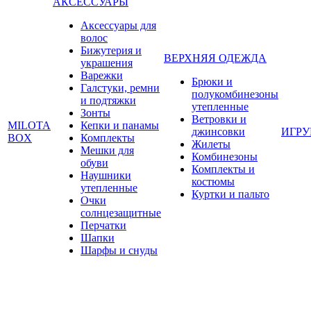
АКСЕССУАРЫ
Аксессуары для
волос
Бижутерия и
ВЕРХНЯЯ ОДЕЖДА
украшения
Варежки
Брюки и
Галстуки, ремни
полукомбинезоны
и подтяжки
утепленные
Зонты
Ветровки и
MILOTA
Кепки и панамы
джинсовки
ИГР
BOX
Комплекты
Жилеты
Мешки для
Комбинезоны
обуви
Комплекты и
Наушники
костюмы
утепленные
Куртки и пальто
Очки
солнцезащитные
Перчатки
Шапки
Шарфы и снуды