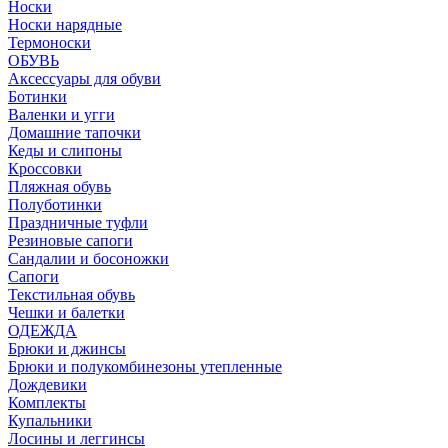
Носки
Носки нарядные
Термоноски
ОБУВЬ
Аксессуары для обуви
Ботинки
Валенки и угги
Домашние тапочки
Кеды и слипоны
Кроссовки
Пляжная обувь
Полуботинки
Праздничные туфли
Резиновые сапоги
Сандалии и босоножки
Сапоги
Текстильная обувь
Чешки и балетки
ОДЕЖДА
Брюки и джинсы
Брюки и полукомбинезоны утепленные
Дождевики
Комплекты
Купальники
Лосины и леггинсы