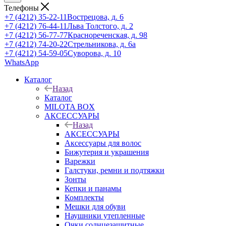
Телефоны
+7 (4212) 35-22-11
Вострецова, д. 6
+7 (4212) 76-44-11
Льва Толстого, д. 2
+7 (4212) 56-77-77
Краснореченская, д. 98
+7 (4212) 74-20-22
Стрельникова, д. 6а
+7 (4212) 54-59-05
Суворова, д. 10
WhatsApp
Каталог
Назад
Каталог
MILOTA BOX
АКСЕССУАРЫ
Назад
АКСЕССУАРЫ
Аксессуары для волос
Бижутерия и украшения
Варежки
Галстуки, ремни и подтяжки
Зонты
Кепки и панамы
Комплекты
Мешки для обуви
Наушники утепленные
Очки солнцезащитные