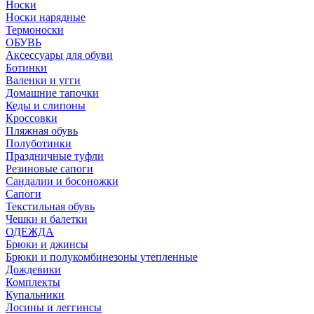
Носки
Носки нарядные
Термоноски
ОБУВЬ
Аксессуары для обуви
Ботинки
Валенки и угги
Домашние тапочки
Кеды и слипоны
Кроссовки
Пляжная обувь
Полуботинки
Праздничные туфли
Резиновые сапоги
Сандалии и босоножки
Сапоги
Текстильная обувь
Чешки и балетки
ОДЕЖДА
Брюки и джинсы
Брюки и полукомбинезоны утепленные
Дождевики
Комплекты
Купальники
Лосины и леггинсы