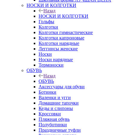
НОСКИ И КОЛГОТКИ
Назад
НОСКИ И КОЛГОТКИ
Гольфы
Колготки
Колготки гимнастические
Колготки капроновые
Колготки нарядные
Леггинсы женские
Носки
Носки нарядные
Термоноски
ОБУВЬ
Назад
ОБУВЬ
Аксессуары для обуви
Ботинки
Валенки и угги
Домашние тапочки
Кеды и слипоны
Кроссовки
Пляжная обувь
Полуботинки
Праздничные туфли