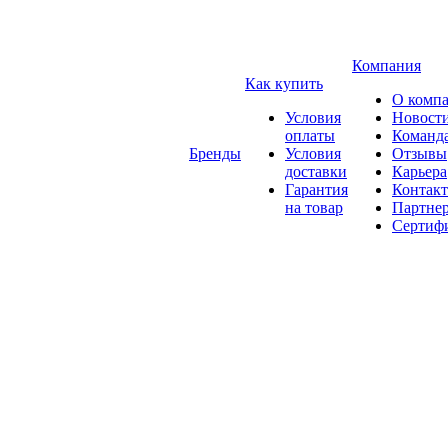
Компания
Как купить
О комп
Условия
Новост
оплаты
Команд
Бренды
Условия
Отзывы
доставки
Карьера
Гарантия
Контак
на товар
Партне
Сертиф