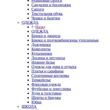
Резиновые сапоги
Сандалии и босоножки
Сапоги
Текстильная обувь
Чешки и балетки
ОДЕЖДА
Назад
ОДЕЖДА
Брюки и джинсы
Брюки и полукомбинезоны утепленные
Дождевики
Комплекты
Купальники
Лосины и леггинсы
Нижнее белье
Одежда для дома и отдыха
Платья и сарафаны
Спортивные костюмы
Термобелье
Флисовая одежда
Футболки и лонгсливы
Худи и толстовки
Шорты и бриджи
Юбки
ШКОЛА