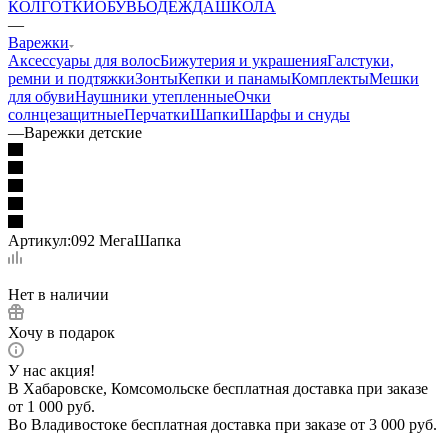
КОЛГОТКИ
ОБУВЬ
ОДЕЖДА
ШКОЛА
—
Варежки
Аксессуары для волос
Бижутерия и украшения
Галстуки,
ремни и подтяжки
Зонты
Кепки и панамы
Комплекты
Мешки
для обуви
Наушники утепленные
Очки
солнцезащитные
Перчатки
Шапки
Шарфы и снуды
—
Варежки детские
Артикул:
092 МегаШапка
Нет в наличии
Хочу в подарок
У нас акция!
В Хабаровске, Комсомольске бесплатная доставка при заказе
от 1 000 руб.
Во Владивостоке бесплатная доставка при заказе от 3 000 руб.