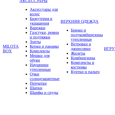
АКСЕССУАРЫ
Аксессуары для
волос
Бижутерия и
ВЕРХНЯЯ ОДЕЖДА
украшения
Варежки
Брюки и
Галстуки, ремни
полукомбинезоны
и подтяжки
утепленные
Зонты
Ветровки и
MILOTA
Кепки и панамы
джинсовки
ИГР
BOX
Комплекты
Жилеты
Мешки для
Комбинезоны
обуви
Комплекты и
Наушники
костюмы
утепленные
Куртки и пальто
Очки
солнцезащитные
Перчатки
Шапки
Шарфы и снуды