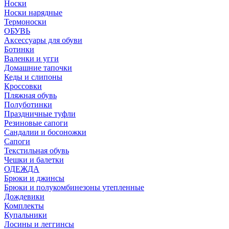
Носки
Носки нарядные
Термоноски
ОБУВЬ
Аксессуары для обуви
Ботинки
Валенки и угги
Домашние тапочки
Кеды и слипоны
Кроссовки
Пляжная обувь
Полуботинки
Праздничные туфли
Резиновые сапоги
Сандалии и босоножки
Сапоги
Текстильная обувь
Чешки и балетки
ОДЕЖДА
Брюки и джинсы
Брюки и полукомбинезоны утепленные
Дождевики
Комплекты
Купальники
Лосины и леггинсы