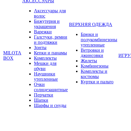
АКСЕССУАРЫ
Аксессуары для
волос
Бижутерия и
ВЕРХНЯЯ ОДЕЖДА
украшения
Варежки
Брюки и
Галстуки, ремни
полукомбинезоны
и подтяжки
утепленные
Зонты
Ветровки и
MILOTA
Кепки и панамы
джинсовки
ИГР
BOX
Комплекты
Жилеты
Мешки для
Комбинезоны
обуви
Комплекты и
Наушники
костюмы
утепленные
Куртки и пальто
Очки
солнцезащитные
Перчатки
Шапки
Шарфы и снуды