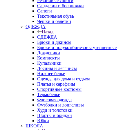
Резиновые сапоги
Сандалии и босоножки
Сапоги
Текстильная обувь
Чешки и балетки
ОДЕЖДА
Назад
ОДЕЖДА
Брюки и джинсы
Брюки и полукомбинезоны утепленные
Дождевики
Комплекты
Купальники
Лосины и леггинсы
Нижнее белье
Одежда для дома и отдыха
Платья и сарафаны
Спортивные костюмы
Термобелье
Флисовая одежда
Футболки и лонгсливы
Худи и толстовки
Шорты и бриджи
Юбки
ШКОЛА