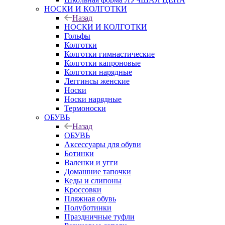
НОСКИ И КОЛГОТКИ
Назад
НОСКИ И КОЛГОТКИ
Гольфы
Колготки
Колготки гимнастические
Колготки капроновые
Колготки нарядные
Леггинсы женские
Носки
Носки нарядные
Термоноски
ОБУВЬ
Назад
ОБУВЬ
Аксессуары для обуви
Ботинки
Валенки и угги
Домашние тапочки
Кеды и слипоны
Кроссовки
Пляжная обувь
Полуботинки
Праздничные туфли