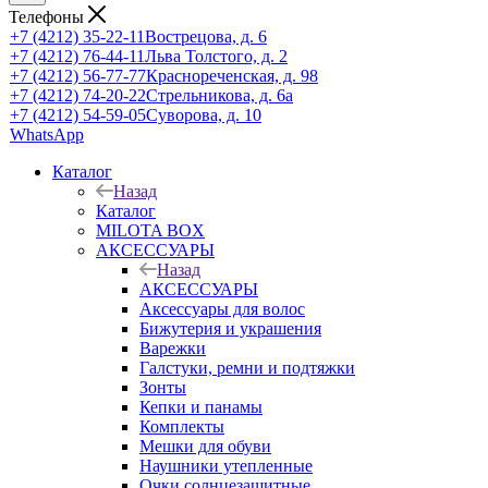
Телефоны
+7 (4212) 35-22-11
Вострецова, д. 6
+7 (4212) 76-44-11
Льва Толстого, д. 2
+7 (4212) 56-77-77
Краснореченская, д. 98
+7 (4212) 74-20-22
Стрельникова, д. 6а
+7 (4212) 54-59-05
Суворова, д. 10
WhatsApp
Каталог
Назад
Каталог
MILOTA BOX
АКСЕССУАРЫ
Назад
АКСЕССУАРЫ
Аксессуары для волос
Бижутерия и украшения
Варежки
Галстуки, ремни и подтяжки
Зонты
Кепки и панамы
Комплекты
Мешки для обуви
Наушники утепленные
Очки солнцезащитные