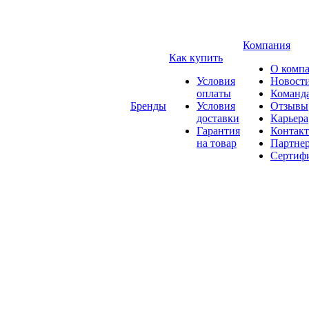
Компания
Как купить
О комп
Условия
Новост
оплаты
Команд
Бренды
Условия
Отзывы
доставки
Карьера
Гарантия
Контак
на товар
Партне
Сертиф