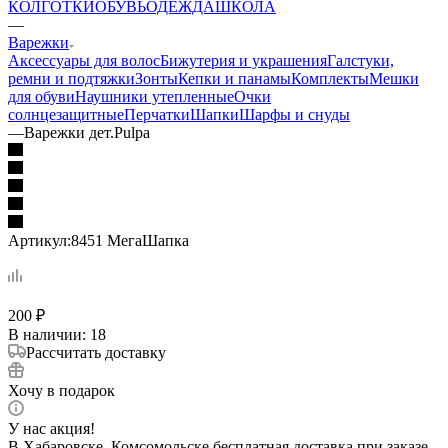
КОЛГОТКИ
ОБУВЬ
ОДЕЖДА
ШКОЛА
—
Варежки
Аксессуары для волос
Бижутерия и украшения
Галстуки,
ремни и подтяжки
Зонты
Кепки и панамы
Комплекты
Мешки
для обуви
Наушники утепленные
Очки
солнцезащитные
Перчатки
Шапки
Шарфы и снуды
—
Варежки дет.Pulpa
Артикул:
8451 МегаШапка
200
₽
В наличии
: 18
Рассчитать доставку
Хочу в подарок
У нас акция!
В Хабаровске, Комсомольске бесплатная доставка при заказе