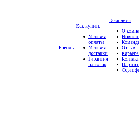
Компания
Как купить
О комп
Условия
Новост
оплаты
Команд
Бренды
Условия
Отзывы
доставки
Карьера
Гарантия
Контак
на товар
Партне
Сертиф