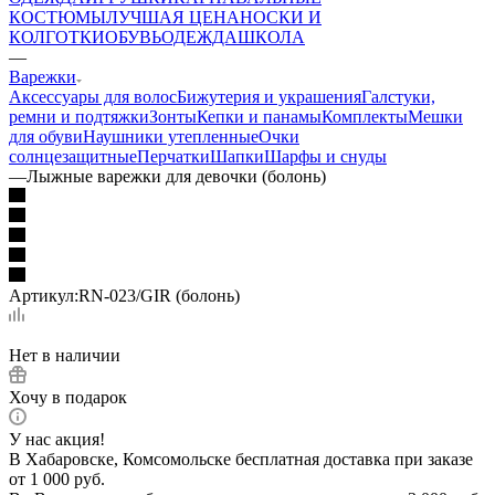
КОСТЮМЫ
ЛУЧШАЯ ЦЕНА
НОСКИ И
КОЛГОТКИ
ОБУВЬ
ОДЕЖДА
ШКОЛА
—
Варежки
Аксессуары для волос
Бижутерия и украшения
Галстуки,
ремни и подтяжки
Зонты
Кепки и панамы
Комплекты
Мешки
для обуви
Наушники утепленные
Очки
солнцезащитные
Перчатки
Шапки
Шарфы и снуды
—
Лыжные варежки для девочки (болонь)
Артикул:
RN-023/GIR (болонь)
Нет в наличии
Хочу в подарок
У нас акция!
В Хабаровске, Комсомольске бесплатная доставка при заказе
от 1 000 руб.