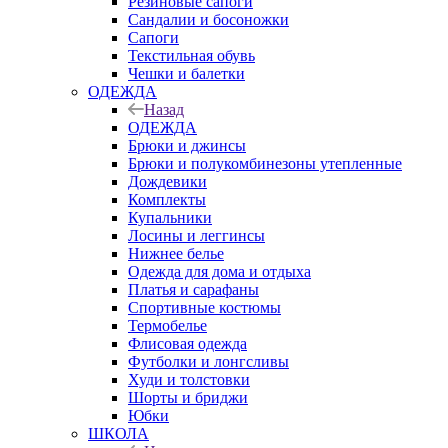
Резиновые сапоги
Сандалии и босоножки
Сапоги
Текстильная обувь
Чешки и балетки
ОДЕЖДА
Назад
ОДЕЖДА
Брюки и джинсы
Брюки и полукомбинезоны утепленные
Дождевики
Комплекты
Купальники
Лосины и леггинсы
Нижнее белье
Одежда для дома и отдыха
Платья и сарафаны
Спортивные костюмы
Термобелье
Флисовая одежда
Футболки и лонгсливы
Худи и толстовки
Шорты и бриджи
Юбки
ШКОЛА