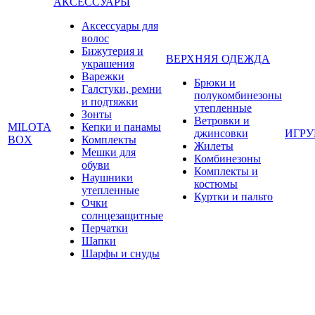
АКСЕССУАРЫ
Аксессуары для
волос
Бижутерия и
ВЕРХНЯЯ ОДЕЖДА
украшения
Варежки
Брюки и
Галстуки, ремни
полукомбинезоны
и подтяжки
утепленные
Зонты
Ветровки и
MILOTA
Кепки и панамы
джинсовки
ИГР
BOX
Комплекты
Жилеты
Мешки для
Комбинезоны
обуви
Комплекты и
Наушники
костюмы
утепленные
Куртки и пальто
Очки
солнцезащитные
Перчатки
Шапки
Шарфы и снуды