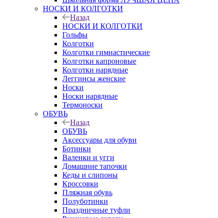
НОСКИ И КОЛГОТКИ
Назад
НОСКИ И КОЛГОТКИ
Гольфы
Колготки
Колготки гимнастические
Колготки капроновые
Колготки нарядные
Леггинсы женские
Носки
Носки нарядные
Термоноски
ОБУВЬ
Назад
ОБУВЬ
Аксессуары для обуви
Ботинки
Валенки и угги
Домашние тапочки
Кеды и слипоны
Кроссовки
Пляжная обувь
Полуботинки
Праздничные туфли