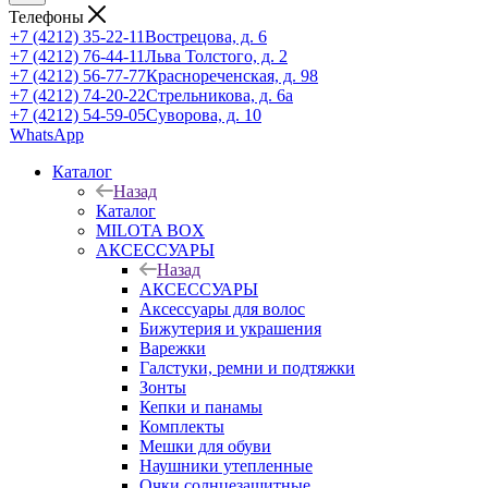
Телефоны
+7 (4212) 35-22-11
Вострецова, д. 6
+7 (4212) 76-44-11
Льва Толстого, д. 2
+7 (4212) 56-77-77
Краснореченская, д. 98
+7 (4212) 74-20-22
Стрельникова, д. 6а
+7 (4212) 54-59-05
Суворова, д. 10
WhatsApp
Каталог
Назад
Каталог
MILOTA BOX
АКСЕССУАРЫ
Назад
АКСЕССУАРЫ
Аксессуары для волос
Бижутерия и украшения
Варежки
Галстуки, ремни и подтяжки
Зонты
Кепки и панамы
Комплекты
Мешки для обуви
Наушники утепленные
Очки солнцезащитные