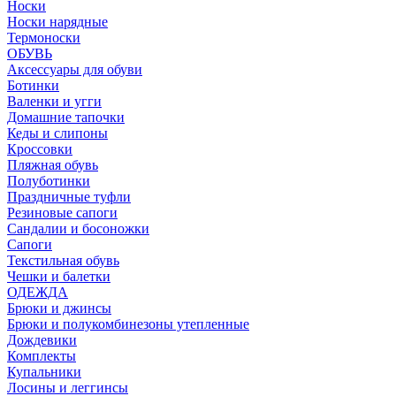
Носки
Носки нарядные
Термоноски
ОБУВЬ
Аксессуары для обуви
Ботинки
Валенки и угги
Домашние тапочки
Кеды и слипоны
Кроссовки
Пляжная обувь
Полуботинки
Праздничные туфли
Резиновые сапоги
Сандалии и босоножки
Сапоги
Текстильная обувь
Чешки и балетки
ОДЕЖДА
Брюки и джинсы
Брюки и полукомбинезоны утепленные
Дождевики
Комплекты
Купальники
Лосины и леггинсы