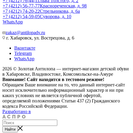
+7 (4212) 76-44-11
Льва Толстого, д. 2
+7 (4212) 56-77-77
Краснореченская, д. 98
+7 (4212) 74-20-22
Стрельникова, д. 6а
+7 (4212) 54-59-05
Суворова, д. 10
WhatsApp
zakaz@antilopadv.ru
г. Хабаровск, ул. Вострецова, д. 6
Вконтакте
Telegram
WhatsApp
2026 © Золотая Антилопа — интернет-магазин детской обуви
в Хабаровске, Владивостоке, Комсомольске-на-Амуре
Внимание! Сайт находится в тестовом режиме!
Обращаем Ваше внимание на то, что данный интернет-сайт
носит исключительно информационный характер и ни при
каких условиях не является публичной офертой,
определяемой положениями Статьи 437 (2) Гражданского
кодекса Российской Федерации.
Разработано в
Найти