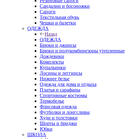
Резиновые сапоги
Сандалии и босоножки
Сапоги
Текстильная обувь
Чешки и балетки
ОДЕЖДА
Назад
ОДЕЖДА
Брюки и джинсы
Брюки и полукомбинезоны утепленные
Дождевики
Комплекты
Купальники
Лосины и леггинсы
Нижнее белье
Одежда для дома и отдыха
Платья и сарафаны
Спортивные костюмы
Термобелье
Флисовая одежда
Футболки и лонгсливы
Худи и толстовки
Шорты и бриджи
Юбки
ШКОЛА