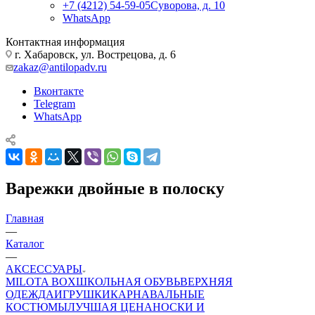
+7 (4212) 54-59-05
Суворова, д. 10
WhatsApp
Контактная информация
г. Хабаровск, ул. Вострецова, д. 6
zakaz@antilopadv.ru
Вконтакте
Telegram
WhatsApp
Варежки двойные в полоску
Главная
—
Каталог
—
АКСЕССУАРЫ
MILOTA BOX
ШКОЛЬНАЯ ОБУВЬ
ВЕРХНЯЯ
ОДЕЖДА
ИГРУШКИ
КАРНАВАЛЬНЫЕ
КОСТЮМЫ
ЛУЧШАЯ ЦЕНА
НОСКИ И