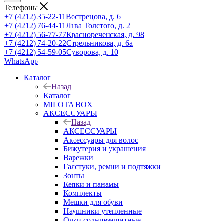
Телефоны
+7 (4212) 35-22-11
Вострецова, д. 6
+7 (4212) 76-44-11
Льва Толстого, д. 2
+7 (4212) 56-77-77
Краснореченская, д. 98
+7 (4212) 74-20-22
Стрельникова, д. 6а
+7 (4212) 54-59-05
Суворова, д. 10
WhatsApp
Каталог
Назад
Каталог
MILOTA BOX
АКСЕССУАРЫ
Назад
АКСЕССУАРЫ
Аксессуары для волос
Бижутерия и украшения
Варежки
Галстуки, ремни и подтяжки
Зонты
Кепки и панамы
Комплекты
Мешки для обуви
Наушники утепленные
Очки солнцезащитные