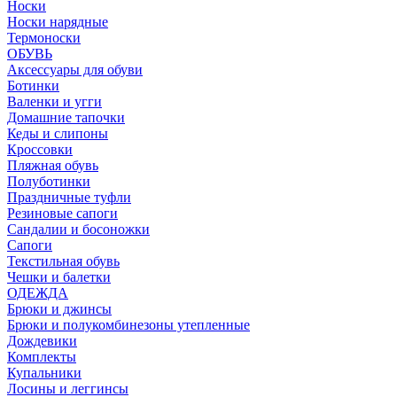
Носки
Носки нарядные
Термоноски
ОБУВЬ
Аксессуары для обуви
Ботинки
Валенки и угги
Домашние тапочки
Кеды и слипоны
Кроссовки
Пляжная обувь
Полуботинки
Праздничные туфли
Резиновые сапоги
Сандалии и босоножки
Сапоги
Текстильная обувь
Чешки и балетки
ОДЕЖДА
Брюки и джинсы
Брюки и полукомбинезоны утепленные
Дождевики
Комплекты
Купальники
Лосины и леггинсы