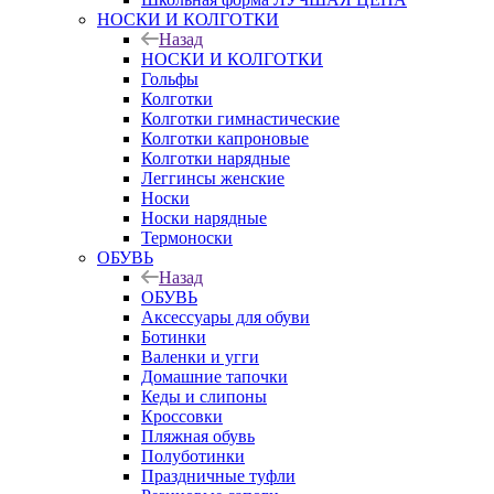
НОСКИ И КОЛГОТКИ
Назад
НОСКИ И КОЛГОТКИ
Гольфы
Колготки
Колготки гимнастические
Колготки капроновые
Колготки нарядные
Леггинсы женские
Носки
Носки нарядные
Термоноски
ОБУВЬ
Назад
ОБУВЬ
Аксессуары для обуви
Ботинки
Валенки и угги
Домашние тапочки
Кеды и слипоны
Кроссовки
Пляжная обувь
Полуботинки
Праздничные туфли