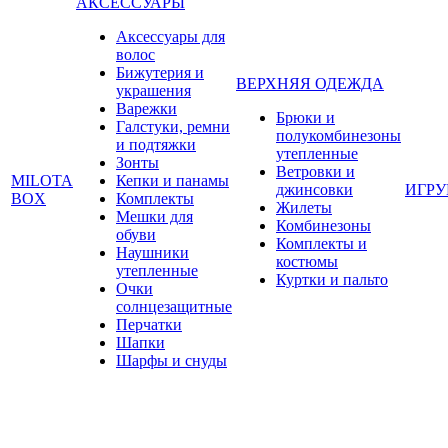
АКСЕССУАРЫ
Аксессуары для
волос
Бижутерия и
ВЕРХНЯЯ ОДЕЖДА
украшения
Варежки
Брюки и
Галстуки, ремни
полукомбинезоны
и подтяжки
утепленные
Зонты
Ветровки и
MILOTA
Кепки и панамы
джинсовки
ИГР
BOX
Комплекты
Жилеты
Мешки для
Комбинезоны
обуви
Комплекты и
Наушники
костюмы
утепленные
Куртки и пальто
Очки
солнцезащитные
Перчатки
Шапки
Шарфы и снуды