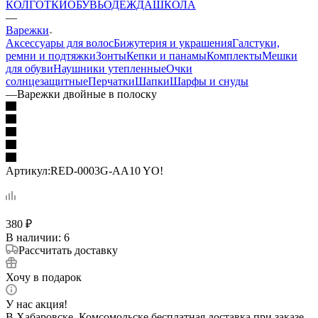
КОЛГОТКИ
ОБУВЬ
ОДЕЖДА
ШКОЛА
—
Варежки
Аксессуары для волос
Бижутерия и украшения
Галстуки,
ремни и подтяжки
Зонты
Кепки и панамы
Комплекты
Мешки
для обуви
Наушники утепленные
Очки
солнцезащитные
Перчатки
Шапки
Шарфы и снуды
—
Варежки двойные в полоску
Артикул:
RED-0003G-AA10 YO!
380
₽
В наличии
: 6
Рассчитать доставку
Хочу в подарок
У нас акция!
В Хабаровске, Комсомольске бесплатная доставка при заказе