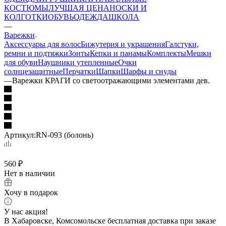
КОСТЮМЫ
ЛУЧШАЯ ЦЕНА
НОСКИ И
КОЛГОТКИ
ОБУВЬ
ОДЕЖДА
ШКОЛА
—
Варежки
Аксессуары для волос
Бижутерия и украшения
Галстуки,
ремни и подтяжки
Зонты
Кепки и панамы
Комплекты
Мешки
для обуви
Наушники утепленные
Очки
солнцезащитные
Перчатки
Шапки
Шарфы и снуды
—
Варежки КРАГИ со светоотражающими элементами дев.
Артикул:
RN-093 (болонь)
560
₽
Нет в наличии
Хочу в подарок
У нас акция!
В Хабаровске, Комсомольске бесплатная доставка при заказе