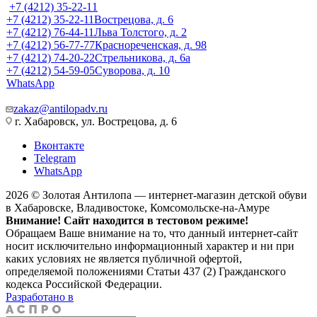
+7 (4212) 35-22-11
+7 (4212) 35-22-11
Вострецова, д. 6
+7 (4212) 76-44-11
Льва Толстого, д. 2
+7 (4212) 56-77-77
Краснореченская, д. 98
+7 (4212) 74-20-22
Стрельникова, д. 6а
+7 (4212) 54-59-05
Суворова, д. 10
WhatsApp
zakaz@antilopadv.ru
г. Хабаровск, ул. Вострецова, д. 6
Вконтакте
Telegram
WhatsApp
2026 © Золотая Антилопа — интернет-магазин детской обуви
в Хабаровске, Владивостоке, Комсомольске-на-Амуре
Внимание! Сайт находится в тестовом режиме!
Обращаем Ваше внимание на то, что данный интернет-сайт
носит исключительно информационный характер и ни при
каких условиях не является публичной офертой,
определяемой положениями Статьи 437 (2) Гражданского
кодекса Российской Федерации.
Разработано в