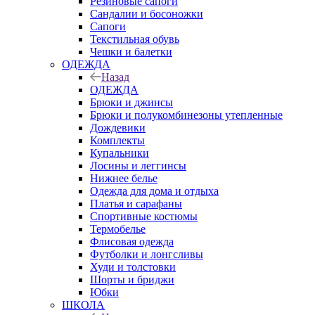
Резиновые сапоги
Сандалии и босоножки
Сапоги
Текстильная обувь
Чешки и балетки
ОДЕЖДА
Назад
ОДЕЖДА
Брюки и джинсы
Брюки и полукомбинезоны утепленные
Дождевики
Комплекты
Купальники
Лосины и леггинсы
Нижнее белье
Одежда для дома и отдыха
Платья и сарафаны
Спортивные костюмы
Термобелье
Флисовая одежда
Футболки и лонгсливы
Худи и толстовки
Шорты и бриджи
Юбки
ШКОЛА