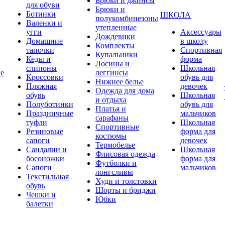
Брюки и джинсы
для обуви
Брюки и
Ботинки
ШКОЛА
полукомбинезоны
Валенки и
утепленные
угги
Аксессуары
Дождевики
Домашние
в школу
Комплекты
тапочки
Спортивная
Купальники
Кеды и
форма
Лосины и
слипоны
Школьная
ие
леггинсы
Кроссовки
обувь для
Нижнее белье
Пляжная
девочек
Одежда для дома
обувь
Школьная
и отдыха
Полуботинки
обувь для
Платья и
Праздничные
мальчиков
сарафаны
туфли
Школьная
Спортивные
Резиновые
форма для
костюмы
сапоги
девочек
Термобелье
Сандалии и
Школьная
Флисовая одежда
босоножки
форма для
Футболки и
Сапоги
мальчиков
лонгсливы
Текстильная
Худи и толстовки
обувь
Шорты и бриджи
Чешки и
Юбки
балетки