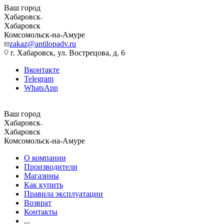
Ваш город
Хабаровск
Хабаровск
Комсомольск-на-Амуре
zakaz@antilopadv.ru
г. Хабаровск, ул. Вострецова, д. 6
Вконтакте
Telegram
WhatsApp
Ваш город
Хабаровск
Хабаровск
Комсомольск-на-Амуре
О компании
Производители
Магазины
Как купить
Правила эксплуатации
Возврат
Контакты
...