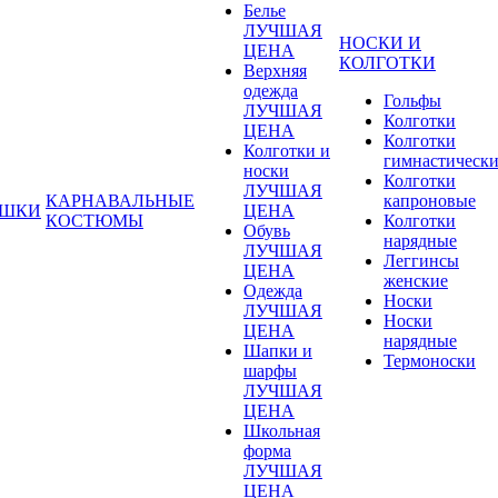
Белье
ЛУЧШАЯ
НОСКИ И
ЦЕНА
КОЛГОТКИ
Верхняя
одежда
Гольфы
ЛУЧШАЯ
Колготки
ЦЕНА
Колготки
Колготки и
гимнастическ
носки
Колготки
ЛУЧШАЯ
КАРНАВАЛЬНЫЕ
капроновые
УШКИ
ЦЕНА
КОСТЮМЫ
Колготки
Обувь
нарядные
ЛУЧШАЯ
Леггинсы
ЦЕНА
женские
Одежда
Носки
ЛУЧШАЯ
Носки
ЦЕНА
нарядные
Шапки и
Термоноски
шарфы
ЛУЧШАЯ
ЦЕНА
Школьная
форма
ЛУЧШАЯ
ЦЕНА