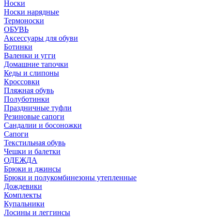
Носки
Носки нарядные
Термоноски
ОБУВЬ
Аксессуары для обуви
Ботинки
Валенки и угги
Домашние тапочки
Кеды и слипоны
Кроссовки
Пляжная обувь
Полуботинки
Праздничные туфли
Резиновые сапоги
Сандалии и босоножки
Сапоги
Текстильная обувь
Чешки и балетки
ОДЕЖДА
Брюки и джинсы
Брюки и полукомбинезоны утепленные
Дождевики
Комплекты
Купальники
Лосины и леггинсы