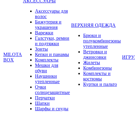
АКСЕССУАРЫ
Аксессуары для
волос
Бижутерия и
ВЕРХНЯЯ ОДЕЖДА
украшения
Варежки
Брюки и
Галстуки, ремни
полукомбинезоны
и подтяжки
утепленные
Зонты
Ветровки и
MILOTA
Кепки и панамы
джинсовки
ИГР
BOX
Комплекты
Жилеты
Мешки для
Комбинезоны
обуви
Комплекты и
Наушники
костюмы
утепленные
Куртки и пальто
Очки
солнцезащитные
Перчатки
Шапки
Шарфы и снуды