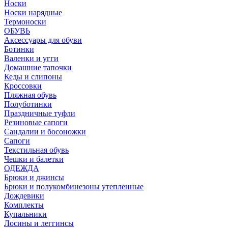
Носки
Носки нарядные
Термоноски
ОБУВЬ
Аксессуары для обуви
Ботинки
Валенки и угги
Домашние тапочки
Кеды и слипоны
Кроссовки
Пляжная обувь
Полуботинки
Праздничные туфли
Резиновые сапоги
Сандалии и босоножки
Сапоги
Текстильная обувь
Чешки и балетки
ОДЕЖДА
Брюки и джинсы
Брюки и полукомбинезоны утепленные
Дождевики
Комплекты
Купальники
Лосины и леггинсы