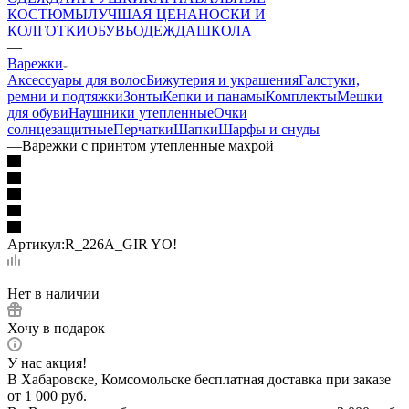
КОСТЮМЫ
ЛУЧШАЯ ЦЕНА
НОСКИ И
КОЛГОТКИ
ОБУВЬ
ОДЕЖДА
ШКОЛА
—
Варежки
Аксессуары для волос
Бижутерия и украшения
Галстуки,
ремни и подтяжки
Зонты
Кепки и панамы
Комплекты
Мешки
для обуви
Наушники утепленные
Очки
солнцезащитные
Перчатки
Шапки
Шарфы и снуды
—
Варежки с принтом утепленные махрой
Артикул:
R_226A_GIR YO!
Нет в наличии
Хочу в подарок
У нас акция!
В Хабаровске, Комсомольске бесплатная доставка при заказе
от 1 000 руб.