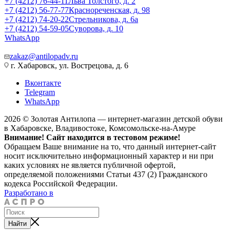
+7 (4212) 76-44-11
Льва Толстого, д. 2
+7 (4212) 56-77-77
Краснореченская, д. 98
+7 (4212) 74-20-22
Стрельникова, д. 6а
+7 (4212) 54-59-05
Суворова, д. 10
WhatsApp
zakaz@antilopadv.ru
г. Хабаровск, ул. Вострецова, д. 6
Вконтакте
Telegram
WhatsApp
2026 © Золотая Антилопа — интернет-магазин детской обуви
в Хабаровске, Владивостоке, Комсомольске-на-Амуре
Внимание! Сайт находится в тестовом режиме!
Обращаем Ваше внимание на то, что данный интернет-сайт
носит исключительно информационный характер и ни при
каких условиях не является публичной офертой,
определяемой положениями Статьи 437 (2) Гражданского
кодекса Российской Федерации.
Разработано в
Найти