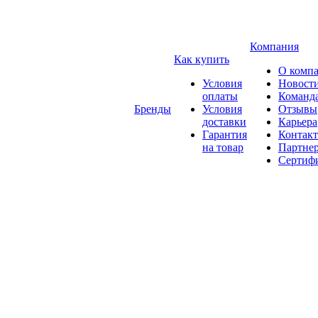
Компания
Как купить
О комп
Условия
Новост
оплаты
Команд
Бренды
Условия
Отзывы
доставки
Карьера
Гарантия
Контак
на товар
Партне
Сертиф