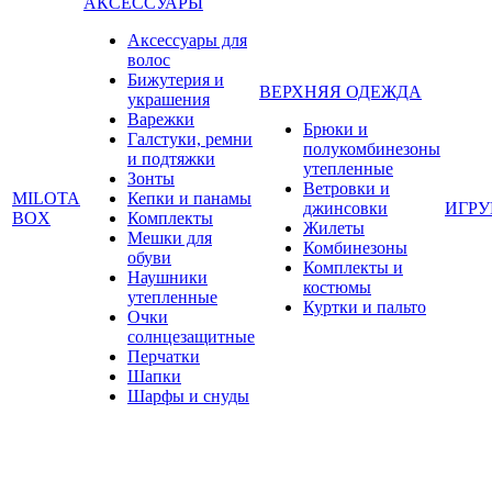
АКСЕССУАРЫ
Аксессуары для
волос
Бижутерия и
ВЕРХНЯЯ ОДЕЖДА
украшения
Варежки
Брюки и
Галстуки, ремни
полукомбинезоны
и подтяжки
утепленные
Зонты
Ветровки и
MILOTA
Кепки и панамы
джинсовки
ИГР
BOX
Комплекты
Жилеты
Мешки для
Комбинезоны
обуви
Комплекты и
Наушники
костюмы
утепленные
Куртки и пальто
Очки
солнцезащитные
Перчатки
Шапки
Шарфы и снуды