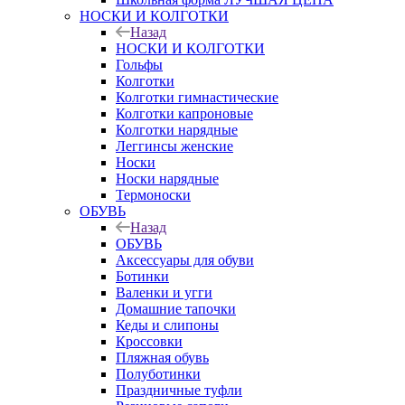
НОСКИ И КОЛГОТКИ
Назад
НОСКИ И КОЛГОТКИ
Гольфы
Колготки
Колготки гимнастические
Колготки капроновые
Колготки нарядные
Леггинсы женские
Носки
Носки нарядные
Термоноски
ОБУВЬ
Назад
ОБУВЬ
Аксессуары для обуви
Ботинки
Валенки и угги
Домашние тапочки
Кеды и слипоны
Кроссовки
Пляжная обувь
Полуботинки
Праздничные туфли