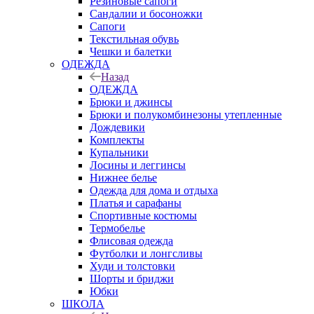
Резиновые сапоги
Сандалии и босоножки
Сапоги
Текстильная обувь
Чешки и балетки
ОДЕЖДА
Назад
ОДЕЖДА
Брюки и джинсы
Брюки и полукомбинезоны утепленные
Дождевики
Комплекты
Купальники
Лосины и леггинсы
Нижнее белье
Одежда для дома и отдыха
Платья и сарафаны
Спортивные костюмы
Термобелье
Флисовая одежда
Футболки и лонгсливы
Худи и толстовки
Шорты и бриджи
Юбки
ШКОЛА