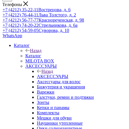
Телефоны
+7 (4212) 35-22-11
Вострецова, д. 6
+7 (4212) 76-44-11
Льва Толстого, д. 2
+7 (4212) 56-77-77
Краснореченская, д. 98
+7 (4212) 74-20-22
Стрельникова, д. 6а
+7 (4212) 54-59-05
Суворова, д. 10
WhatsApp
Каталог
Назад
Каталог
MILOTA BOX
АКСЕССУАРЫ
Назад
АКСЕССУАРЫ
Аксессуары для волос
Бижутерия и украшения
Варежки
Галстуки, ремни и подтяжки
Зонты
Кепки и панамы
Комплекты
Мешки для обуви
Наушники утепленные
Очки солнцезащитные