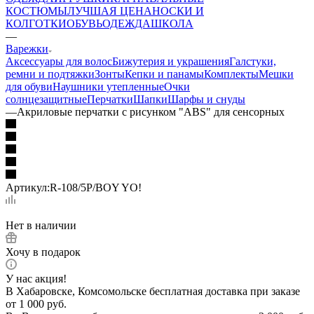
КОСТЮМЫ
ЛУЧШАЯ ЦЕНА
НОСКИ И
КОЛГОТКИ
ОБУВЬ
ОДЕЖДА
ШКОЛА
—
Варежки
Аксессуары для волос
Бижутерия и украшения
Галстуки,
ремни и подтяжки
Зонты
Кепки и панамы
Комплекты
Мешки
для обуви
Наушники утепленные
Очки
солнцезащитные
Перчатки
Шапки
Шарфы и снуды
—
Акриловые перчатки с рисунком "ABS" для сенсорных
Артикул:
R-108/5P/BOY YO!
Нет в наличии
Хочу в подарок
У нас акция!
В Хабаровске, Комсомольске бесплатная доставка при заказе
от 1 000 руб.