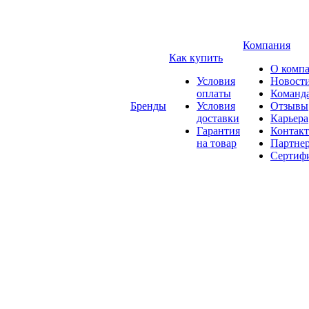
Компания
Как купить
О комп
Условия
Новост
оплаты
Команд
Бренды
Условия
Отзывы
доставки
Карьера
Гарантия
Контак
на товар
Партне
Сертиф