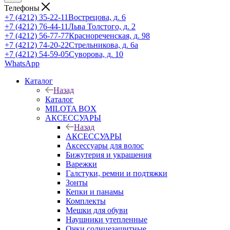
Телефоны
+7 (4212) 35-22-11
Вострецова, д. 6
+7 (4212) 76-44-11
Льва Толстого, д. 2
+7 (4212) 56-77-77
Краснореченская, д. 98
+7 (4212) 74-20-22
Стрельникова, д. 6а
+7 (4212) 54-59-05
Суворова, д. 10
WhatsApp
Каталог
Назад
Каталог
MILOTA BOX
АКСЕССУАРЫ
Назад
АКСЕССУАРЫ
Аксессуары для волос
Бижутерия и украшения
Варежки
Галстуки, ремни и подтяжки
Зонты
Кепки и панамы
Комплекты
Мешки для обуви
Наушники утепленные
Очки солнцезащитные