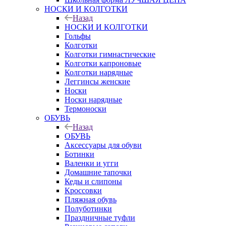
НОСКИ И КОЛГОТКИ
Назад
НОСКИ И КОЛГОТКИ
Гольфы
Колготки
Колготки гимнастические
Колготки капроновые
Колготки нарядные
Леггинсы женские
Носки
Носки нарядные
Термоноски
ОБУВЬ
Назад
ОБУВЬ
Аксессуары для обуви
Ботинки
Валенки и угги
Домашние тапочки
Кеды и слипоны
Кроссовки
Пляжная обувь
Полуботинки
Праздничные туфли