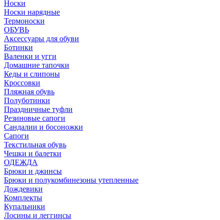
Носки
Носки нарядные
Термоноски
ОБУВЬ
Аксессуары для обуви
Ботинки
Валенки и угги
Домашние тапочки
Кеды и слипоны
Кроссовки
Пляжная обувь
Полуботинки
Праздничные туфли
Резиновые сапоги
Сандалии и босоножки
Сапоги
Текстильная обувь
Чешки и балетки
ОДЕЖДА
Брюки и джинсы
Брюки и полукомбинезоны утепленные
Дождевики
Комплекты
Купальники
Лосины и леггинсы