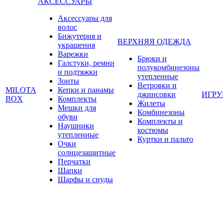
АКСЕССУАРЫ
Аксессуары для
волос
Бижутерия и
ВЕРХНЯЯ ОДЕЖДА
украшения
Варежки
Брюки и
Галстуки, ремни
полукомбинезоны
и подтяжки
утепленные
Зонты
Ветровки и
MILOTA
Кепки и панамы
джинсовки
ИГР
BOX
Комплекты
Жилеты
Мешки для
Комбинезоны
обуви
Комплекты и
Наушники
костюмы
утепленные
Куртки и пальто
Очки
солнцезащитные
Перчатки
Шапки
Шарфы и снуды