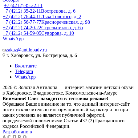
+7 (4212) 35-22-11
+7 (4212) 35-22-11
Вострецова, д. 6
+7 (4212) 76-44-11
Льва Толстого, д. 2
+7 (4212) 56-77-77
Краснореченская, д. 98
+7 (4212) 74-20-22
Стрельникова, д. 6а
+7 (4212) 54-59-05
Суворова, д. 10
WhatsApp
zakaz@antilopadv.ru
г. Хабаровск, ул. Вострецова, д. 6
Вконтакте
Telegram
WhatsApp
2026 © Золотая Антилопа — интернет-магазин детской обуви
в Хабаровске, Владивостоке, Комсомольске-на-Амуре
Внимание! Сайт находится в тестовом режиме!
Обращаем Ваше внимание на то, что данный интернет-сайт
носит исключительно информационный характер и ни при
каких условиях не является публичной офертой,
определяемой положениями Статьи 437 (2) Гражданского
кодекса Российской Федерации.
Разработано в