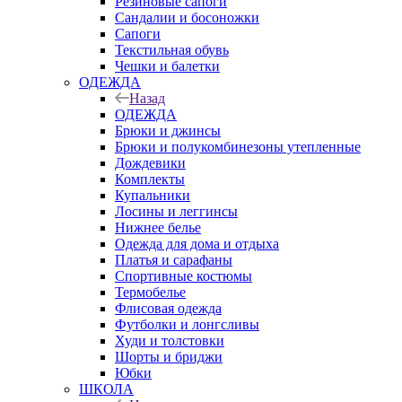
Резиновые сапоги
Сандалии и босоножки
Сапоги
Текстильная обувь
Чешки и балетки
ОДЕЖДА
Назад
ОДЕЖДА
Брюки и джинсы
Брюки и полукомбинезоны утепленные
Дождевики
Комплекты
Купальники
Лосины и леггинсы
Нижнее белье
Одежда для дома и отдыха
Платья и сарафаны
Спортивные костюмы
Термобелье
Флисовая одежда
Футболки и лонгсливы
Худи и толстовки
Шорты и бриджи
Юбки
ШКОЛА