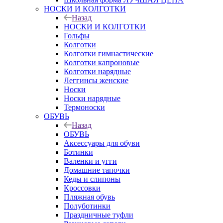
НОСКИ И КОЛГОТКИ
Назад
НОСКИ И КОЛГОТКИ
Гольфы
Колготки
Колготки гимнастические
Колготки капроновые
Колготки нарядные
Леггинсы женские
Носки
Носки нарядные
Термоноски
ОБУВЬ
Назад
ОБУВЬ
Аксессуары для обуви
Ботинки
Валенки и угги
Домашние тапочки
Кеды и слипоны
Кроссовки
Пляжная обувь
Полуботинки
Праздничные туфли