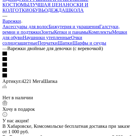
КОСТЮМЫ
ЛУЧШАЯ ЦЕНА
НОСКИ И
КОЛГОТКИ
ОБУВЬ
ОДЕЖДА
ШКОЛА
—
Варежки
Аксессуары для волос
Бижутерия и украшения
Галстуки,
ремни и подтяжки
Зонты
Кепки и панамы
Комплекты
Мешки
для обуви
Наушники утепленные
Очки
солнцезащитные
Перчатки
Шапки
Шарфы и снуды
—
Варежки двойные для девочки (с веревочкой)
Артикул:
4221 МегаШапка
Нет в наличии
Хочу в подарок
У нас акция!
В Хабаровске, Комсомольске бесплатная доставка при заказе
от 1 000 руб.