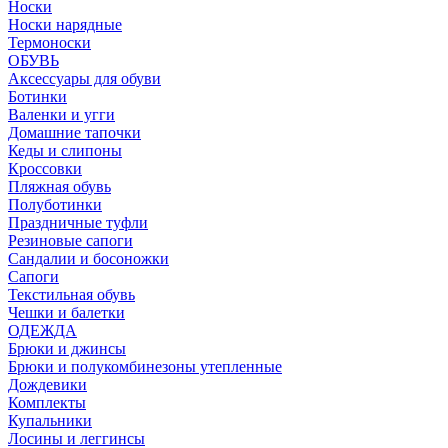
Носки
Носки нарядные
Термоноски
ОБУВЬ
Аксессуары для обуви
Ботинки
Валенки и угги
Домашние тапочки
Кеды и слипоны
Кроссовки
Пляжная обувь
Полуботинки
Праздничные туфли
Резиновые сапоги
Сандалии и босоножки
Сапоги
Текстильная обувь
Чешки и балетки
ОДЕЖДА
Брюки и джинсы
Брюки и полукомбинезоны утепленные
Дождевики
Комплекты
Купальники
Лосины и леггинсы