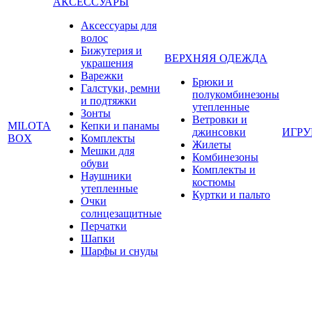
АКСЕССУАРЫ
Аксессуары для
волос
Бижутерия и
ВЕРХНЯЯ ОДЕЖДА
украшения
Варежки
Брюки и
Галстуки, ремни
полукомбинезоны
и подтяжки
утепленные
Зонты
Ветровки и
MILOTA
Кепки и панамы
джинсовки
ИГР
BOX
Комплекты
Жилеты
Мешки для
Комбинезоны
обуви
Комплекты и
Наушники
костюмы
утепленные
Куртки и пальто
Очки
солнцезащитные
Перчатки
Шапки
Шарфы и снуды