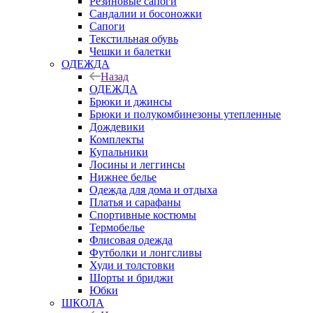
Резиновые сапоги
Сандалии и босоножки
Сапоги
Текстильная обувь
Чешки и балетки
ОДЕЖДА
Назад
ОДЕЖДА
Брюки и джинсы
Брюки и полукомбинезоны утепленные
Дождевики
Комплекты
Купальники
Лосины и леггинсы
Нижнее белье
Одежда для дома и отдыха
Платья и сарафаны
Спортивные костюмы
Термобелье
Флисовая одежда
Футболки и лонгсливы
Худи и толстовки
Шорты и бриджи
Юбки
ШКОЛА