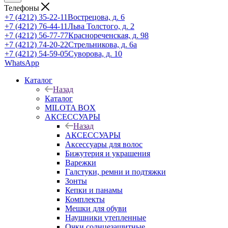
Телефоны
+7 (4212) 35-22-11
Вострецова, д. 6
+7 (4212) 76-44-11
Льва Толстого, д. 2
+7 (4212) 56-77-77
Краснореченская, д. 98
+7 (4212) 74-20-22
Стрельникова, д. 6а
+7 (4212) 54-59-05
Суворова, д. 10
WhatsApp
Каталог
Назад
Каталог
MILOTA BOX
АКСЕССУАРЫ
Назад
АКСЕССУАРЫ
Аксессуары для волос
Бижутерия и украшения
Варежки
Галстуки, ремни и подтяжки
Зонты
Кепки и панамы
Комплекты
Мешки для обуви
Наушники утепленные
Очки солнцезащитные