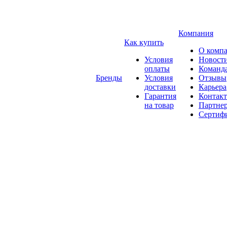
Компания
Как купить
О комп
Условия
Новост
оплаты
Команд
Бренды
Условия
Отзывы
доставки
Карьера
Гарантия
Контак
на товар
Партне
Сертиф