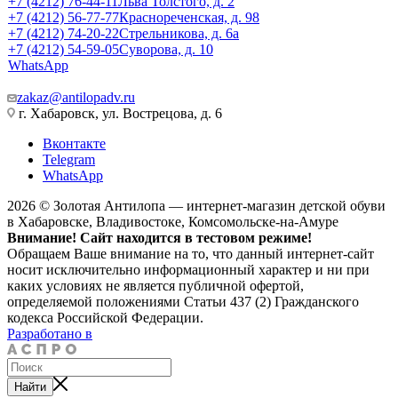
+7 (4212) 76-44-11
Льва Толстого, д. 2
+7 (4212) 56-77-77
Краснореченская, д. 98
+7 (4212) 74-20-22
Стрельникова, д. 6а
+7 (4212) 54-59-05
Суворова, д. 10
WhatsApp
zakaz@antilopadv.ru
г. Хабаровск, ул. Вострецова, д. 6
Вконтакте
Telegram
WhatsApp
2026 © Золотая Антилопа — интернет-магазин детской обуви
в Хабаровске, Владивостоке, Комсомольске-на-Амуре
Внимание! Сайт находится в тестовом режиме!
Обращаем Ваше внимание на то, что данный интернет-сайт
носит исключительно информационный характер и ни при
каких условиях не является публичной офертой,
определяемой положениями Статьи 437 (2) Гражданского
кодекса Российской Федерации.
Разработано в
Найти