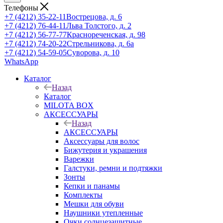
Телефоны
+7 (4212) 35-22-11
Вострецова, д. 6
+7 (4212) 76-44-11
Льва Толстого, д. 2
+7 (4212) 56-77-77
Краснореченская, д. 98
+7 (4212) 74-20-22
Стрельникова, д. 6а
+7 (4212) 54-59-05
Суворова, д. 10
WhatsApp
Каталог
Назад
Каталог
MILOTA BOX
АКСЕССУАРЫ
Назад
АКСЕССУАРЫ
Аксессуары для волос
Бижутерия и украшения
Варежки
Галстуки, ремни и подтяжки
Зонты
Кепки и панамы
Комплекты
Мешки для обуви
Наушники утепленные
Очки солнцезащитные