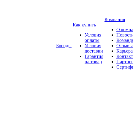
Компания
Как купить
О комп
Условия
Новост
оплаты
Команд
Бренды
Условия
Отзывы
доставки
Карьера
Гарантия
Контак
на товар
Партне
Сертиф