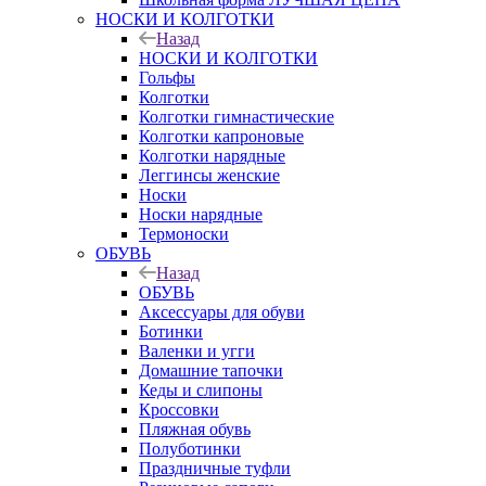
НОСКИ И КОЛГОТКИ
Назад
НОСКИ И КОЛГОТКИ
Гольфы
Колготки
Колготки гимнастические
Колготки капроновые
Колготки нарядные
Леггинсы женские
Носки
Носки нарядные
Термоноски
ОБУВЬ
Назад
ОБУВЬ
Аксессуары для обуви
Ботинки
Валенки и угги
Домашние тапочки
Кеды и слипоны
Кроссовки
Пляжная обувь
Полуботинки
Праздничные туфли