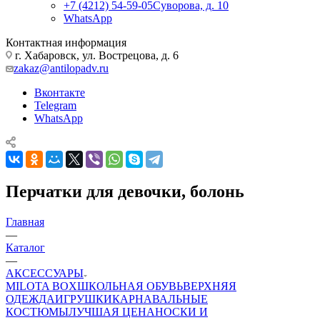
+7 (4212) 54-59-05
Суворова, д. 10
WhatsApp
Контактная информация
г. Хабаровск, ул. Вострецова, д. 6
zakaz@antilopadv.ru
Вконтакте
Telegram
WhatsApp
Перчатки для девочки, болонь
Главная
—
Каталог
—
АКСЕССУАРЫ
MILOTA BOX
ШКОЛЬНАЯ ОБУВЬ
ВЕРХНЯЯ
ОДЕЖДА
ИГРУШКИ
КАРНАВАЛЬНЫЕ
КОСТЮМЫ
ЛУЧШАЯ ЦЕНА
НОСКИ И