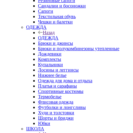
Резиновые сапоги
Сандалии и босоножки
Сапоги
Текстильная обувь
Чешки и балетки
ОДЕЖДА
Назад
ОДЕЖДА
Брюки и джинсы
Брюки и полукомбинезоны утепленные
Дождевики
Комплекты
Купальники
Лосины и леггинсы
Нижнее белье
Одежда для дома и отдыха
Платья и сарафаны
Спортивные костюмы
Термобелье
Флисовая одежда
Футболки и лонгсливы
Худи и толстовки
Шорты и бриджи
Юбки
ШКОЛА