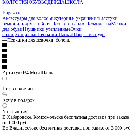
КОЛГОТКИ
ОБУВЬ
ОДЕЖДА
ШКОЛА
—
Варежки
Аксессуары для волос
Бижутерия и украшения
Галстуки,
ремни и подтяжки
Зонты
Кепки и панамы
Комплекты
Мешки
для обуви
Наушники утепленные
Очки
солнцезащитные
Перчатки
Шапки
Шарфы и снуды
—
Перчатки для девочки, болонь
Артикул:
034 МегаШапка
Нет в наличии
Хочу в подарок
У нас акция!
В Хабаровске, Комсомольске бесплатная доставка при заказе
от 1 000 руб.
Во Владивостоке бесплатная доставка при заказе от 3 000 руб.