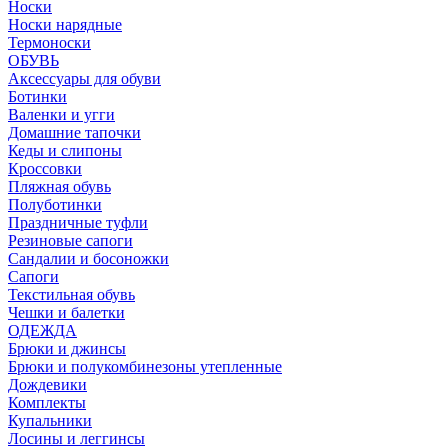
Носки
Носки нарядные
Термоноски
ОБУВЬ
Аксессуары для обуви
Ботинки
Валенки и угги
Домашние тапочки
Кеды и слипоны
Кроссовки
Пляжная обувь
Полуботинки
Праздничные туфли
Резиновые сапоги
Сандалии и босоножки
Сапоги
Текстильная обувь
Чешки и балетки
ОДЕЖДА
Брюки и джинсы
Брюки и полукомбинезоны утепленные
Дождевики
Комплекты
Купальники
Лосины и леггинсы