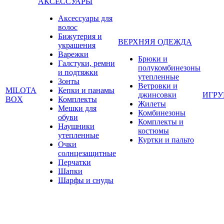
АКСЕССУАРЫ
Аксессуары для
волос
Бижутерия и
ВЕРХНЯЯ ОДЕЖДА
украшения
Варежки
Брюки и
Галстуки, ремни
полукомбинезоны
и подтяжки
утепленные
Зонты
Ветровки и
MILOTA
Кепки и панамы
джинсовки
ИГР
BOX
Комплекты
Жилеты
Мешки для
Комбинезоны
обуви
Комплекты и
Наушники
костюмы
утепленные
Куртки и пальто
Очки
солнцезащитные
Перчатки
Шапки
Шарфы и снуды