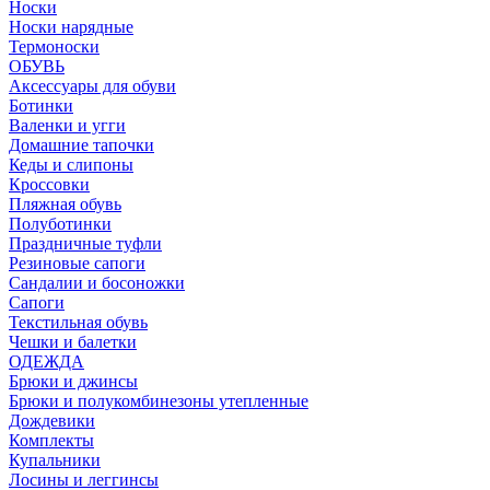
Носки
Носки нарядные
Термоноски
ОБУВЬ
Аксессуары для обуви
Ботинки
Валенки и угги
Домашние тапочки
Кеды и слипоны
Кроссовки
Пляжная обувь
Полуботинки
Праздничные туфли
Резиновые сапоги
Сандалии и босоножки
Сапоги
Текстильная обувь
Чешки и балетки
ОДЕЖДА
Брюки и джинсы
Брюки и полукомбинезоны утепленные
Дождевики
Комплекты
Купальники
Лосины и леггинсы