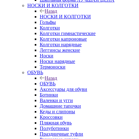
НОСКИ И КОЛГОТКИ
Назад
НОСКИ И КОЛГОТКИ
Гольфы
Колготки
Колготки гимнастические
Колготки капроновые
Колготки нарядные
Леггинсы женские
Носки
Носки нарядные
Термоноски
ОБУВЬ
Назад
ОБУВЬ
Аксессуары для обуви
Ботинки
Валенки и угги
Домашние тапочки
Кеды и слипоны
Кроссовки
Пляжная обувь
Полуботинки
Праздничные туфли