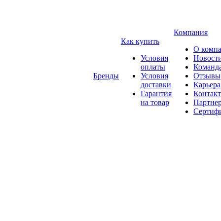
Компания
Как купить
О комп
Условия
Новост
оплаты
Команд
Бренды
Условия
Отзывы
доставки
Карьера
Гарантия
Контак
на товар
Партне
Сертиф