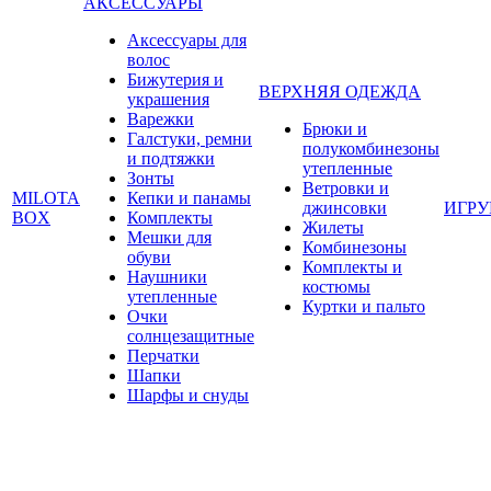
АКСЕССУАРЫ
Аксессуары для
волос
Бижутерия и
ВЕРХНЯЯ ОДЕЖДА
украшения
Варежки
Брюки и
Галстуки, ремни
полукомбинезоны
и подтяжки
утепленные
Зонты
Ветровки и
MILOTA
Кепки и панамы
джинсовки
ИГР
BOX
Комплекты
Жилеты
Мешки для
Комбинезоны
обуви
Комплекты и
Наушники
костюмы
утепленные
Куртки и пальто
Очки
солнцезащитные
Перчатки
Шапки
Шарфы и снуды