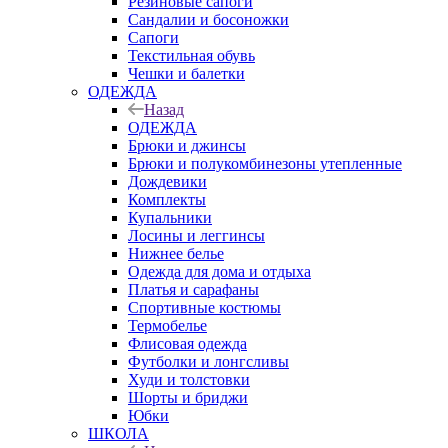
Резиновые сапоги
Сандалии и босоножки
Сапоги
Текстильная обувь
Чешки и балетки
ОДЕЖДА
Назад
ОДЕЖДА
Брюки и джинсы
Брюки и полукомбинезоны утепленные
Дождевики
Комплекты
Купальники
Лосины и леггинсы
Нижнее белье
Одежда для дома и отдыха
Платья и сарафаны
Спортивные костюмы
Термобелье
Флисовая одежда
Футболки и лонгсливы
Худи и толстовки
Шорты и бриджи
Юбки
ШКОЛА