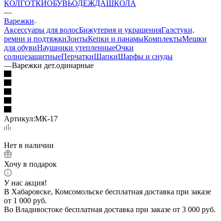
КОЛГОТКИ
ОБУВЬ
ОДЕЖДА
ШКОЛА
—
Варежки
Аксессуары для волос
Бижутерия и украшения
Галстуки,
ремни и подтяжки
Зонты
Кепки и панамы
Комплекты
Мешки
для обуви
Наушники утепленные
Очки
солнцезащитные
Перчатки
Шапки
Шарфы и снуды
—
Варежки дет.одинарные
Артикул:
МК-17
Нет в наличии
Хочу в подарок
У нас акция!
В Хабаровске, Комсомольске бесплатная доставка при заказе
от 1 000 руб.
Во Владивостоке бесплатная доставка при заказе от 3 000 руб.