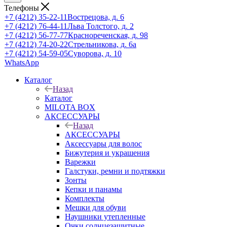
Телефоны
+7 (4212) 35-22-11
Вострецова, д. 6
+7 (4212) 76-44-11
Льва Толстого, д. 2
+7 (4212) 56-77-77
Краснореченская, д. 98
+7 (4212) 74-20-22
Стрельникова, д. 6а
+7 (4212) 54-59-05
Суворова, д. 10
WhatsApp
Каталог
Назад
Каталог
MILOTA BOX
АКСЕССУАРЫ
Назад
АКСЕССУАРЫ
Аксессуары для волос
Бижутерия и украшения
Варежки
Галстуки, ремни и подтяжки
Зонты
Кепки и панамы
Комплекты
Мешки для обуви
Наушники утепленные
Очки солнцезащитные