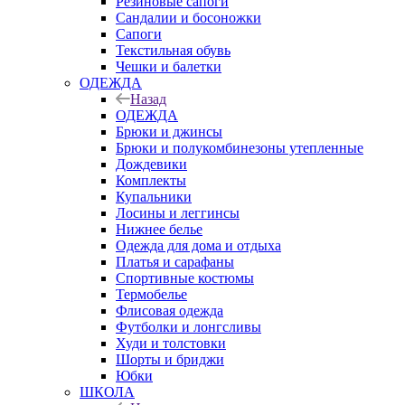
Резиновые сапоги
Сандалии и босоножки
Сапоги
Текстильная обувь
Чешки и балетки
ОДЕЖДА
Назад
ОДЕЖДА
Брюки и джинсы
Брюки и полукомбинезоны утепленные
Дождевики
Комплекты
Купальники
Лосины и леггинсы
Нижнее белье
Одежда для дома и отдыха
Платья и сарафаны
Спортивные костюмы
Термобелье
Флисовая одежда
Футболки и лонгсливы
Худи и толстовки
Шорты и бриджи
Юбки
ШКОЛА