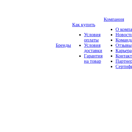
Компания
Как купить
О комп
Условия
Новост
оплаты
Команд
Бренды
Условия
Отзывы
доставки
Карьера
Гарантия
Контак
на товар
Партне
Сертиф