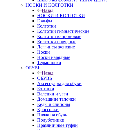
НОСКИ И КОЛГОТКИ
Назад
НОСКИ И КОЛГОТКИ
Гольфы
Колготки
Колготки гимнастические
Колготки капроновые
Колготки нарядные
Леггинсы женские
Носки
Носки нарядные
Термоноски
ОБУВЬ
Назад
ОБУВЬ
Аксессуары для обуви
Ботинки
Валенки и угги
Домашние тапочки
Кеды и слипоны
Кроссовки
Пляжная обувь
Полуботинки
Праздничные туфли