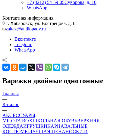
+7 (4212) 54-59-05
Суворова, д. 10
WhatsApp
Контактная информация
г. Хабаровск, ул. Вострецова, д. 6
zakaz@antilopadv.ru
Вконтакте
Telegram
WhatsApp
Варежки двойные однотонные
Главная
—
Каталог
—
АКСЕССУАРЫ
MILOTA BOX
ШКОЛЬНАЯ ОБУВЬ
ВЕРХНЯЯ
ОДЕЖДА
ИГРУШКИ
КАРНАВАЛЬНЫЕ
КОСТЮМЫ
ЛУЧШАЯ ЦЕНА
НОСКИ И