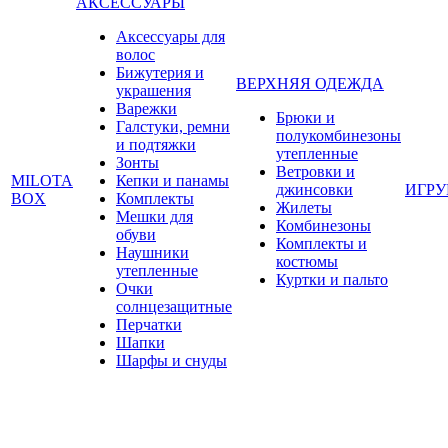
АКСЕССУАРЫ
Аксессуары для
волос
Бижутерия и
ВЕРХНЯЯ ОДЕЖДА
украшения
Варежки
Брюки и
Галстуки, ремни
полукомбинезоны
и подтяжки
утепленные
Зонты
Ветровки и
MILOTA
Кепки и панамы
джинсовки
ИГР
BOX
Комплекты
Жилеты
Мешки для
Комбинезоны
обуви
Комплекты и
Наушники
костюмы
утепленные
Куртки и пальто
Очки
солнцезащитные
Перчатки
Шапки
Шарфы и снуды