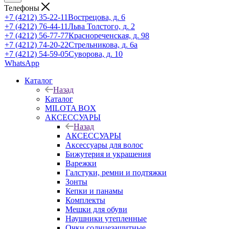
Телефоны
+7 (4212) 35-22-11
Вострецова, д. 6
+7 (4212) 76-44-11
Льва Толстого, д. 2
+7 (4212) 56-77-77
Краснореченская, д. 98
+7 (4212) 74-20-22
Стрельникова, д. 6а
+7 (4212) 54-59-05
Суворова, д. 10
WhatsApp
Каталог
Назад
Каталог
MILOTA BOX
АКСЕССУАРЫ
Назад
АКСЕССУАРЫ
Аксессуары для волос
Бижутерия и украшения
Варежки
Галстуки, ремни и подтяжки
Зонты
Кепки и панамы
Комплекты
Мешки для обуви
Наушники утепленные
Очки солнцезащитные