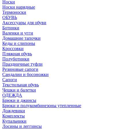
Носки
Носки нарядные
Термоноски
ОБУВЬ
Аксессуары для обуви
Ботинки
Валенки и угги
Домашние тапочки
Кеды и слипоны
Кроссовки
Пляжная обувь
Полуботинки
Праздничные туфли
Резиновые сапоги
Сандалии и босоножки
Сапоги
Текстильная обувь
Чешки и балетки
ОДЕЖДА
Брюки и джинсы
Брюки и полукомбинезоны утепленные
Дождевики
Комплекты
Купальники
Лосины и леггинсы