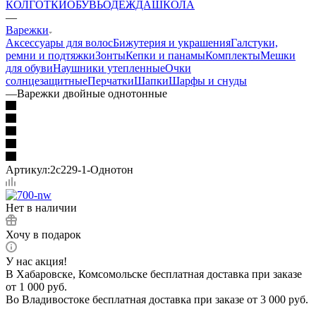
КОЛГОТКИ
ОБУВЬ
ОДЕЖДА
ШКОЛА
—
Варежки
Аксессуары для волос
Бижутерия и украшения
Галстуки,
ремни и подтяжки
Зонты
Кепки и панамы
Комплекты
Мешки
для обуви
Наушники утепленные
Очки
солнцезащитные
Перчатки
Шапки
Шарфы и снуды
—
Варежки двойные однотонные
Артикул:
2с229-1-Однотон
Нет в наличии
Хочу в подарок
У нас акция!
В Хабаровске, Комсомольске бесплатная доставка при заказе
от 1 000 руб.
Во Владивостоке бесплатная доставка при заказе от 3 000 руб.