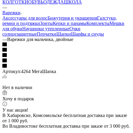
КОЛГОТКИ
ОБУВЬ
ОДЕЖДА
ШКОЛА
—
Варежки
Аксессуары для волос
Бижутерия и украшения
Галстуки,
ремни и подтяжки
Зонты
Кепки и панамы
Комплекты
Мешки
для обуви
Наушники утепленные
Очки
солнцезащитные
Перчатки
Шапки
Шарфы и снуды
—
Варежки для мальчика, двойные
Артикул:
4264 МегаШапка
Нет в наличии
Хочу в подарок
У нас акция!
В Хабаровске, Комсомольске бесплатная доставка при заказе
от 1 000 руб.
Во Владивостоке бесплатная доставка при заказе от 3 000 руб.