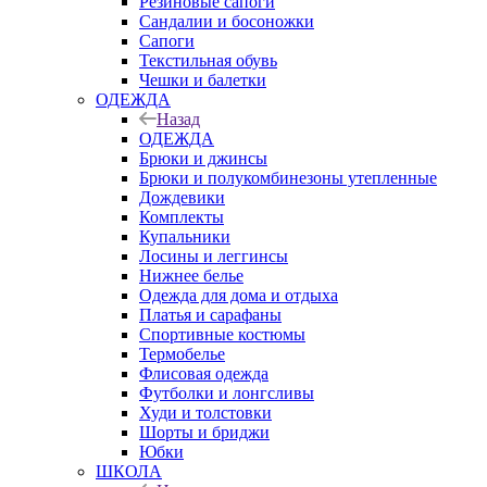
Резиновые сапоги
Сандалии и босоножки
Сапоги
Текстильная обувь
Чешки и балетки
ОДЕЖДА
Назад
ОДЕЖДА
Брюки и джинсы
Брюки и полукомбинезоны утепленные
Дождевики
Комплекты
Купальники
Лосины и леггинсы
Нижнее белье
Одежда для дома и отдыха
Платья и сарафаны
Спортивные костюмы
Термобелье
Флисовая одежда
Футболки и лонгсливы
Худи и толстовки
Шорты и бриджи
Юбки
ШКОЛА