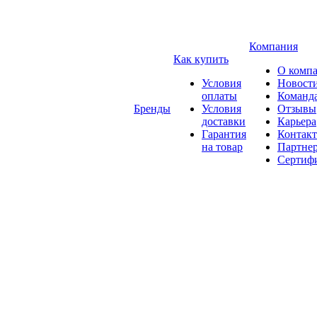
Компания
Как купить
О комп
Условия
Новост
оплаты
Команд
Бренды
Условия
Отзывы
доставки
Карьера
Гарантия
Контак
на товар
Партне
Сертиф