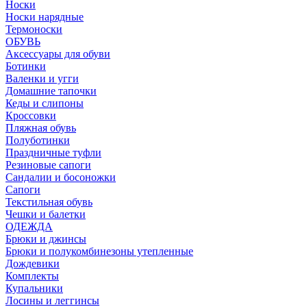
Носки
Носки нарядные
Термоноски
ОБУВЬ
Аксессуары для обуви
Ботинки
Валенки и угги
Домашние тапочки
Кеды и слипоны
Кроссовки
Пляжная обувь
Полуботинки
Праздничные туфли
Резиновые сапоги
Сандалии и босоножки
Сапоги
Текстильная обувь
Чешки и балетки
ОДЕЖДА
Брюки и джинсы
Брюки и полукомбинезоны утепленные
Дождевики
Комплекты
Купальники
Лосины и леггинсы