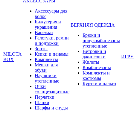
АКСЕССУАРЫ
Аксессуары для
волос
Бижутерия и
ВЕРХНЯЯ ОДЕЖДА
украшения
Варежки
Брюки и
Галстуки, ремни
полукомбинезоны
и подтяжки
утепленные
Зонты
Ветровки и
MILOTA
Кепки и панамы
джинсовки
ИГР
BOX
Комплекты
Жилеты
Мешки для
Комбинезоны
обуви
Комплекты и
Наушники
костюмы
утепленные
Куртки и пальто
Очки
солнцезащитные
Перчатки
Шапки
Шарфы и снуды