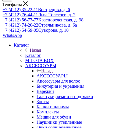
Телефоны
+7 (4212) 35-22-11
Вострецова, д. 6
+7 (4212) 76-44-11
Льва Толстого, д. 2
+7 (4212) 56-77-77
Краснореченская, д. 98
+7 (4212) 74-20-22
Стрельникова, д. 6а
+7 (4212) 54-59-05
Суворова, д. 10
WhatsApp
Каталог
Назад
Каталог
MILOTA BOX
АКСЕССУАРЫ
Назад
АКСЕССУАРЫ
Аксессуары для волос
Бижутерия и украшения
Варежки
Галстуки, ремни и подтяжки
Зонты
Кепки и панамы
Комплекты
Мешки для обуви
Наушники утепленные
Очки солнцезащитные