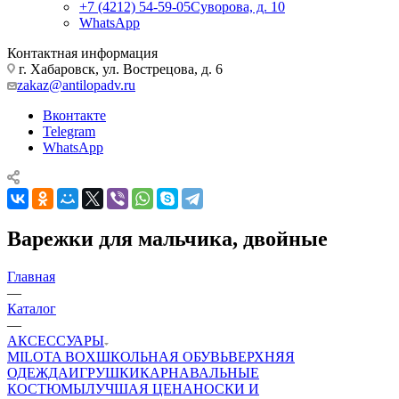
+7 (4212) 54-59-05
Суворова, д. 10
WhatsApp
Контактная информация
г. Хабаровск, ул. Вострецова, д. 6
zakaz@antilopadv.ru
Вконтакте
Telegram
WhatsApp
Варежки для мальчика, двойные
Главная
—
Каталог
—
АКСЕССУАРЫ
MILOTA BOX
ШКОЛЬНАЯ ОБУВЬ
ВЕРХНЯЯ
ОДЕЖДА
ИГРУШКИ
КАРНАВАЛЬНЫЕ
КОСТЮМЫ
ЛУЧШАЯ ЦЕНА
НОСКИ И