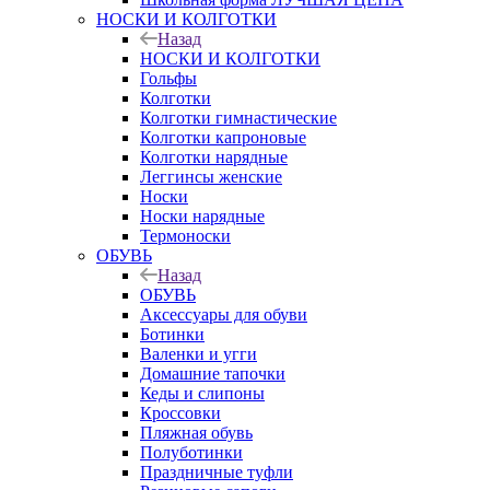
НОСКИ И КОЛГОТКИ
Назад
НОСКИ И КОЛГОТКИ
Гольфы
Колготки
Колготки гимнастические
Колготки капроновые
Колготки нарядные
Леггинсы женские
Носки
Носки нарядные
Термоноски
ОБУВЬ
Назад
ОБУВЬ
Аксессуары для обуви
Ботинки
Валенки и угги
Домашние тапочки
Кеды и слипоны
Кроссовки
Пляжная обувь
Полуботинки
Праздничные туфли