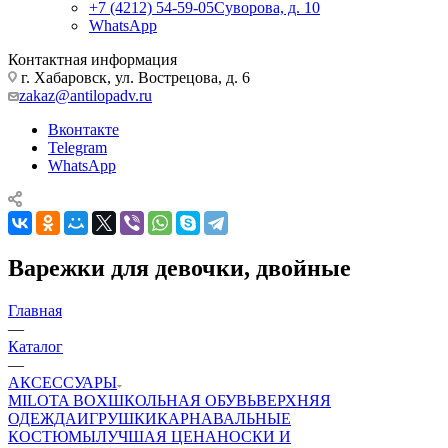
+7 (4212) 54-59-05
Суворова, д. 10
WhatsApp
Контактная информация
г. Хабаровск, ул. Вострецова, д. 6
zakaz@antilopadv.ru
Вконтакте
Telegram
WhatsApp
Варежки для девочки, двойные
Главная
—
Каталог
—
АКСЕССУАРЫ
MILOTA BOX
ШКОЛЬНАЯ ОБУВЬ
ВЕРХНЯЯ
ОДЕЖДА
ИГРУШКИ
КАРНАВАЛЬНЫЕ
КОСТЮМЫ
ЛУЧШАЯ ЦЕНА
НОСКИ И