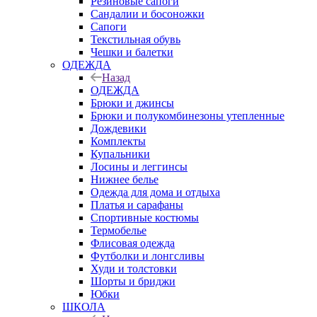
Резиновые сапоги
Сандалии и босоножки
Сапоги
Текстильная обувь
Чешки и балетки
ОДЕЖДА
Назад
ОДЕЖДА
Брюки и джинсы
Брюки и полукомбинезоны утепленные
Дождевики
Комплекты
Купальники
Лосины и леггинсы
Нижнее белье
Одежда для дома и отдыха
Платья и сарафаны
Спортивные костюмы
Термобелье
Флисовая одежда
Футболки и лонгсливы
Худи и толстовки
Шорты и бриджи
Юбки
ШКОЛА