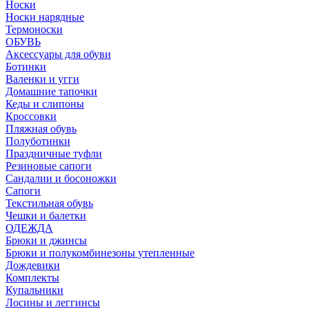
Носки
Носки нарядные
Термоноски
ОБУВЬ
Аксессуары для обуви
Ботинки
Валенки и угги
Домашние тапочки
Кеды и слипоны
Кроссовки
Пляжная обувь
Полуботинки
Праздничные туфли
Резиновые сапоги
Сандалии и босоножки
Сапоги
Текстильная обувь
Чешки и балетки
ОДЕЖДА
Брюки и джинсы
Брюки и полукомбинезоны утепленные
Дождевики
Комплекты
Купальники
Лосины и леггинсы