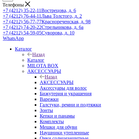
Телефоны
+7 (4212) 35-22-11
Вострецова, д. 6
+7 (4212) 76-44-11
Льва Толстого, д. 2
+7 (4212) 56-77-77
Краснореченская, д. 98
+7 (4212) 74-20-22
Стрельникова, д. 6а
+7 (4212) 54-59-05
Суворова, д. 10
WhatsApp
Каталог
Назад
Каталог
MILOTA BOX
АКСЕССУАРЫ
Назад
АКСЕССУАРЫ
Аксессуары для волос
Бижутерия и украшения
Варежки
Галстуки, ремни и подтяжки
Зонты
Кепки и панамы
Комплекты
Мешки для обуви
Наушники утепленные
Очки солнцезащитные