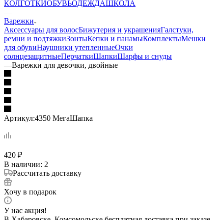
КОЛГОТКИ
ОБУВЬ
ОДЕЖДА
ШКОЛА
—
Варежки
Аксессуары для волос
Бижутерия и украшения
Галстуки,
ремни и подтяжки
Зонты
Кепки и панамы
Комплекты
Мешки
для обуви
Наушники утепленные
Очки
солнцезащитные
Перчатки
Шапки
Шарфы и снуды
—
Варежки для девочки, двойные
Артикул:
4350 МегаШапка
420
₽
В наличии
: 2
Рассчитать доставку
Хочу в подарок
У нас акция!
В Хабаровске, Комсомольске бесплатная доставка при заказе