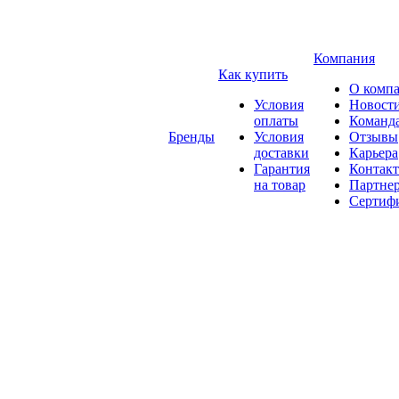
Компания
Как купить
О комп
Условия
Новост
оплаты
Команд
Бренды
Условия
Отзывы
доставки
Карьера
Гарантия
Контак
на товар
Партне
Сертиф