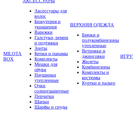
АКСЕССУАРЫ
Аксессуары для
волос
Бижутерия и
ВЕРХНЯЯ ОДЕЖДА
украшения
Варежки
Брюки и
Галстуки, ремни
полукомбинезоны
и подтяжки
утепленные
Зонты
Ветровки и
MILOTA
Кепки и панамы
джинсовки
ИГР
BOX
Комплекты
Жилеты
Мешки для
Комбинезоны
обуви
Комплекты и
Наушники
костюмы
утепленные
Куртки и пальто
Очки
солнцезащитные
Перчатки
Шапки
Шарфы и снуды