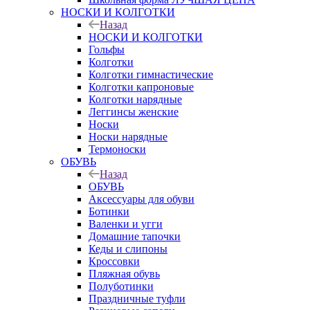
НОСКИ И КОЛГОТКИ
Назад
НОСКИ И КОЛГОТКИ
Гольфы
Колготки
Колготки гимнастические
Колготки капроновые
Колготки нарядные
Леггинсы женские
Носки
Носки нарядные
Термоноски
ОБУВЬ
Назад
ОБУВЬ
Аксессуары для обуви
Ботинки
Валенки и угги
Домашние тапочки
Кеды и слипоны
Кроссовки
Пляжная обувь
Полуботинки
Праздничные туфли