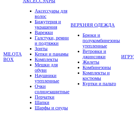
АКСЕССУАРЫ
Аксессуары для
волос
Бижутерия и
ВЕРХНЯЯ ОДЕЖДА
украшения
Варежки
Брюки и
Галстуки, ремни
полукомбинезоны
и подтяжки
утепленные
Зонты
Ветровки и
MILOTA
Кепки и панамы
джинсовки
ИГР
BOX
Комплекты
Жилеты
Мешки для
Комбинезоны
обуви
Комплекты и
Наушники
костюмы
утепленные
Куртки и пальто
Очки
солнцезащитные
Перчатки
Шапки
Шарфы и снуды