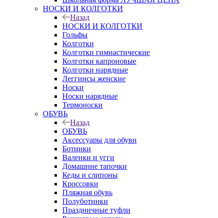
НОСКИ И КОЛГОТКИ
Назад
НОСКИ И КОЛГОТКИ
Гольфы
Колготки
Колготки гимнастические
Колготки капроновые
Колготки нарядные
Леггинсы женские
Носки
Носки нарядные
Термоноски
ОБУВЬ
Назад
ОБУВЬ
Аксессуары для обуви
Ботинки
Валенки и угги
Домашние тапочки
Кеды и слипоны
Кроссовки
Пляжная обувь
Полуботинки
Праздничные туфли