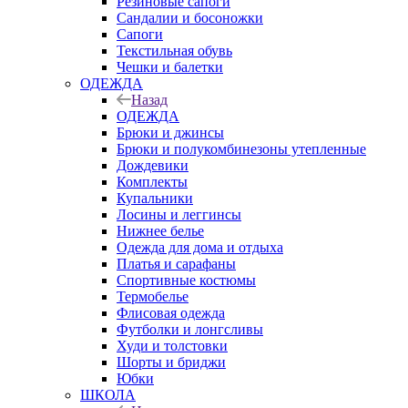
Резиновые сапоги
Сандалии и босоножки
Сапоги
Текстильная обувь
Чешки и балетки
ОДЕЖДА
Назад
ОДЕЖДА
Брюки и джинсы
Брюки и полукомбинезоны утепленные
Дождевики
Комплекты
Купальники
Лосины и леггинсы
Нижнее белье
Одежда для дома и отдыха
Платья и сарафаны
Спортивные костюмы
Термобелье
Флисовая одежда
Футболки и лонгсливы
Худи и толстовки
Шорты и бриджи
Юбки
ШКОЛА