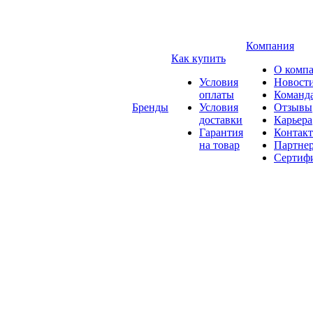
Компания
Как купить
О комп
Условия
Новост
оплаты
Команд
Бренды
Условия
Отзывы
доставки
Карьера
Гарантия
Контак
на товар
Партне
Сертиф