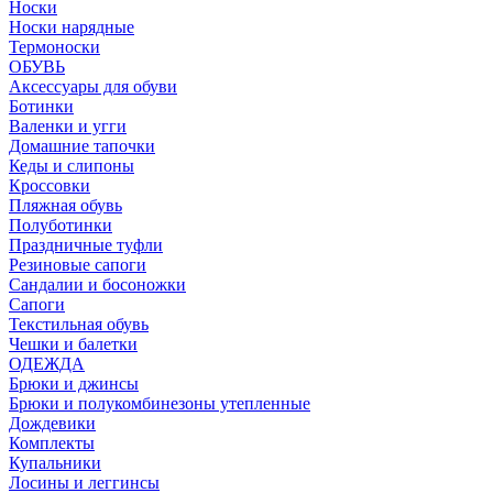
Носки
Носки нарядные
Термоноски
ОБУВЬ
Аксессуары для обуви
Ботинки
Валенки и угги
Домашние тапочки
Кеды и слипоны
Кроссовки
Пляжная обувь
Полуботинки
Праздничные туфли
Резиновые сапоги
Сандалии и босоножки
Сапоги
Текстильная обувь
Чешки и балетки
ОДЕЖДА
Брюки и джинсы
Брюки и полукомбинезоны утепленные
Дождевики
Комплекты
Купальники
Лосины и леггинсы