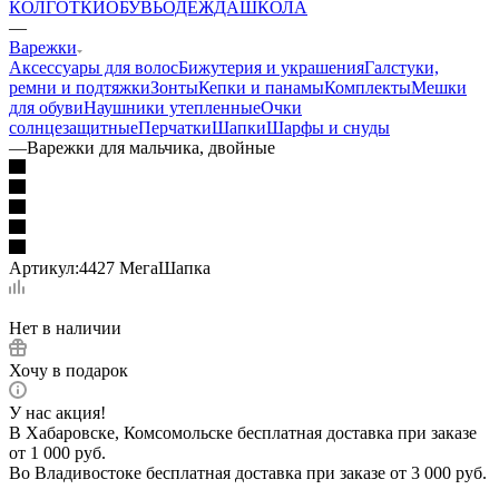
КОЛГОТКИ
ОБУВЬ
ОДЕЖДА
ШКОЛА
—
Варежки
Аксессуары для волос
Бижутерия и украшения
Галстуки,
ремни и подтяжки
Зонты
Кепки и панамы
Комплекты
Мешки
для обуви
Наушники утепленные
Очки
солнцезащитные
Перчатки
Шапки
Шарфы и снуды
—
Варежки для мальчика, двойные
Артикул:
4427 МегаШапка
Нет в наличии
Хочу в подарок
У нас акция!
В Хабаровске, Комсомольске бесплатная доставка при заказе
от 1 000 руб.
Во Владивостоке бесплатная доставка при заказе от 3 000 руб.