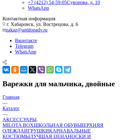
+7 (4212) 54-59-05
Суворова, д. 10
WhatsApp
Контактная информация
г. Хабаровск, ул. Вострецова, д. 6
zakaz@antilopadv.ru
Вконтакте
Telegram
WhatsApp
Варежки для мальчика, двойные
Главная
—
Каталог
—
АКСЕССУАРЫ
MILOTA BOX
ШКОЛЬНАЯ ОБУВЬ
ВЕРХНЯЯ
ОДЕЖДА
ИГРУШКИ
КАРНАВАЛЬНЫЕ
КОСТЮМЫ
ЛУЧШАЯ ЦЕНА
НОСКИ И