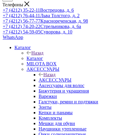
Телефоны
+7 (4212) 35-22-11
Вострецова, д. 6
+7 (4212) 76-44-11
Льва Толстого, д. 2
+7 (4212) 56-77-77
Краснореченская, д. 98
+7 (4212) 74-20-22
Стрельникова, д. 6а
+7 (4212) 54-59-05
Суворова, д. 10
WhatsApp
Каталог
Назад
Каталог
MILOTA BOX
АКСЕССУАРЫ
Назад
АКСЕССУАРЫ
Аксессуары для волос
Бижутерия и украшения
Варежки
Галстуки, ремни и подтяжки
Зонты
Кепки и панамы
Комплекты
Мешки для обуви
Наушники утепленные
Очки солнцезащитные