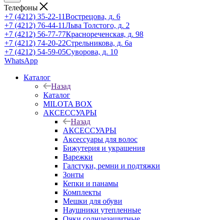
Телефоны
+7 (4212) 35-22-11
Вострецова, д. 6
+7 (4212) 76-44-11
Льва Толстого, д. 2
+7 (4212) 56-77-77
Краснореченская, д. 98
+7 (4212) 74-20-22
Стрельникова, д. 6а
+7 (4212) 54-59-05
Суворова, д. 10
WhatsApp
Каталог
Назад
Каталог
MILOTA BOX
АКСЕССУАРЫ
Назад
АКСЕССУАРЫ
Аксессуары для волос
Бижутерия и украшения
Варежки
Галстуки, ремни и подтяжки
Зонты
Кепки и панамы
Комплекты
Мешки для обуви
Наушники утепленные
Очки солнцезащитные