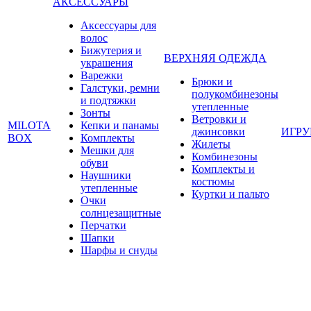
АКСЕССУАРЫ
Аксессуары для
волос
Бижутерия и
ВЕРХНЯЯ ОДЕЖДА
украшения
Варежки
Брюки и
Галстуки, ремни
полукомбинезоны
и подтяжки
утепленные
Зонты
Ветровки и
MILOTA
Кепки и панамы
джинсовки
ИГР
BOX
Комплекты
Жилеты
Мешки для
Комбинезоны
обуви
Комплекты и
Наушники
костюмы
утепленные
Куртки и пальто
Очки
солнцезащитные
Перчатки
Шапки
Шарфы и снуды