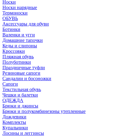
Носки
Носки нарядные
Термоноски
ОБУВЬ
Аксессуары для обуви
Ботинки
Валенки и угги
Домашние тапочки
Кеды и слипоны
Кроссовки
Пляжная обувь
Полуботинки
Праздничные туфли
Резиновые сапоги
Сандалии и босоножки
Сапоги
Текстильная обувь
Чешки и балетки
ОДЕЖДА
Брюки и джинсы
Брюки и полукомбинезоны утепленные
Дождевики
Комплекты
Купальники
Лосины и леггинсы