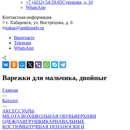
+7 (4212) 54-59-05
Суворова, д. 10
WhatsApp
Контактная информация
г. Хабаровск, ул. Вострецова, д. 6
zakaz@antilopadv.ru
Вконтакте
Telegram
WhatsApp
Варежки для мальчика, двойные
Главная
—
Каталог
—
АКСЕССУАРЫ
MILOTA BOX
ШКОЛЬНАЯ ОБУВЬ
ВЕРХНЯЯ
ОДЕЖДА
ИГРУШКИ
КАРНАВАЛЬНЫЕ
КОСТЮМЫ
ЛУЧШАЯ ЦЕНА
НОСКИ И