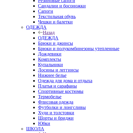
Резиновые сапоги
Сандалии и босоножки
Сапоги
Текстильная обувь
Чешки и балетки
ОДЕЖДА
Назад
ОДЕЖДА
Брюки и джинсы
Брюки и полукомбинезоны утепленные
Дождевики
Комплекты
Купальники
Лосины и леггинсы
Нижнее белье
Одежда для дома и отдыха
Платья и сарафаны
Спортивные костюмы
Термобелье
Флисовая одежда
Футболки и лонгсливы
Худи и толстовки
Шорты и бриджи
Юбки
ШКОЛА