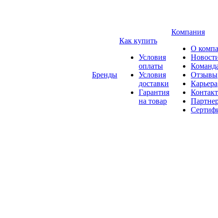
Компания
Как купить
О комп
Условия
Новост
оплаты
Команд
Бренды
Условия
Отзывы
доставки
Карьера
Гарантия
Контак
на товар
Партне
Сертиф