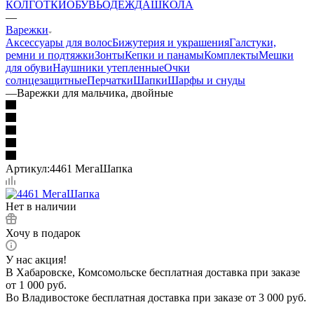
КОЛГОТКИ
ОБУВЬ
ОДЕЖДА
ШКОЛА
—
Варежки
Аксессуары для волос
Бижутерия и украшения
Галстуки,
ремни и подтяжки
Зонты
Кепки и панамы
Комплекты
Мешки
для обуви
Наушники утепленные
Очки
солнцезащитные
Перчатки
Шапки
Шарфы и снуды
—
Варежки для мальчика, двойные
Артикул:
4461 МегаШапка
Нет в наличии
Хочу в подарок
У нас акция!
В Хабаровске, Комсомольске бесплатная доставка при заказе
от 1 000 руб.
Во Владивостоке бесплатная доставка при заказе от 3 000 руб.