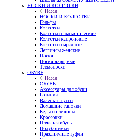
НОСКИ И КОЛГОТКИ
Назад
НОСКИ И КОЛГОТКИ
Гольфы
Колготки
Колготки гимнастические
Колготки капроновые
Колготки нарядные
Леггинсы женские
Носки
Носки нарядные
Термоноски
ОБУВЬ
Назад
ОБУВЬ
Аксессуары для обуви
Ботинки
Валенки и угги
Домашние тапочки
Кеды и слипоны
Кроссовки
Пляжная обувь
Полуботинки
Праздничные туфли