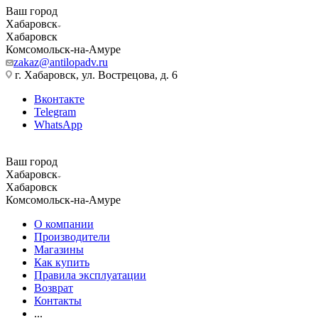
Ваш город
Хабаровск
Хабаровск
Комсомольск-на-Амуре
zakaz@antilopadv.ru
г. Хабаровск, ул. Вострецова, д. 6
Вконтакте
Telegram
WhatsApp
Ваш город
Хабаровск
Хабаровск
Комсомольск-на-Амуре
О компании
Производители
Магазины
Как купить
Правила эксплуатации
Возврат
Контакты
...