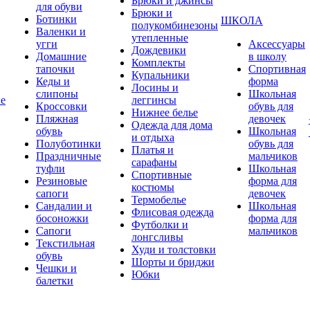
Брюки и джинсы
для обуви
Брюки и
Ботинки
ШКОЛА
полукомбинезоны
Валенки и
утепленные
угги
Аксессуары
Дождевики
Домашние
в школу
Комплекты
тапочки
Спортивная
Купальники
Кеды и
форма
Лосины и
слипоны
Школьная
ие
леггинсы
Кроссовки
обувь для
Нижнее белье
Пляжная
девочек
Одежда для дома
обувь
Школьная
и отдыха
Полуботинки
обувь для
Платья и
Праздничные
мальчиков
сарафаны
туфли
Школьная
Спортивные
Резиновые
форма для
костюмы
сапоги
девочек
Термобелье
Сандалии и
Школьная
Флисовая одежда
босоножки
форма для
Футболки и
Сапоги
мальчиков
лонгсливы
Текстильная
Худи и толстовки
обувь
Шорты и бриджи
Чешки и
Юбки
балетки