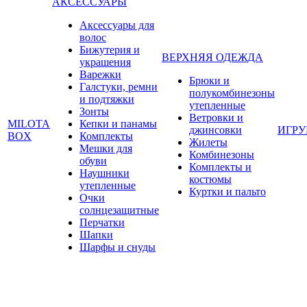
АКСЕССУАРЫ
Аксессуары для
волос
Бижутерия и
ВЕРХНЯЯ ОДЕЖДА
украшения
Варежки
Брюки и
Галстуки, ремни
полукомбинезоны
и подтяжки
утепленные
Зонты
Ветровки и
MILOTA
Кепки и панамы
джинсовки
ИГР
BOX
Комплекты
Жилеты
Мешки для
Комбинезоны
обуви
Комплекты и
Наушники
костюмы
утепленные
Куртки и пальто
Очки
солнцезащитные
Перчатки
Шапки
Шарфы и снуды