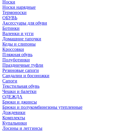
Носки
Носки нарядные
Термоноски
ОБУВЬ
Аксессуары для обуви
Ботинки
Валенки и угги
Домашние тапочки
Кеды и слипоны
Кроссовки
Пляжная обувь
Полуботинки
Праздничные туфли
Резиновые сапоги
Сандалии и босоножки
Сапоги
Текстильная обувь
Чешки и балетки
ОДЕЖДА
Брюки и джинсы
Брюки и полукомбинезоны утепленные
Дождевики
Комплекты
Купальники
Лосины и леггинсы