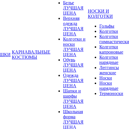
Белье
ЛУЧШАЯ
НОСКИ И
ЦЕНА
КОЛГОТКИ
Верхняя
одежда
Гольфы
ЛУЧШАЯ
Колготки
ЦЕНА
Колготки
Колготки и
гимнастическ
носки
Колготки
ЛУЧШАЯ
КАРНАВАЛЬНЫЕ
капроновые
УШКИ
ЦЕНА
КОСТЮМЫ
Колготки
Обувь
нарядные
ЛУЧШАЯ
Леггинсы
ЦЕНА
женские
Одежда
Носки
ЛУЧШАЯ
Носки
ЦЕНА
нарядные
Шапки и
Термоноски
шарфы
ЛУЧШАЯ
ЦЕНА
Школьная
форма
ЛУЧШАЯ
ЦЕНА