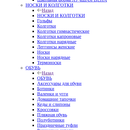
НОСКИ И КОЛГОТКИ
Назад
НОСКИ И КОЛГОТКИ
Гольфы
Колготки
Колготки гимнастические
Колготки капроновые
Колготки нарядные
Леггинсы женские
Носки
Носки нарядные
Термоноски
ОБУВЬ
Назад
ОБУВЬ
Аксессуары для обуви
Ботинки
Валенки и угги
Домашние тапочки
Кеды и слипоны
Кроссовки
Пляжная обувь
Полуботинки
Праздничные туфли