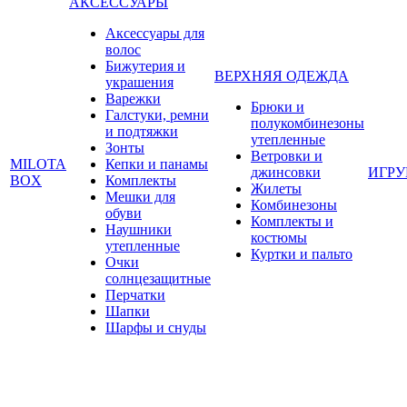
АКСЕССУАРЫ
Аксессуары для
волос
Бижутерия и
ВЕРХНЯЯ ОДЕЖДА
украшения
Варежки
Брюки и
Галстуки, ремни
полукомбинезоны
и подтяжки
утепленные
Зонты
Ветровки и
MILOTA
Кепки и панамы
джинсовки
ИГР
BOX
Комплекты
Жилеты
Мешки для
Комбинезоны
обуви
Комплекты и
Наушники
костюмы
утепленные
Куртки и пальто
Очки
солнцезащитные
Перчатки
Шапки
Шарфы и снуды