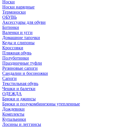
Носки
Носки нарядные
Термоноски
ОБУВЬ
Аксессуары для обуви
Ботинки
Валенки и угги
Домашние тапочки
Кеды и слипоны
Кроссовки
Пляжная обувь
Полуботинки
Праздничные туфли
Резиновые сапоги
Сандалии и босоножки
Сапоги
Текстильная обувь
Чешки и балетки
ОДЕЖДА
Брюки и джинсы
Брюки и полукомбинезоны утепленные
Дождевики
Комплекты
Купальники
Лосины и леггинсы