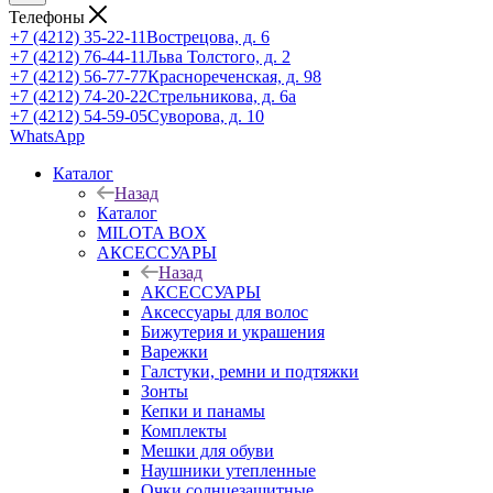
Телефоны
+7 (4212) 35-22-11
Вострецова, д. 6
+7 (4212) 76-44-11
Льва Толстого, д. 2
+7 (4212) 56-77-77
Краснореченская, д. 98
+7 (4212) 74-20-22
Стрельникова, д. 6а
+7 (4212) 54-59-05
Суворова, д. 10
WhatsApp
Каталог
Назад
Каталог
MILOTA BOX
АКСЕССУАРЫ
Назад
АКСЕССУАРЫ
Аксессуары для волос
Бижутерия и украшения
Варежки
Галстуки, ремни и подтяжки
Зонты
Кепки и панамы
Комплекты
Мешки для обуви
Наушники утепленные
Очки солнцезащитные