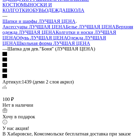
КОСТЮМЫ
НОСКИ И
КОЛГОТКИ
ОБУВЬ
ОДЕЖДА
ШКОЛА
—
Шапки и шарфы ЛУЧШАЯ ЦЕНА
Аксессуары ЛУЧШАЯ ЦЕНА
Белье ЛУЧШАЯ ЦЕНА
Верхняя
одежда ЛУЧШАЯ ЦЕНА
Колготки и носки ЛУЧШАЯ
ЦЕНА
Обувь ЛУЧШАЯ ЦЕНА
Одежда ЛУЧШАЯ
ЦЕНА
Школьная форма ЛУЧШАЯ ЦЕНА
—
Шапка для дев."Боня" (ЛУЧШАЯ ЦЕНА)
Артикул:
1439 (деми 2 слоя акрил)
100
₽
Нет в наличии
Хочу в подарок
У нас акция!
В Хабаровске, Комсомольске бесплатная доставка при заказе