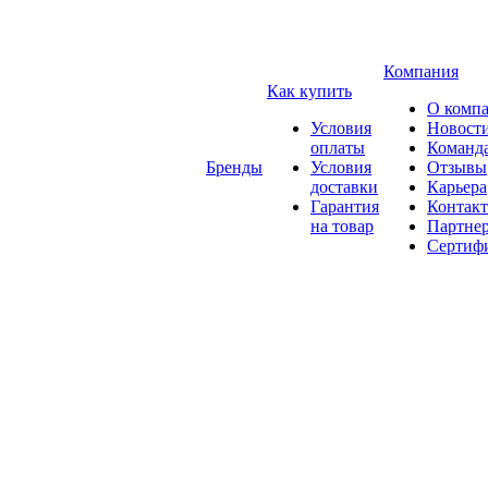
Компания
Как купить
О комп
Условия
Новост
оплаты
Команд
Бренды
Условия
Отзывы
доставки
Карьера
Гарантия
Контак
на товар
Партне
Сертиф