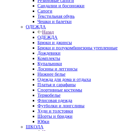
Резиновые сапоги
Сандалии и босоножки
Сапоги
Текстильная обувь
Чешки и балетки
ОДЕЖДА
Назад
ОДЕЖДА
Брюки и джинсы
Брюки и полукомбинезоны утепленные
Дождевики
Комплекты
Купальники
Лосины и леггинсы
Нижнее белье
Одежда для дома и отдыха
Платья и сарафаны
Спортивные костюмы
Термобелье
Флисовая одежда
Футболки и лонгсливы
Худи и толстовки
Шорты и бриджи
Юбки
ШКОЛА