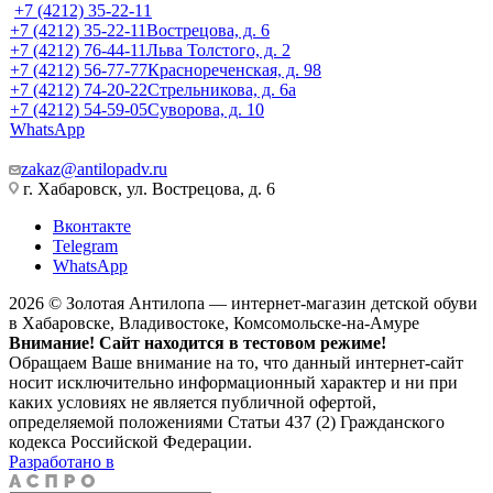
+7 (4212) 35-22-11
+7 (4212) 35-22-11
Вострецова, д. 6
+7 (4212) 76-44-11
Льва Толстого, д. 2
+7 (4212) 56-77-77
Краснореченская, д. 98
+7 (4212) 74-20-22
Стрельникова, д. 6а
+7 (4212) 54-59-05
Суворова, д. 10
WhatsApp
zakaz@antilopadv.ru
г. Хабаровск, ул. Вострецова, д. 6
Вконтакте
Telegram
WhatsApp
2026 © Золотая Антилопа — интернет-магазин детской обуви
в Хабаровске, Владивостоке, Комсомольске-на-Амуре
Внимание! Сайт находится в тестовом режиме!
Обращаем Ваше внимание на то, что данный интернет-сайт
носит исключительно информационный характер и ни при
каких условиях не является публичной офертой,
определяемой положениями Статьи 437 (2) Гражданского
кодекса Российской Федерации.
Разработано в