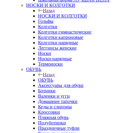
НОСКИ И КОЛГОТКИ
Назад
НОСКИ И КОЛГОТКИ
Гольфы
Колготки
Колготки гимнастические
Колготки капроновые
Колготки нарядные
Леггинсы женские
Носки
Носки нарядные
Термоноски
ОБУВЬ
Назад
ОБУВЬ
Аксессуары для обуви
Ботинки
Валенки и угги
Домашние тапочки
Кеды и слипоны
Кроссовки
Пляжная обувь
Полуботинки
Праздничные туфли