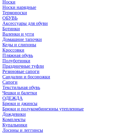
Носки
Носки нарядные
Термоноски
ОБУВЬ
Аксессуары для обуви
Ботинки
Валенки и угги
Домашние тапочки
Кеды и слипоны
Кроссовки
Пляжная обувь
Полуботинки
Праздничные туфли
Резиновые сапоги
Сандалии и босоножки
Сапоги
Текстильная обувь
Чешки и балетки
ОДЕЖДА
Брюки и джинсы
Брюки и полукомбинезоны утепленные
Дождевики
Комплекты
Купальники
Лосины и леггинсы