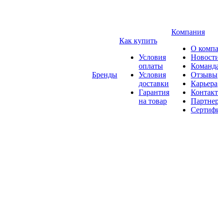
Компания
Как купить
О комп
Условия
Новост
оплаты
Команд
Бренды
Условия
Отзывы
доставки
Карьера
Гарантия
Контак
на товар
Партне
Сертиф