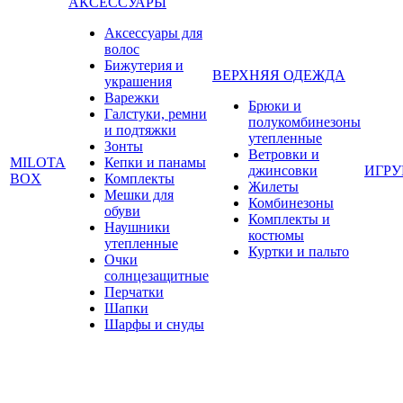
АКСЕССУАРЫ
Аксессуары для
волос
Бижутерия и
ВЕРХНЯЯ ОДЕЖДА
украшения
Варежки
Брюки и
Галстуки, ремни
полукомбинезоны
и подтяжки
утепленные
Зонты
Ветровки и
MILOTA
Кепки и панамы
джинсовки
ИГР
BOX
Комплекты
Жилеты
Мешки для
Комбинезоны
обуви
Комплекты и
Наушники
костюмы
утепленные
Куртки и пальто
Очки
солнцезащитные
Перчатки
Шапки
Шарфы и снуды