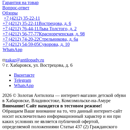
Гарантия на товар
Вопрос-ответ
Обзоры
+7 (4212) 35-22-11
+7 (4212) 35-22-11
Вострецова, д. 6
+7 (4212) 76-44-11
Льва Толстого, д. 2
+7 (4212) 56-77-77
Краснореченская, д. 98
+7 (4212) 74-20-22
Стрельникова, д. 6а
+7 (4212) 54-59-05
Суворова, д. 10
WhatsApp
zakaz@antilopadv.ru
г. Хабаровск, ул. Вострецова, д. 6
Вконтакте
Telegram
WhatsApp
2026 © Золотая Антилопа — интернет-магазин детской обуви
в Хабаровске, Владивостоке, Комсомольске-на-Амуре
Внимание! Сайт находится в тестовом режиме!
Обращаем Ваше внимание на то, что данный интернет-сайт
носит исключительно информационный характер и ни при
каких условиях не является публичной офертой,
определяемой положениями Статьи 437 (2) Гражданского