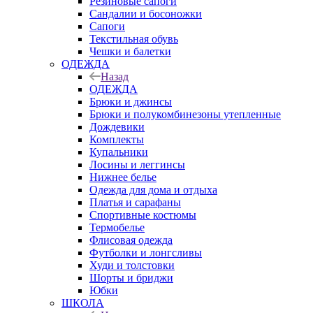
Резиновые сапоги
Сандалии и босоножки
Сапоги
Текстильная обувь
Чешки и балетки
ОДЕЖДА
Назад
ОДЕЖДА
Брюки и джинсы
Брюки и полукомбинезоны утепленные
Дождевики
Комплекты
Купальники
Лосины и леггинсы
Нижнее белье
Одежда для дома и отдыха
Платья и сарафаны
Спортивные костюмы
Термобелье
Флисовая одежда
Футболки и лонгсливы
Худи и толстовки
Шорты и бриджи
Юбки
ШКОЛА