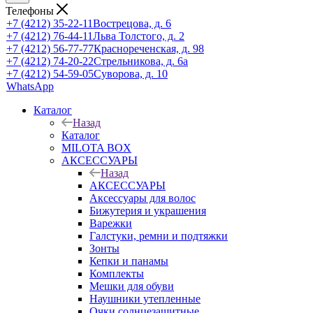
Телефоны
+7 (4212) 35-22-11
Вострецова, д. 6
+7 (4212) 76-44-11
Льва Толстого, д. 2
+7 (4212) 56-77-77
Краснореченская, д. 98
+7 (4212) 74-20-22
Стрельникова, д. 6а
+7 (4212) 54-59-05
Суворова, д. 10
WhatsApp
Каталог
Назад
Каталог
MILOTA BOX
АКСЕССУАРЫ
Назад
АКСЕССУАРЫ
Аксессуары для волос
Бижутерия и украшения
Варежки
Галстуки, ремни и подтяжки
Зонты
Кепки и панамы
Комплекты
Мешки для обуви
Наушники утепленные
Очки солнцезащитные