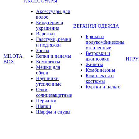
АКСЕССУАРЫ
Аксессуары для
волос
Бижутерия и
ВЕРХНЯЯ ОДЕЖДА
украшения
Варежки
Брюки и
Галстуки, ремни
полукомбинезоны
и подтяжки
утепленные
Зонты
Ветровки и
MILOTA
Кепки и панамы
джинсовки
ИГР
BOX
Комплекты
Жилеты
Мешки для
Комбинезоны
обуви
Комплекты и
Наушники
костюмы
утепленные
Куртки и пальто
Очки
солнцезащитные
Перчатки
Шапки
Шарфы и снуды