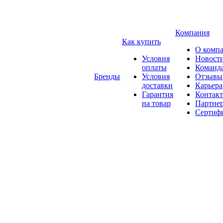
Компания
Как купить
О комп
Условия
Новост
оплаты
Команд
Бренды
Условия
Отзывы
доставки
Карьера
Гарантия
Контак
на товар
Партне
Сертиф