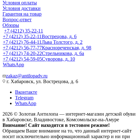
Условия оплаты
Условия доставки
Гарантия на товар
Вопрос-ответ
Обзоры
+7 (4212) 35-22-11
+7 (4212) 35-22-11
Вострецова, д. 6
+7 (4212) 76-44-11
Льва Толстого, д. 2
+7 (4212) 56-77-77
Краснореченская, д. 98
+7 (4212) 74-20-22
Стрельникова, д. 6а
+7 (4212) 54-59-05
Суворова, д. 10
WhatsApp
zakaz@antilopadv.ru
г. Хабаровск, ул. Вострецова, д. 6
Вконтакте
Telegram
WhatsApp
2026 © Золотая Антилопа — интернет-магазин детской обуви
в Хабаровске, Владивостоке, Комсомольске-на-Амуре
Внимание! Сайт находится в тестовом режиме!
Обращаем Ваше внимание на то, что данный интернет-сайт
носит исключительно информационный характер и ни при