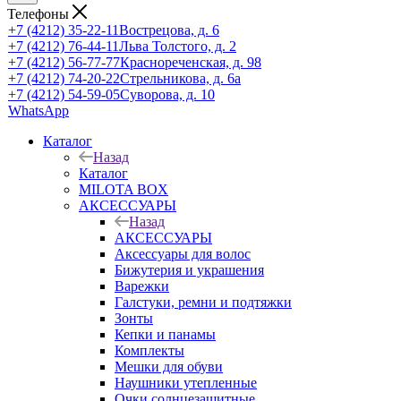
Телефоны
+7 (4212) 35-22-11
Вострецова, д. 6
+7 (4212) 76-44-11
Льва Толстого, д. 2
+7 (4212) 56-77-77
Краснореченская, д. 98
+7 (4212) 74-20-22
Стрельникова, д. 6а
+7 (4212) 54-59-05
Суворова, д. 10
WhatsApp
Каталог
Назад
Каталог
MILOTA BOX
АКСЕССУАРЫ
Назад
АКСЕССУАРЫ
Аксессуары для волос
Бижутерия и украшения
Варежки
Галстуки, ремни и подтяжки
Зонты
Кепки и панамы
Комплекты
Мешки для обуви
Наушники утепленные
Очки солнцезащитные