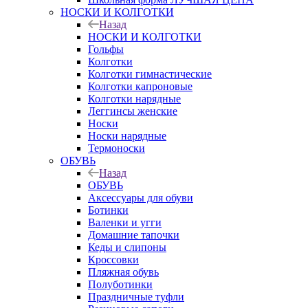
НОСКИ И КОЛГОТКИ
Назад
НОСКИ И КОЛГОТКИ
Гольфы
Колготки
Колготки гимнастические
Колготки капроновые
Колготки нарядные
Леггинсы женские
Носки
Носки нарядные
Термоноски
ОБУВЬ
Назад
ОБУВЬ
Аксессуары для обуви
Ботинки
Валенки и угги
Домашние тапочки
Кеды и слипоны
Кроссовки
Пляжная обувь
Полуботинки
Праздничные туфли