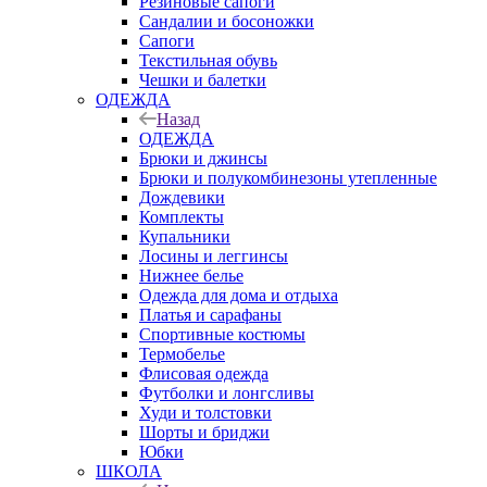
Резиновые сапоги
Сандалии и босоножки
Сапоги
Текстильная обувь
Чешки и балетки
ОДЕЖДА
Назад
ОДЕЖДА
Брюки и джинсы
Брюки и полукомбинезоны утепленные
Дождевики
Комплекты
Купальники
Лосины и леггинсы
Нижнее белье
Одежда для дома и отдыха
Платья и сарафаны
Спортивные костюмы
Термобелье
Флисовая одежда
Футболки и лонгсливы
Худи и толстовки
Шорты и бриджи
Юбки
ШКОЛА