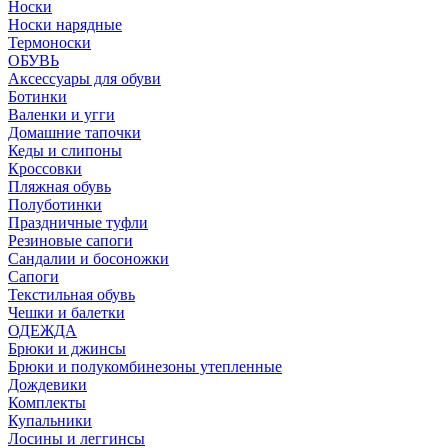
Носки
Носки нарядные
Термоноски
ОБУВЬ
Аксессуары для обуви
Ботинки
Валенки и угги
Домашние тапочки
Кеды и слипоны
Кроссовки
Пляжная обувь
Полуботинки
Праздничные туфли
Резиновые сапоги
Сандалии и босоножки
Сапоги
Текстильная обувь
Чешки и балетки
ОДЕЖДА
Брюки и джинсы
Брюки и полукомбинезоны утепленные
Дождевики
Комплекты
Купальники
Лосины и леггинсы