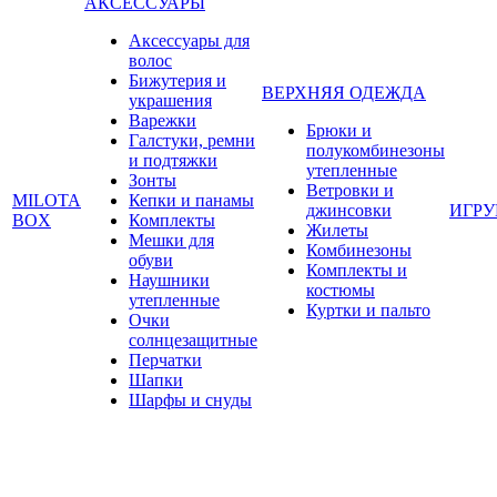
АКСЕССУАРЫ
Аксессуары для
волос
Бижутерия и
ВЕРХНЯЯ ОДЕЖДА
украшения
Варежки
Брюки и
Галстуки, ремни
полукомбинезоны
и подтяжки
утепленные
Зонты
Ветровки и
MILOTA
Кепки и панамы
джинсовки
ИГР
BOX
Комплекты
Жилеты
Мешки для
Комбинезоны
обуви
Комплекты и
Наушники
костюмы
утепленные
Куртки и пальто
Очки
солнцезащитные
Перчатки
Шапки
Шарфы и снуды