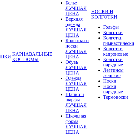
Белье
ЛУЧШАЯ
НОСКИ И
ЦЕНА
КОЛГОТКИ
Верхняя
одежда
Гольфы
ЛУЧШАЯ
Колготки
ЦЕНА
Колготки
Колготки и
гимнастическ
носки
Колготки
ЛУЧШАЯ
КАРНАВАЛЬНЫЕ
капроновые
УШКИ
ЦЕНА
КОСТЮМЫ
Колготки
Обувь
нарядные
ЛУЧШАЯ
Леггинсы
ЦЕНА
женские
Одежда
Носки
ЛУЧШАЯ
Носки
ЦЕНА
нарядные
Шапки и
Термоноски
шарфы
ЛУЧШАЯ
ЦЕНА
Школьная
форма
ЛУЧШАЯ
ЦЕНА