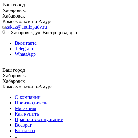
Ваш город
Хабаровск
Хабаровск
Комсомольск-на-Амуре
zakaz@antilopadv.ru
г. Хабаровск, ул. Вострецова, д. 6
Вконтакте
Telegram
WhatsApp
Ваш город
Хабаровск
Хабаровск
Комсомольск-на-Амуре
О компании
Производители
Магазины
Как купить
Правила эксплуатации
Возврат
Контакты
...