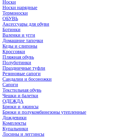
Носки
Носки нарядные
Термоноски
ОБУВЬ
Аксессуары для обуви
Ботинки
Валенки и угги
Домашние тапочки
Кеды и слипоны
Кроссовки
Пляжная обувь
Полуботинки
Праздничные туфли
Резиновые сапоги
Сандалии и босоножки
Сапоги
Текстильная обувь
Чешки и балетки
ОДЕЖДА
Брюки и джинсы
Брюки и полукомбинезоны утепленные
Дождевики
Комплекты
Купальники
Лосины и леггинсы