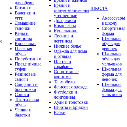
Брюки и джинсы
для обуви
Брюки и
Ботинки
ШКОЛА
полукомбинезоны
Валенки и
утепленные
угги
Аксессуары
Дождевики
Домашние
в школу
Комплекты
тапочки
Спортивная
Купальники
Кеды и
форма
Лосины и
слипоны
Школьная
ие
леггинсы
Кроссовки
обувь для
Нижнее белье
Пляжная
девочек
Одежда для дома
обувь
Школьная
и отдыха
Полуботинки
обувь для
Платья и
Праздничные
мальчиков
сарафаны
туфли
Школьная
Спортивные
Резиновые
форма для
костюмы
сапоги
девочек
Термобелье
Сандалии и
Школьная
Флисовая одежда
босоножки
форма для
Футболки и
Сапоги
мальчиков
лонгсливы
Текстильная
Худи и толстовки
обувь
Шорты и бриджи
Чешки и
Юбки
балетки