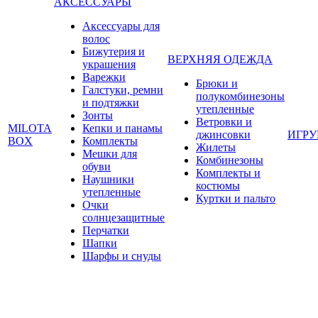
АКСЕССУАРЫ
Аксессуары для
волос
Бижутерия и
ВЕРХНЯЯ ОДЕЖДА
украшения
Варежки
Брюки и
Галстуки, ремни
полукомбинезоны
и подтяжки
утепленные
Зонты
Ветровки и
MILOTA
Кепки и панамы
джинсовки
ИГР
BOX
Комплекты
Жилеты
Мешки для
Комбинезоны
обуви
Комплекты и
Наушники
костюмы
утепленные
Куртки и пальто
Очки
солнцезащитные
Перчатки
Шапки
Шарфы и снуды