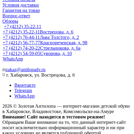
Условия доставки
Гарантия на товар
Вопрос-ответ
Обзоры
+7 (4212) 35-22-11
+7 (4212) 35-22-11
Вострецова, д. 6
+7 (4212) 76-44-11
Льва Толстого, д. 2
+7 (4212) 56-77-77
Краснореченская, д. 98
+7 (4212) 74-20-22
Стрельникова, д. 6а
+7 (4212) 54-59-05
Суворова, д. 10
WhatsApp
zakaz@antilopadv.ru
г. Хабаровск, ул. Вострецова, д. 6
Вконтакте
Telegram
WhatsApp
2026 © Золотая Антилопа — интернет-магазин детской обуви
в Хабаровске, Владивостоке, Комсомольске-на-Амуре
Внимание! Сайт находится в тестовом режиме!
Обращаем Ваше внимание на то, что данный интернет-сайт
носит исключительно информационный характер и ни при
каких условиях не является публичной офертой,