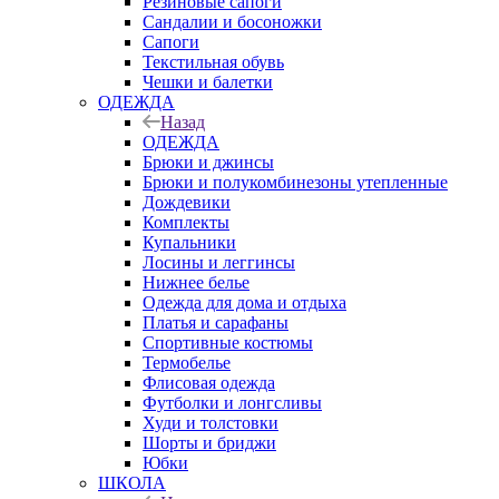
Резиновые сапоги
Сандалии и босоножки
Сапоги
Текстильная обувь
Чешки и балетки
ОДЕЖДА
Назад
ОДЕЖДА
Брюки и джинсы
Брюки и полукомбинезоны утепленные
Дождевики
Комплекты
Купальники
Лосины и леггинсы
Нижнее белье
Одежда для дома и отдыха
Платья и сарафаны
Спортивные костюмы
Термобелье
Флисовая одежда
Футболки и лонгсливы
Худи и толстовки
Шорты и бриджи
Юбки
ШКОЛА