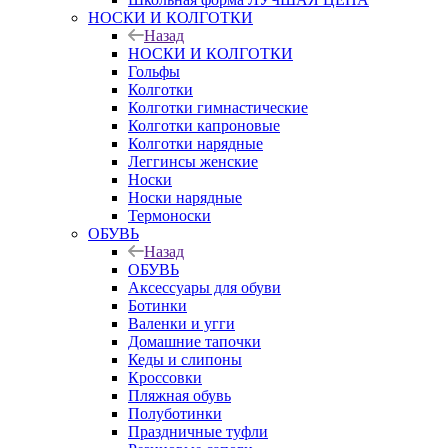
НОСКИ И КОЛГОТКИ
Назад
НОСКИ И КОЛГОТКИ
Гольфы
Колготки
Колготки гимнастические
Колготки капроновые
Колготки нарядные
Леггинсы женские
Носки
Носки нарядные
Термоноски
ОБУВЬ
Назад
ОБУВЬ
Аксессуары для обуви
Ботинки
Валенки и угги
Домашние тапочки
Кеды и слипоны
Кроссовки
Пляжная обувь
Полуботинки
Праздничные туфли