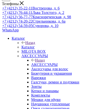
Телефоны
+7 (4212) 35-22-11
Вострецова, д. 6
+7 (4212) 76-44-11
Льва Толстого, д. 2
+7 (4212) 56-77-77
Краснореченская, д. 98
+7 (4212) 74-20-22
Стрельникова, д. 6а
+7 (4212) 54-59-05
Суворова, д. 10
WhatsApp
Каталог
Назад
Каталог
MILOTA BOX
АКСЕССУАРЫ
Назад
АКСЕССУАРЫ
Аксессуары для волос
Бижутерия и украшения
Варежки
Галстуки, ремни и подтяжки
Зонты
Кепки и панамы
Комплекты
Мешки для обуви
Наушники утепленные
Очки солнцезащитные