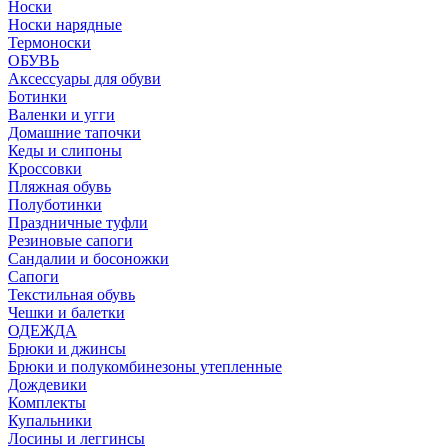
Носки
Носки нарядные
Термоноски
ОБУВЬ
Аксессуары для обуви
Ботинки
Валенки и угги
Домашние тапочки
Кеды и слипоны
Кроссовки
Пляжная обувь
Полуботинки
Праздничные туфли
Резиновые сапоги
Сандалии и босоножки
Сапоги
Текстильная обувь
Чешки и балетки
ОДЕЖДА
Брюки и джинсы
Брюки и полукомбинезоны утепленные
Дождевики
Комплекты
Купальники
Лосины и леггинсы