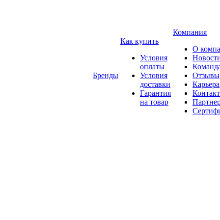
Компания
Как купить
О комп
Условия
Новост
оплаты
Команд
Бренды
Условия
Отзывы
доставки
Карьера
Гарантия
Контак
на товар
Партне
Сертиф