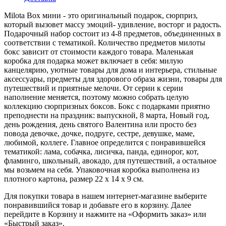
Milota Box мини - это оригинальный подарок, сюрприз,
который вызовет массу эмоций- удивление, восторг и радость.
Подарочный набор состоит из 4-8 предметов, объединенных в
соответствии с тематикой. Количество предметов милоты
бокс зависит от стоимости каждого товара. Маленькая
коробка для подарка может включает в себя: милую
канцелярию, уютные товары для дома и интерьера, стильные
аксессуары, предметы для здорового образа жизни, товары для
путешествий и приятные мелочи. От серии к серии
наполнение меняется, поэтому можно собрать целую
коллекцию сюрпризных боксов. Бокс с подарками приятно
преподнести на праздник: выпускной, 8 марта, Новый год,
день рождения, день святого Валентина или просто без
повода девочке, дочке, подруге, сестре, девушке, маме,
любимой, коллеге. Главное определится с понравившейся
тематикой: лама, собачка, лисичка, панда, единорог, кот,
фламинго, школьный, авокадо, для путешествий, а остальное
мы возьмем на себя. Упаковочная коробка выполнена из
плотного картона, размер 22 х 14 х 9 см.
Для покупки товара в нашем интернет-магазине выберите
понравившийся товар и добавьте его в корзину. Далее
перейдите в Корзину и нажмите на «Оформить заказ» или
«Быстрый заказ».