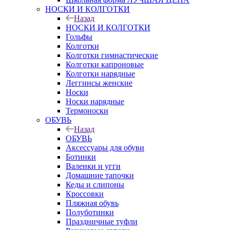
НОСКИ И КОЛГОТКИ
Назад
НОСКИ И КОЛГОТКИ
Гольфы
Колготки
Колготки гимнастические
Колготки капроновые
Колготки нарядные
Леггинсы женские
Носки
Носки нарядные
Термоноски
ОБУВЬ
Назад
ОБУВЬ
Аксессуары для обуви
Ботинки
Валенки и угги
Домашние тапочки
Кеды и слипоны
Кроссовки
Пляжная обувь
Полуботинки
Праздничные туфли