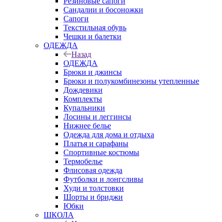
Резиновые сапоги
Сандалии и босоножки
Сапоги
Текстильная обувь
Чешки и балетки
ОДЕЖДА
Назад
ОДЕЖДА
Брюки и джинсы
Брюки и полукомбинезоны утепленные
Дождевики
Комплекты
Купальники
Лосины и леггинсы
Нижнее белье
Одежда для дома и отдыха
Платья и сарафаны
Спортивные костюмы
Термобелье
Флисовая одежда
Футболки и лонгсливы
Худи и толстовки
Шорты и бриджи
Юбки
ШКОЛА