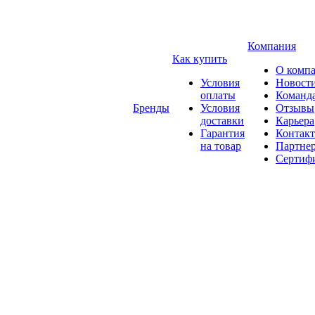
Компания
Как купить
О комп
Условия
Новост
оплаты
Команд
Бренды
Условия
Отзывы
доставки
Карьера
Гарантия
Контак
на товар
Партне
Сертиф