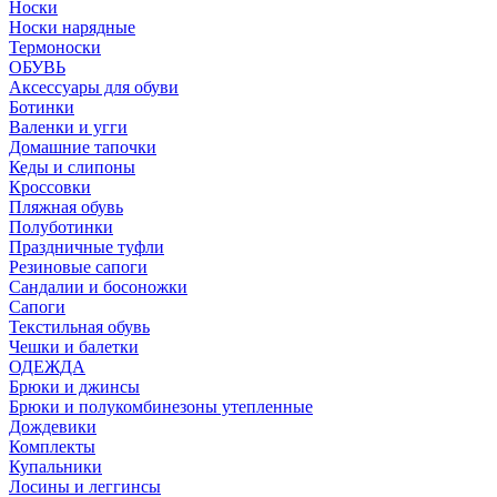
Носки
Носки нарядные
Термоноски
ОБУВЬ
Аксессуары для обуви
Ботинки
Валенки и угги
Домашние тапочки
Кеды и слипоны
Кроссовки
Пляжная обувь
Полуботинки
Праздничные туфли
Резиновые сапоги
Сандалии и босоножки
Сапоги
Текстильная обувь
Чешки и балетки
ОДЕЖДА
Брюки и джинсы
Брюки и полукомбинезоны утепленные
Дождевики
Комплекты
Купальники
Лосины и леггинсы