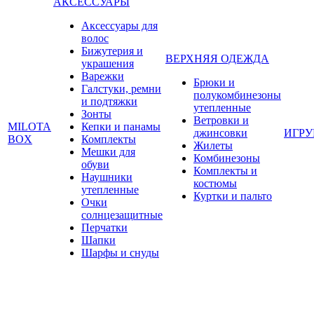
АКСЕССУАРЫ
Аксессуары для
волос
Бижутерия и
ВЕРХНЯЯ ОДЕЖДА
украшения
Варежки
Брюки и
Галстуки, ремни
полукомбинезоны
и подтяжки
утепленные
Зонты
Ветровки и
MILOTA
Кепки и панамы
джинсовки
ИГР
BOX
Комплекты
Жилеты
Мешки для
Комбинезоны
обуви
Комплекты и
Наушники
костюмы
утепленные
Куртки и пальто
Очки
солнцезащитные
Перчатки
Шапки
Шарфы и снуды