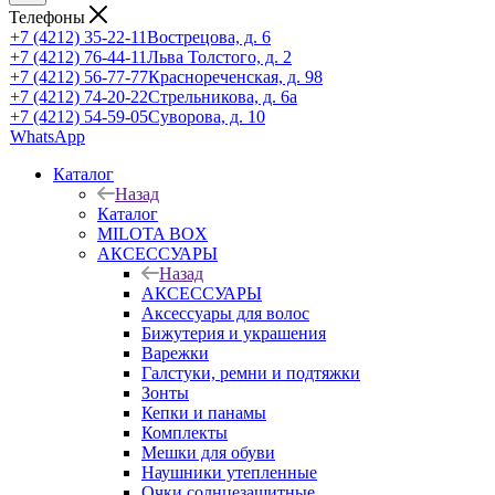
Телефоны
+7 (4212) 35-22-11
Вострецова, д. 6
+7 (4212) 76-44-11
Льва Толстого, д. 2
+7 (4212) 56-77-77
Краснореченская, д. 98
+7 (4212) 74-20-22
Стрельникова, д. 6а
+7 (4212) 54-59-05
Суворова, д. 10
WhatsApp
Каталог
Назад
Каталог
MILOTA BOX
АКСЕССУАРЫ
Назад
АКСЕССУАРЫ
Аксессуары для волос
Бижутерия и украшения
Варежки
Галстуки, ремни и подтяжки
Зонты
Кепки и панамы
Комплекты
Мешки для обуви
Наушники утепленные
Очки солнцезащитные