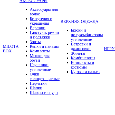
АКСЕССУАРЫ
Аксессуары для
волос
Бижутерия и
ВЕРХНЯЯ ОДЕЖДА
украшения
Варежки
Брюки и
Галстуки, ремни
полукомбинезоны
и подтяжки
утепленные
Зонты
Ветровки и
MILOTA
Кепки и панамы
джинсовки
ИГР
BOX
Комплекты
Жилеты
Мешки для
Комбинезоны
обуви
Комплекты и
Наушники
костюмы
утепленные
Куртки и пальто
Очки
солнцезащитные
Перчатки
Шапки
Шарфы и снуды