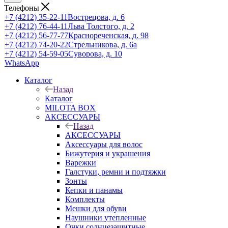
Телефоны
+7 (4212) 35-22-11
Вострецова, д. 6
+7 (4212) 76-44-11
Льва Толстого, д. 2
+7 (4212) 56-77-77
Краснореченская, д. 98
+7 (4212) 74-20-22
Стрельникова, д. 6а
+7 (4212) 54-59-05
Суворова, д. 10
WhatsApp
Каталог
Назад
Каталог
MILOTA BOX
АКСЕССУАРЫ
Назад
АКСЕССУАРЫ
Аксессуары для волос
Бижутерия и украшения
Варежки
Галстуки, ремни и подтяжки
Зонты
Кепки и панамы
Комплекты
Мешки для обуви
Наушники утепленные
Очки солнцезащитные