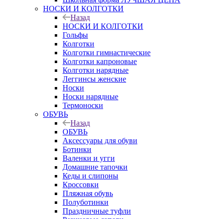
НОСКИ И КОЛГОТКИ
Назад
НОСКИ И КОЛГОТКИ
Гольфы
Колготки
Колготки гимнастические
Колготки капроновые
Колготки нарядные
Леггинсы женские
Носки
Носки нарядные
Термоноски
ОБУВЬ
Назад
ОБУВЬ
Аксессуары для обуви
Ботинки
Валенки и угги
Домашние тапочки
Кеды и слипоны
Кроссовки
Пляжная обувь
Полуботинки
Праздничные туфли