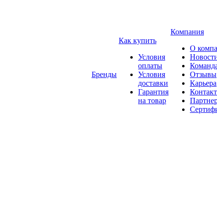
Компания
Как купить
О комп
Условия
Новост
оплаты
Команд
Бренды
Условия
Отзывы
доставки
Карьера
Гарантия
Контак
на товар
Партне
Сертиф