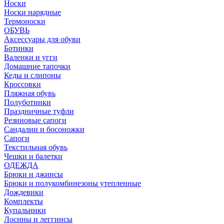
Носки
Носки нарядные
Термоноски
ОБУВЬ
Аксессуары для обуви
Ботинки
Валенки и угги
Домашние тапочки
Кеды и слипоны
Кроссовки
Пляжная обувь
Полуботинки
Праздничные туфли
Резиновые сапоги
Сандалии и босоножки
Сапоги
Текстильная обувь
Чешки и балетки
ОДЕЖДА
Брюки и джинсы
Брюки и полукомбинезоны утепленные
Дождевики
Комплекты
Купальники
Лосины и леггинсы