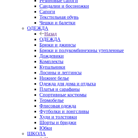
Резиновые сапоги
Сандалии и босоножки
Сапоги
Текстильная обувь
Чешки и балетки
ОДЕЖДА
Назад
ОДЕЖДА
Брюки и джинсы
Брюки и полукомбинезоны утепленные
Дождевики
Комплекты
Купальники
Лосины и леггинсы
Нижнее белье
Одежда для дома и отдыха
Платья и сарафаны
Спортивные костюмы
Термобелье
Флисовая одежда
Футболки и лонгсливы
Худи и толстовки
Шорты и бриджи
Юбки
ШКОЛА