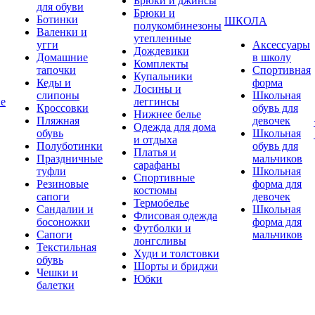
Брюки и джинсы
для обуви
Брюки и
Ботинки
ШКОЛА
полукомбинезоны
Валенки и
утепленные
угги
Аксессуары
Дождевики
Домашние
в школу
Комплекты
тапочки
Спортивная
Купальники
Кеды и
форма
Лосины и
слипоны
Школьная
ие
леггинсы
Кроссовки
обувь для
Нижнее белье
Пляжная
девочек
Одежда для дома
обувь
Школьная
и отдыха
Полуботинки
обувь для
Платья и
Праздничные
мальчиков
сарафаны
туфли
Школьная
Спортивные
Резиновые
форма для
костюмы
сапоги
девочек
Термобелье
Сандалии и
Школьная
Флисовая одежда
босоножки
форма для
Футболки и
Сапоги
мальчиков
лонгсливы
Текстильная
Худи и толстовки
обувь
Шорты и бриджи
Чешки и
Юбки
балетки