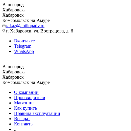
Ваш город
Хабаровск
Хабаровск
Комсомольск-на-Амуре
zakaz@antilopadv.ru
г. Хабаровск, ул. Вострецова, д. 6
Вконтакте
Telegram
WhatsApp
Ваш город
Хабаровск
Хабаровск
Комсомольск-на-Амуре
О компании
Производители
Магазины
Как купить
Правила эксплуатации
Возврат
Контакты
...