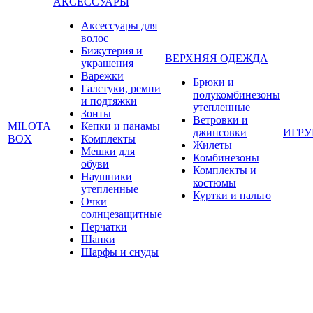
АКСЕССУАРЫ
Аксессуары для
волос
Бижутерия и
ВЕРХНЯЯ ОДЕЖДА
украшения
Варежки
Брюки и
Галстуки, ремни
полукомбинезоны
и подтяжки
утепленные
Зонты
Ветровки и
MILOTA
Кепки и панамы
джинсовки
ИГР
BOX
Комплекты
Жилеты
Мешки для
Комбинезоны
обуви
Комплекты и
Наушники
костюмы
утепленные
Куртки и пальто
Очки
солнцезащитные
Перчатки
Шапки
Шарфы и снуды