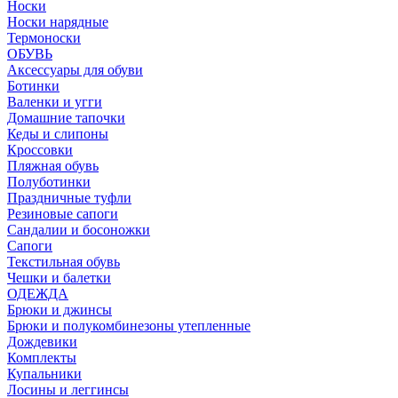
Носки
Носки нарядные
Термоноски
ОБУВЬ
Аксессуары для обуви
Ботинки
Валенки и угги
Домашние тапочки
Кеды и слипоны
Кроссовки
Пляжная обувь
Полуботинки
Праздничные туфли
Резиновые сапоги
Сандалии и босоножки
Сапоги
Текстильная обувь
Чешки и балетки
ОДЕЖДА
Брюки и джинсы
Брюки и полукомбинезоны утепленные
Дождевики
Комплекты
Купальники
Лосины и леггинсы