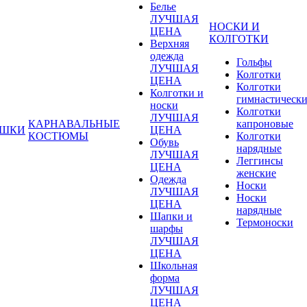
Белье
ЛУЧШАЯ
НОСКИ И
ЦЕНА
КОЛГОТКИ
Верхняя
одежда
Гольфы
ЛУЧШАЯ
Колготки
ЦЕНА
Колготки
Колготки и
гимнастическ
носки
Колготки
ЛУЧШАЯ
КАРНАВАЛЬНЫЕ
капроновые
УШКИ
ЦЕНА
КОСТЮМЫ
Колготки
Обувь
нарядные
ЛУЧШАЯ
Леггинсы
ЦЕНА
женские
Одежда
Носки
ЛУЧШАЯ
Носки
ЦЕНА
нарядные
Шапки и
Термоноски
шарфы
ЛУЧШАЯ
ЦЕНА
Школьная
форма
ЛУЧШАЯ
ЦЕНА