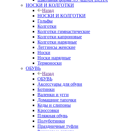
НОСКИ И КОЛГОТКИ
Назад
НОСКИ И КОЛГОТКИ
Гольфы
Колготки
Колготки гимнастические
Колготки капроновые
Колготки нарядные
Леггинсы женские
Носки
Носки нарядные
Термоноски
ОБУВЬ
Назад
ОБУВЬ
Аксессуары для обуви
Ботинки
Валенки и угги
Домашние тапочки
Кеды и слипоны
Кроссовки
Пляжная обувь
Полуботинки
Праздничные туфли