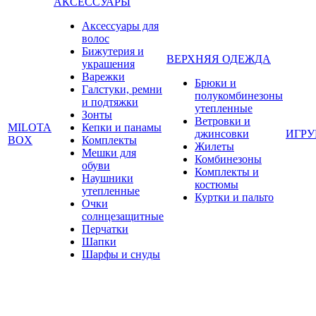
АКСЕССУАРЫ
Аксессуары для
волос
Бижутерия и
ВЕРХНЯЯ ОДЕЖДА
украшения
Варежки
Брюки и
Галстуки, ремни
полукомбинезоны
и подтяжки
утепленные
Зонты
Ветровки и
MILOTA
Кепки и панамы
джинсовки
ИГР
BOX
Комплекты
Жилеты
Мешки для
Комбинезоны
обуви
Комплекты и
Наушники
костюмы
утепленные
Куртки и пальто
Очки
солнцезащитные
Перчатки
Шапки
Шарфы и снуды