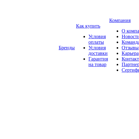
Компания
Как купить
О комп
Условия
Новост
оплаты
Команд
Бренды
Условия
Отзывы
доставки
Карьера
Гарантия
Контак
на товар
Партне
Сертиф