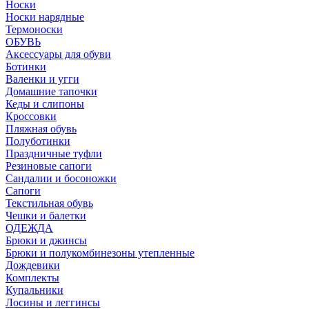
Носки
Носки нарядные
Термоноски
ОБУВЬ
Аксессуары для обуви
Ботинки
Валенки и угги
Домашние тапочки
Кеды и слипоны
Кроссовки
Пляжная обувь
Полуботинки
Праздничные туфли
Резиновые сапоги
Сандалии и босоножки
Сапоги
Текстильная обувь
Чешки и балетки
ОДЕЖДА
Брюки и джинсы
Брюки и полукомбинезоны утепленные
Дождевики
Комплекты
Купальники
Лосины и леггинсы