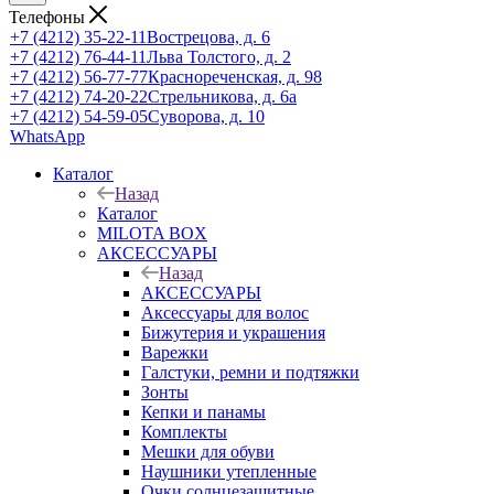
Телефоны
+7 (4212) 35-22-11
Вострецова, д. 6
+7 (4212) 76-44-11
Льва Толстого, д. 2
+7 (4212) 56-77-77
Краснореченская, д. 98
+7 (4212) 74-20-22
Стрельникова, д. 6а
+7 (4212) 54-59-05
Суворова, д. 10
WhatsApp
Каталог
Назад
Каталог
MILOTA BOX
АКСЕССУАРЫ
Назад
АКСЕССУАРЫ
Аксессуары для волос
Бижутерия и украшения
Варежки
Галстуки, ремни и подтяжки
Зонты
Кепки и панамы
Комплекты
Мешки для обуви
Наушники утепленные
Очки солнцезащитные