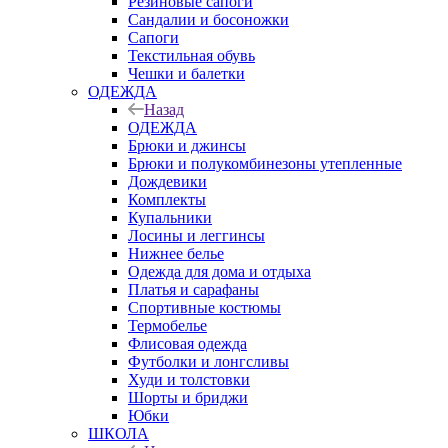
Резиновые сапоги
Сандалии и босоножки
Сапоги
Текстильная обувь
Чешки и балетки
ОДЕЖДА
Назад
ОДЕЖДА
Брюки и джинсы
Брюки и полукомбинезоны утепленные
Дождевики
Комплекты
Купальники
Лосины и леггинсы
Нижнее белье
Одежда для дома и отдыха
Платья и сарафаны
Спортивные костюмы
Термобелье
Флисовая одежда
Футболки и лонгсливы
Худи и толстовки
Шорты и бриджи
Юбки
ШКОЛА