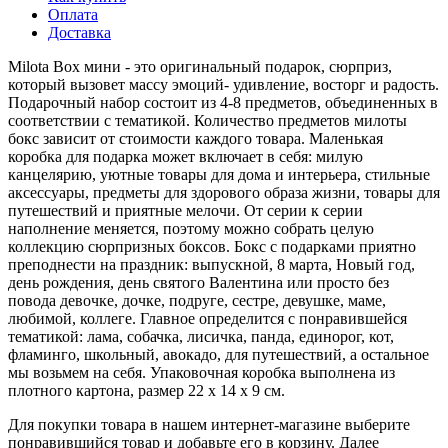
Оплата
Доставка
Milota Box мини - это оригинальный подарок, сюрприз,
который вызовет массу эмоций- удивление, восторг и радость.
Подарочный набор состоит из 4-8 предметов, объединенных в
соответствии с тематикой. Количество предметов милоты
бокс зависит от стоимости каждого товара. Маленькая
коробка для подарка может включает в себя: милую
канцелярию, уютные товары для дома и интерьера, стильные
аксессуары, предметы для здорового образа жизни, товары для
путешествий и приятные мелочи. От серии к серии
наполнение меняется, поэтому можно собрать целую
коллекцию сюрпризных боксов. Бокс с подарками приятно
преподнести на праздник: выпускной, 8 марта, Новый год,
день рождения, день святого Валентина или просто без
повода девочке, дочке, подруге, сестре, девушке, маме,
любимой, коллеге. Главное определится с понравившейся
тематикой: лама, собачка, лисичка, панда, единорог, кот,
фламинго, школьный, авокадо, для путешествий, а остальное
мы возьмем на себя. Упаковочная коробка выполнена из
плотного картона, размер 22 х 14 х 9 см.
Для покупки товара в нашем интернет-магазине выберите
понравившийся товар и добавьте его в корзину. Далее