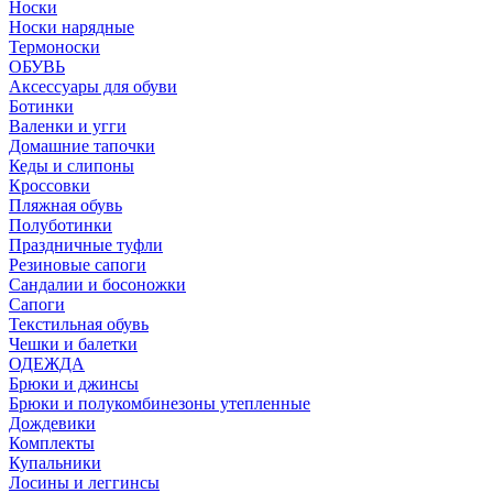
Носки
Носки нарядные
Термоноски
ОБУВЬ
Аксессуары для обуви
Ботинки
Валенки и угги
Домашние тапочки
Кеды и слипоны
Кроссовки
Пляжная обувь
Полуботинки
Праздничные туфли
Резиновые сапоги
Сандалии и босоножки
Сапоги
Текстильная обувь
Чешки и балетки
ОДЕЖДА
Брюки и джинсы
Брюки и полукомбинезоны утепленные
Дождевики
Комплекты
Купальники
Лосины и леггинсы