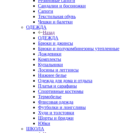
Резиновые сапоги
Сандалии и босоножки
Сапоги
Текстильная обувь
Чешки и балетки
ОДЕЖДА
Назад
ОДЕЖДА
Брюки и джинсы
Брюки и полукомбинезоны утепленные
Дождевики
Комплекты
Купальники
Лосины и леггинсы
Нижнее белье
Одежда для дома и отдыха
Платья и сарафаны
Спортивные костюмы
Термобелье
Флисовая одежда
Футболки и лонгсливы
Худи и толстовки
Шорты и бриджи
Юбки
ШКОЛА