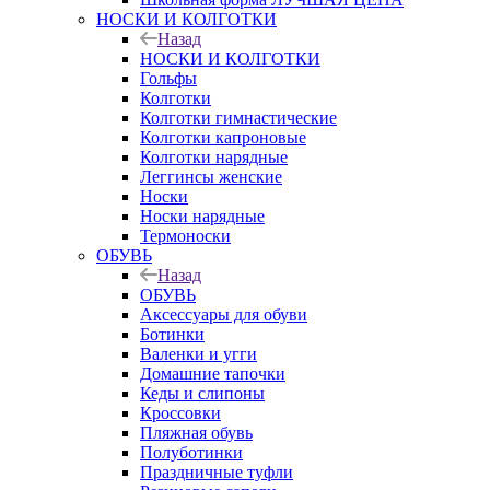
НОСКИ И КОЛГОТКИ
Назад
НОСКИ И КОЛГОТКИ
Гольфы
Колготки
Колготки гимнастические
Колготки капроновые
Колготки нарядные
Леггинсы женские
Носки
Носки нарядные
Термоноски
ОБУВЬ
Назад
ОБУВЬ
Аксессуары для обуви
Ботинки
Валенки и угги
Домашние тапочки
Кеды и слипоны
Кроссовки
Пляжная обувь
Полуботинки
Праздничные туфли