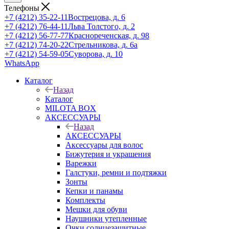
Телефоны
+7 (4212) 35-22-11
Вострецова, д. 6
+7 (4212) 76-44-11
Льва Толстого, д. 2
+7 (4212) 56-77-77
Краснореченская, д. 98
+7 (4212) 74-20-22
Стрельникова, д. 6а
+7 (4212) 54-59-05
Суворова, д. 10
WhatsApp
Каталог
Назад
Каталог
MILOTA BOX
АКСЕССУАРЫ
Назад
АКСЕССУАРЫ
Аксессуары для волос
Бижутерия и украшения
Варежки
Галстуки, ремни и подтяжки
Зонты
Кепки и панамы
Комплекты
Мешки для обуви
Наушники утепленные
Очки солнцезащитные