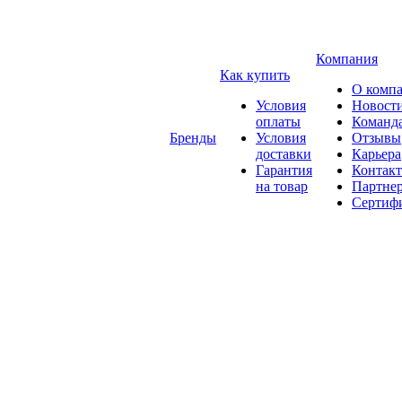
Компания
Как купить
О комп
Условия
Новост
оплаты
Команд
Бренды
Условия
Отзывы
доставки
Карьера
Гарантия
Контак
на товар
Партне
Сертиф