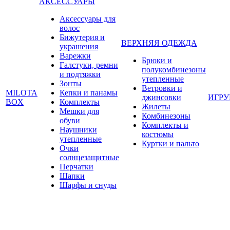
АКСЕССУАРЫ
Аксессуары для
волос
Бижутерия и
ВЕРХНЯЯ ОДЕЖДА
украшения
Варежки
Брюки и
Галстуки, ремни
полукомбинезоны
и подтяжки
утепленные
Зонты
Ветровки и
MILOTA
Кепки и панамы
джинсовки
ИГР
BOX
Комплекты
Жилеты
Мешки для
Комбинезоны
обуви
Комплекты и
Наушники
костюмы
утепленные
Куртки и пальто
Очки
солнцезащитные
Перчатки
Шапки
Шарфы и снуды