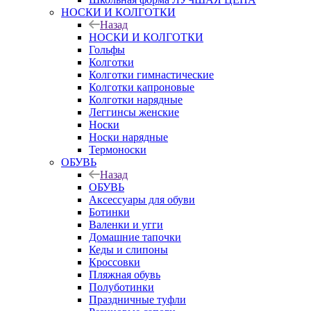
НОСКИ И КОЛГОТКИ
Назад
НОСКИ И КОЛГОТКИ
Гольфы
Колготки
Колготки гимнастические
Колготки капроновые
Колготки нарядные
Леггинсы женские
Носки
Носки нарядные
Термоноски
ОБУВЬ
Назад
ОБУВЬ
Аксессуары для обуви
Ботинки
Валенки и угги
Домашние тапочки
Кеды и слипоны
Кроссовки
Пляжная обувь
Полуботинки
Праздничные туфли