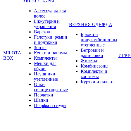
АКСЕССУАРЫ
Аксессуары для
волос
Бижутерия и
ВЕРХНЯЯ ОДЕЖДА
украшения
Варежки
Брюки и
Галстуки, ремни
полукомбинезоны
и подтяжки
утепленные
Зонты
Ветровки и
MILOTA
Кепки и панамы
джинсовки
ИГР
BOX
Комплекты
Жилеты
Мешки для
Комбинезоны
обуви
Комплекты и
Наушники
костюмы
утепленные
Куртки и пальто
Очки
солнцезащитные
Перчатки
Шапки
Шарфы и снуды