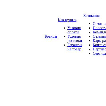
Компания
Как купить
О комп
Условия
Новост
оплаты
Команд
Бренды
Условия
Отзывы
доставки
Карьера
Гарантия
Контак
на товар
Партне
Сертиф