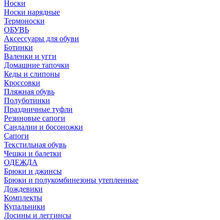
Носки
Носки нарядные
Термоноски
ОБУВЬ
Аксессуары для обуви
Ботинки
Валенки и угги
Домашние тапочки
Кеды и слипоны
Кроссовки
Пляжная обувь
Полуботинки
Праздничные туфли
Резиновые сапоги
Сандалии и босоножки
Сапоги
Текстильная обувь
Чешки и балетки
ОДЕЖДА
Брюки и джинсы
Брюки и полукомбинезоны утепленные
Дождевики
Комплекты
Купальники
Лосины и леггинсы