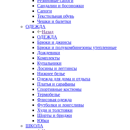
Резиновые сапоги
Сандалии и босоножки
Сапоги
Текстильная обувь
Чешки и балетки
ОДЕЖДА
Назад
ОДЕЖДА
Брюки и джинсы
Брюки и полукомбинезоны утепленные
Дождевики
Комплекты
Купальники
Лосины и леггинсы
Нижнее белье
Одежда для дома и отдыха
Платья и сарафаны
Спортивные костюмы
Термобелье
Флисовая одежда
Футболки и лонгсливы
Худи и толстовки
Шорты и бриджи
Юбки
ШКОЛА