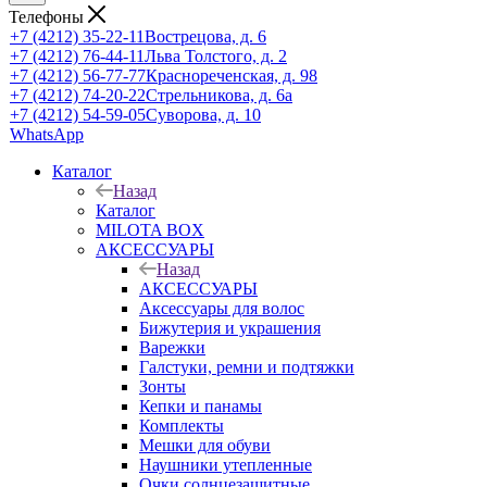
Телефоны
+7 (4212) 35-22-11
Вострецова, д. 6
+7 (4212) 76-44-11
Льва Толстого, д. 2
+7 (4212) 56-77-77
Краснореченская, д. 98
+7 (4212) 74-20-22
Стрельникова, д. 6а
+7 (4212) 54-59-05
Суворова, д. 10
WhatsApp
Каталог
Назад
Каталог
MILOTA BOX
АКСЕССУАРЫ
Назад
АКСЕССУАРЫ
Аксессуары для волос
Бижутерия и украшения
Варежки
Галстуки, ремни и подтяжки
Зонты
Кепки и панамы
Комплекты
Мешки для обуви
Наушники утепленные
Очки солнцезащитные