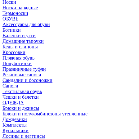
Носки
Носки нарядные
Термоноски
ОБУВЬ
Аксессуары для обуви
Ботинки
Валенки и угги
Домашние тапочки
Кеды и слипоны
Кроссовки
Пляжная обувь
Полуботинки
Праздничные туфли
Резиновые сапоги
Сандалии и босоножки
Сапоги
Текстильная обувь
Чешки и балетки
ОДЕЖДА
Брюки и джинсы
Брюки и полукомбинезоны утепленные
Дождевики
Комплекты
Купальники
Лосины и леггинсы