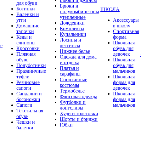
Брюки и джинсы
для обуви
Брюки и
Ботинки
ШКОЛА
полукомбинезоны
Валенки и
утепленные
угги
Аксессуары
Дождевики
Домашние
в школу
Комплекты
тапочки
Спортивная
Купальники
Кеды и
форма
Лосины и
слипоны
Школьная
ие
леггинсы
Кроссовки
обувь для
Нижнее белье
Пляжная
девочек
Одежда для дома
обувь
Школьная
и отдыха
Полуботинки
обувь для
Платья и
Праздничные
мальчиков
сарафаны
туфли
Школьная
Спортивные
Резиновые
форма для
костюмы
сапоги
девочек
Термобелье
Сандалии и
Школьная
Флисовая одежда
босоножки
форма для
Футболки и
Сапоги
мальчиков
лонгсливы
Текстильная
Худи и толстовки
обувь
Шорты и бриджи
Чешки и
Юбки
балетки