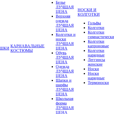
Белье
ЛУЧШАЯ
НОСКИ И
ЦЕНА
КОЛГОТКИ
Верхняя
одежда
Гольфы
ЛУЧШАЯ
Колготки
ЦЕНА
Колготки
Колготки и
гимнастическ
носки
Колготки
ЛУЧШАЯ
КАРНАВАЛЬНЫЕ
капроновые
УШКИ
ЦЕНА
КОСТЮМЫ
Колготки
Обувь
нарядные
ЛУЧШАЯ
Леггинсы
ЦЕНА
женские
Одежда
Носки
ЛУЧШАЯ
Носки
ЦЕНА
нарядные
Шапки и
Термоноски
шарфы
ЛУЧШАЯ
ЦЕНА
Школьная
форма
ЛУЧШАЯ
ЦЕНА