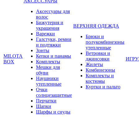
АКСЕССУАРЫ
Аксессуары для
волос
Бижутерия и
ВЕРХНЯЯ ОДЕЖДА
украшения
Варежки
Брюки и
Галстуки, ремни
полукомбинезоны
и подтяжки
утепленные
Зонты
Ветровки и
MILOTA
Кепки и панамы
джинсовки
ИГР
BOX
Комплекты
Жилеты
Мешки для
Комбинезоны
обуви
Комплекты и
Наушники
костюмы
утепленные
Куртки и пальто
Очки
солнцезащитные
Перчатки
Шапки
Шарфы и снуды