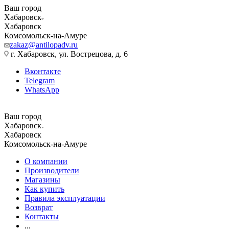
Ваш город
Хабаровск
Хабаровск
Комсомольск-на-Амуре
zakaz@antilopadv.ru
г. Хабаровск, ул. Вострецова, д. 6
Вконтакте
Telegram
WhatsApp
Ваш город
Хабаровск
Хабаровск
Комсомольск-на-Амуре
О компании
Производители
Магазины
Как купить
Правила эксплуатации
Возврат
Контакты
...