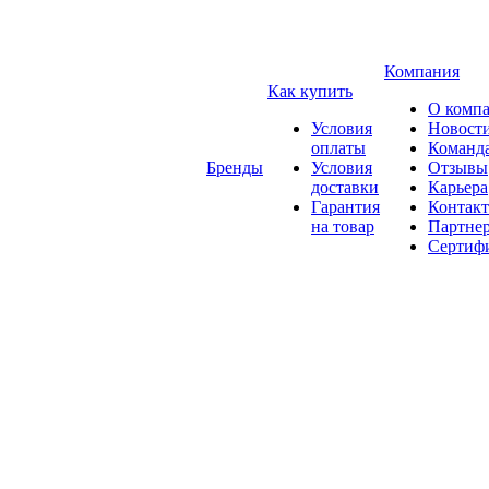
Компания
Как купить
О комп
Условия
Новост
оплаты
Команд
Бренды
Условия
Отзывы
доставки
Карьера
Гарантия
Контак
на товар
Партне
Сертиф