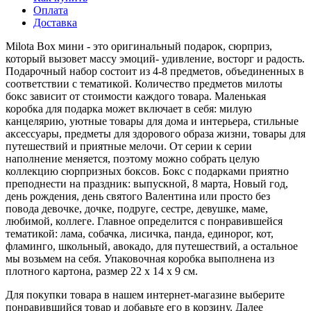
Оплата
Доставка
Milota Box мини - это оригинальный подарок, сюрприз,
который вызовет массу эмоций- удивление, восторг и радость.
Подарочный набор состоит из 4-8 предметов, объединенных в
соответствии с тематикой. Количество предметов милоты
бокс зависит от стоимости каждого товара. Маленькая
коробка для подарка может включает в себя: милую
канцелярию, уютные товары для дома и интерьера, стильные
аксессуары, предметы для здорового образа жизни, товары для
путешествий и приятные мелочи. От серии к серии
наполнение меняется, поэтому можно собрать целую
коллекцию сюрпризных боксов. Бокс с подарками приятно
преподнести на праздник: выпускной, 8 марта, Новый год,
день рождения, день святого Валентина или просто без
повода девочке, дочке, подруге, сестре, девушке, маме,
любимой, коллеге. Главное определится с понравившейся
тематикой: лама, собачка, лисичка, панда, единорог, кот,
фламинго, школьный, авокадо, для путешествий, а остальное
мы возьмем на себя. Упаковочная коробка выполнена из
плотного картона, размер 22 х 14 х 9 см.
Для покупки товара в нашем интернет-магазине выберите
понравившийся товар и добавьте его в корзину. Далее