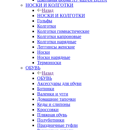
НОСКИ И КОЛГОТКИ
Назад
НОСКИ И КОЛГОТКИ
Гольфы
Колготки
Колготки гимнастические
Колготки капроновые
Колготки нарядные
Леггинсы женские
Носки
Носки нарядные
Термоноски
ОБУВЬ
Назад
ОБУВЬ
Аксессуары для обуви
Ботинки
Валенки и угги
Домашние тапочки
Кеды и слипоны
Кроссовки
Пляжная обувь
Полуботинки
Праздничные туфли