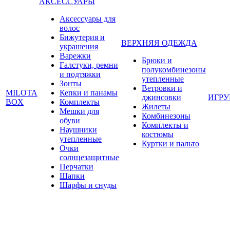
АКСЕССУАРЫ
Аксессуары для
волос
Бижутерия и
ВЕРХНЯЯ ОДЕЖДА
украшения
Варежки
Брюки и
Галстуки, ремни
полукомбинезоны
и подтяжки
утепленные
Зонты
Ветровки и
MILOTA
Кепки и панамы
джинсовки
ИГР
BOX
Комплекты
Жилеты
Мешки для
Комбинезоны
обуви
Комплекты и
Наушники
костюмы
утепленные
Куртки и пальто
Очки
солнцезащитные
Перчатки
Шапки
Шарфы и снуды