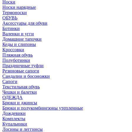
Носки
Носки нарядные
Термоноски
ОБУВЬ
Аксессуары для обуви
Ботинки
Валенки и угги
Домашние тапочки
Кеды и слипоны
Кроссовки
Пляжная обувь
Полуботинки
Праздничные туфли
Резиновые сапоги
Сандалии и босоножки
Сапоги
Текстильная обувь
Чешки и балетки
ОДЕЖДА
Брюки и джинсы
Брюки и полукомбинезоны утепленные
Дождевики
Комплекты
Купальники
Лосины и леггинсы