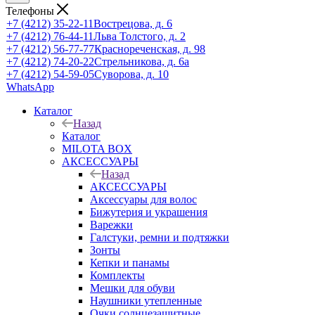
Телефоны
+7 (4212) 35-22-11
Вострецова, д. 6
+7 (4212) 76-44-11
Льва Толстого, д. 2
+7 (4212) 56-77-77
Краснореченская, д. 98
+7 (4212) 74-20-22
Стрельникова, д. 6а
+7 (4212) 54-59-05
Суворова, д. 10
WhatsApp
Каталог
Назад
Каталог
MILOTA BOX
АКСЕССУАРЫ
Назад
АКСЕССУАРЫ
Аксессуары для волос
Бижутерия и украшения
Варежки
Галстуки, ремни и подтяжки
Зонты
Кепки и панамы
Комплекты
Мешки для обуви
Наушники утепленные
Очки солнцезащитные