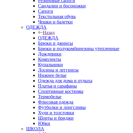
Резиновые сапоги
Сандалии и босоножки
Сапоги
Текстильная обувь
Чешки и балетки
ОДЕЖДА
Назад
ОДЕЖДА
Брюки и джинсы
Брюки и полукомбинезоны утепленные
Дождевики
Комплекты
Купальники
Лосины и леггинсы
Нижнее белье
Одежда для дома и отдыха
Платья и сарафаны
Спортивные костюмы
Термобелье
Флисовая одежда
Футболки и лонгсливы
Худи и толстовки
Шорты и бриджи
Юбки
ШКОЛА