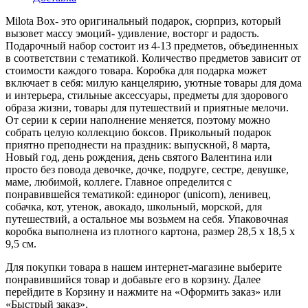
Milota Box- это оригинальный подарок, сюрприз, который
вызовет массу эмоций- удивление, восторг и радость.
Подарочный набор состоит из 4-13 предметов, объединенных
в соответствии с тематикой. Количество предметов зависит от
стоимости каждого товара. Коробка для подарка может
включает в себя: милую канцелярию, уютные товары для дома
и интерьера, стильные аксессуары, предметы для здорового
образа жизни, товары для путешествий и приятные мелочи.
От серии к серии наполнение меняется, поэтому можно
собрать целую коллекцию боксов. Прикольный подарок
приятно преподнести на праздник: выпускной, 8 марта,
Новый год, день рождения, день святого Валентина или
просто без повода девочке, дочке, подруге, сестре, девушке,
маме, любимой, коллеге. Главное определится с
понравившейся тематикой: единорог (unicorn), ленивец,
собачка, кот, утенок, авокадо, школьный, морской, для
путешествий, а остальное мы возьмем на себя. Упаковочная
коробка выполнена из плотного картона, размер 28,5 х 18,5 х
9,5 см.
Для покупки товара в нашем интернет-магазине выберите
понравившийся товар и добавьте его в корзину. Далее
перейдите в Корзину и нажмите на «Оформить заказ» или
«Быстрый заказ».