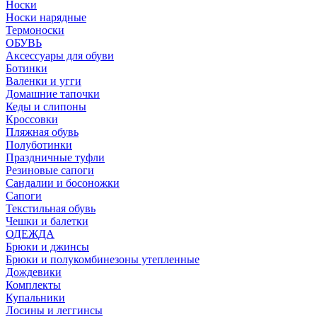
Носки
Носки нарядные
Термоноски
ОБУВЬ
Аксессуары для обуви
Ботинки
Валенки и угги
Домашние тапочки
Кеды и слипоны
Кроссовки
Пляжная обувь
Полуботинки
Праздничные туфли
Резиновые сапоги
Сандалии и босоножки
Сапоги
Текстильная обувь
Чешки и балетки
ОДЕЖДА
Брюки и джинсы
Брюки и полукомбинезоны утепленные
Дождевики
Комплекты
Купальники
Лосины и леггинсы