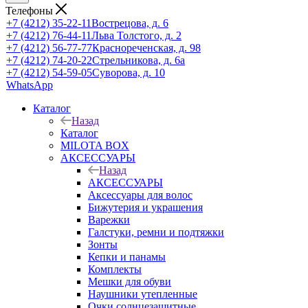
Телефоны
+7 (4212) 35-22-11
Вострецова, д. 6
+7 (4212) 76-44-11
Льва Толстого, д. 2
+7 (4212) 56-77-77
Краснореченская, д. 98
+7 (4212) 74-20-22
Стрельникова, д. 6а
+7 (4212) 54-59-05
Суворова, д. 10
WhatsApp
Каталог
Назад
Каталог
MILOTA BOX
АКСЕССУАРЫ
Назад
АКСЕССУАРЫ
Аксессуары для волос
Бижутерия и украшения
Варежки
Галстуки, ремни и подтяжки
Зонты
Кепки и панамы
Комплекты
Мешки для обуви
Наушники утепленные
Очки солнцезащитные