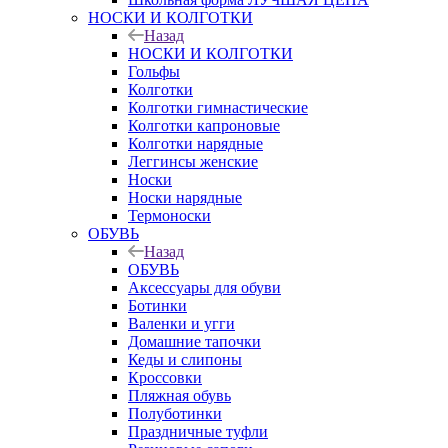
НОСКИ И КОЛГОТКИ
Назад
НОСКИ И КОЛГОТКИ
Гольфы
Колготки
Колготки гимнастические
Колготки капроновые
Колготки нарядные
Леггинсы женские
Носки
Носки нарядные
Термоноски
ОБУВЬ
Назад
ОБУВЬ
Аксессуары для обуви
Ботинки
Валенки и угги
Домашние тапочки
Кеды и слипоны
Кроссовки
Пляжная обувь
Полуботинки
Праздничные туфли