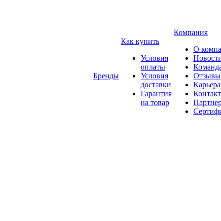
Компания
Как купить
О комп
Условия
Новост
оплаты
Команд
Бренды
Условия
Отзывы
доставки
Карьера
Гарантия
Контак
на товар
Партне
Сертиф