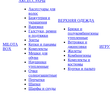
АКСЕССУАРЫ
Аксессуары для
волос
Бижутерия и
ВЕРХНЯЯ ОДЕЖДА
украшения
Варежки
Брюки и
Галстуки, ремни
полукомбинезоны
и подтяжки
утепленные
Зонты
Ветровки и
MILOTA
Кепки и панамы
джинсовки
ИГР
BOX
Комплекты
Жилеты
Мешки для
Комбинезоны
обуви
Комплекты и
Наушники
костюмы
утепленные
Куртки и пальто
Очки
солнцезащитные
Перчатки
Шапки
Шарфы и снуды