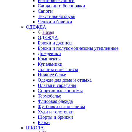
Резиновые сапоги
Сандалии и босоножки
Сапоги
Текстильная обувь
Чешки и балетки
ОДЕЖДА
Назад
ОДЕЖДА
Брюки и джинсы
Брюки и полукомбинезоны утепленные
Дождевики
Комплекты
Купальники
Лосины и леггинсы
Нижнее белье
Одежда для дома и отдыха
Платья и сарафаны
Спортивные костюмы
Термобелье
Флисовая одежда
Футболки и лонгсливы
Худи и толстовки
Шорты и бриджи
Юбки
ШКОЛА