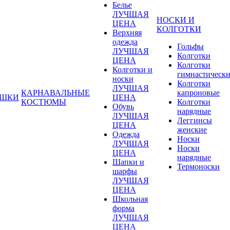
Белье
ЛУЧШАЯ
НОСКИ И
ЦЕНА
КОЛГОТКИ
Верхняя
одежда
Гольфы
ЛУЧШАЯ
Колготки
ЦЕНА
Колготки
Колготки и
гимнастическ
носки
Колготки
ЛУЧШАЯ
КАРНАВАЛЬНЫЕ
капроновые
УШКИ
ЦЕНА
КОСТЮМЫ
Колготки
Обувь
нарядные
ЛУЧШАЯ
Леггинсы
ЦЕНА
женские
Одежда
Носки
ЛУЧШАЯ
Носки
ЦЕНА
нарядные
Шапки и
Термоноски
шарфы
ЛУЧШАЯ
ЦЕНА
Школьная
форма
ЛУЧШАЯ
ЦЕНА