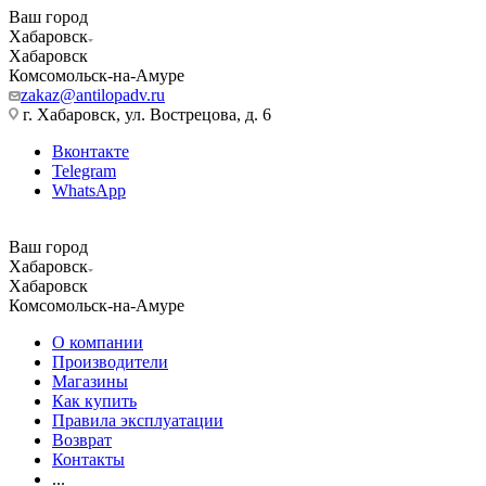
Ваш город
Хабаровск
Хабаровск
Комсомольск-на-Амуре
zakaz@antilopadv.ru
г. Хабаровск, ул. Вострецова, д. 6
Вконтакте
Telegram
WhatsApp
Ваш город
Хабаровск
Хабаровск
Комсомольск-на-Амуре
О компании
Производители
Магазины
Как купить
Правила эксплуатации
Возврат
Контакты
...