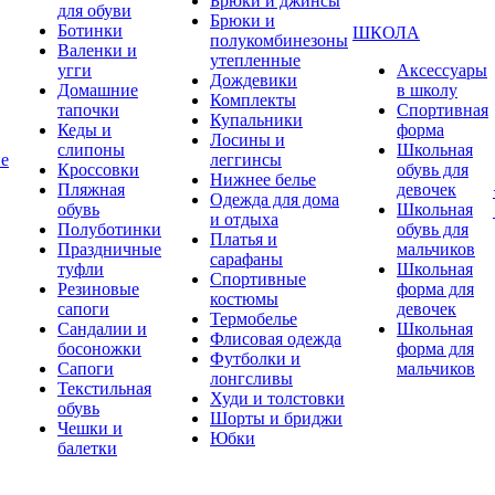
Брюки и джинсы
для обуви
Брюки и
Ботинки
ШКОЛА
полукомбинезоны
Валенки и
утепленные
угги
Аксессуары
Дождевики
Домашние
в школу
Комплекты
тапочки
Спортивная
Купальники
Кеды и
форма
Лосины и
слипоны
Школьная
ие
леггинсы
Кроссовки
обувь для
Нижнее белье
Пляжная
девочек
Одежда для дома
обувь
Школьная
и отдыха
Полуботинки
обувь для
Платья и
Праздничные
мальчиков
сарафаны
туфли
Школьная
Спортивные
Резиновые
форма для
костюмы
сапоги
девочек
Термобелье
Сандалии и
Школьная
Флисовая одежда
босоножки
форма для
Футболки и
Сапоги
мальчиков
лонгсливы
Текстильная
Худи и толстовки
обувь
Шорты и бриджи
Чешки и
Юбки
балетки