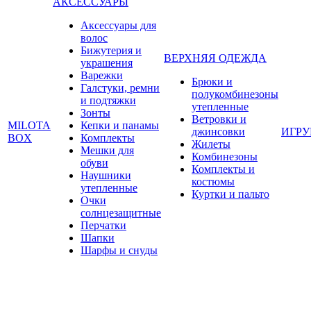
АКСЕССУАРЫ
Аксессуары для
волос
Бижутерия и
ВЕРХНЯЯ ОДЕЖДА
украшения
Варежки
Брюки и
Галстуки, ремни
полукомбинезоны
и подтяжки
утепленные
Зонты
Ветровки и
MILOTA
Кепки и панамы
джинсовки
ИГР
BOX
Комплекты
Жилеты
Мешки для
Комбинезоны
обуви
Комплекты и
Наушники
костюмы
утепленные
Куртки и пальто
Очки
солнцезащитные
Перчатки
Шапки
Шарфы и снуды