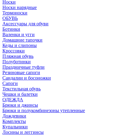
Носки
Носки нарядные
Термоноски
ОБУВЬ
Аксессуары для обуви
Ботинки
Валенки и угги
Домашние тапочки
Кеды и слипоны
Кроссовки
Пляжная обувь
Полуботинки
Праздничные туфли
Резиновые сапоги
Сандалии и босоножки
Сапоги
Текстильная обувь
Чешки и балетки
ОДЕЖДА
Брюки и джинсы
Брюки и полукомбинезоны утепленные
Дождевики
Комплекты
Купальники
Лосины и леггинсы