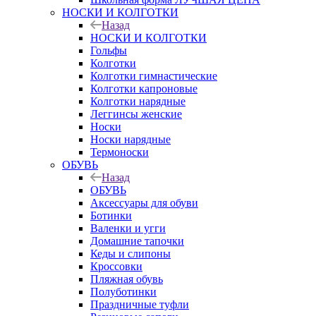
НОСКИ И КОЛГОТКИ
Назад
НОСКИ И КОЛГОТКИ
Гольфы
Колготки
Колготки гимнастические
Колготки капроновые
Колготки нарядные
Леггинсы женские
Носки
Носки нарядные
Термоноски
ОБУВЬ
Назад
ОБУВЬ
Аксессуары для обуви
Ботинки
Валенки и угги
Домашние тапочки
Кеды и слипоны
Кроссовки
Пляжная обувь
Полуботинки
Праздничные туфли