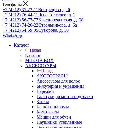
Телефоны
+7 (4212) 35-22-11
Вострецова, д. 6
+7 (4212) 76-44-11
Льва Толстого, д. 2
+7 (4212) 56-77-77
Краснореченская, д. 98
+7 (4212) 74-20-22
Стрельникова, д. 6а
+7 (4212) 54-59-05
Суворова, д. 10
WhatsApp
Каталог
Назад
Каталог
MILOTA BOX
АКСЕССУАРЫ
Назад
АКСЕССУАРЫ
Аксессуары для волос
Бижутерия и украшения
Варежки
Галстуки, ремни и подтяжки
Зонты
Кепки и панамы
Комплекты
Мешки для обуви
Наушники утепленные
Очки солнцезащитные