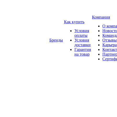
Компания
Как купить
О комп
Условия
Новост
оплаты
Команд
Бренды
Условия
Отзывы
доставки
Карьера
Гарантия
Контак
на товар
Партне
Сертиф