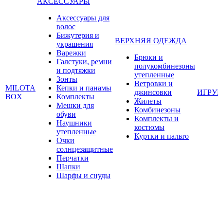
АКСЕССУАРЫ
Аксессуары для
волос
Бижутерия и
ВЕРХНЯЯ ОДЕЖДА
украшения
Варежки
Брюки и
Галстуки, ремни
полукомбинезоны
и подтяжки
утепленные
Зонты
Ветровки и
MILOTA
Кепки и панамы
джинсовки
ИГР
BOX
Комплекты
Жилеты
Мешки для
Комбинезоны
обуви
Комплекты и
Наушники
костюмы
утепленные
Куртки и пальто
Очки
солнцезащитные
Перчатки
Шапки
Шарфы и снуды