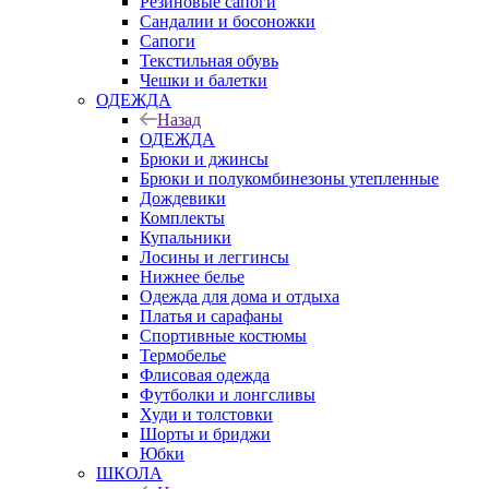
Резиновые сапоги
Сандалии и босоножки
Сапоги
Текстильная обувь
Чешки и балетки
ОДЕЖДА
Назад
ОДЕЖДА
Брюки и джинсы
Брюки и полукомбинезоны утепленные
Дождевики
Комплекты
Купальники
Лосины и леггинсы
Нижнее белье
Одежда для дома и отдыха
Платья и сарафаны
Спортивные костюмы
Термобелье
Флисовая одежда
Футболки и лонгсливы
Худи и толстовки
Шорты и бриджи
Юбки
ШКОЛА