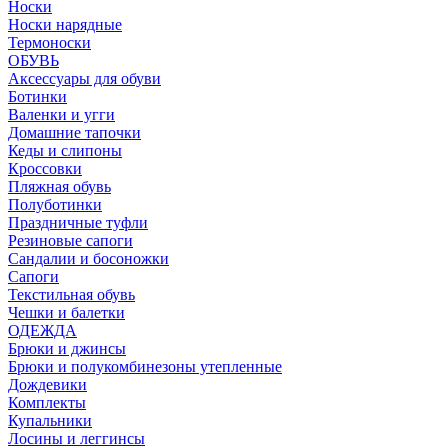
Носки
Носки нарядные
Термоноски
ОБУВЬ
Аксессуары для обуви
Ботинки
Валенки и угги
Домашние тапочки
Кеды и слипоны
Кроссовки
Пляжная обувь
Полуботинки
Праздничные туфли
Резиновые сапоги
Сандалии и босоножки
Сапоги
Текстильная обувь
Чешки и балетки
ОДЕЖДА
Брюки и джинсы
Брюки и полукомбинезоны утепленные
Дождевики
Комплекты
Купальники
Лосины и леггинсы