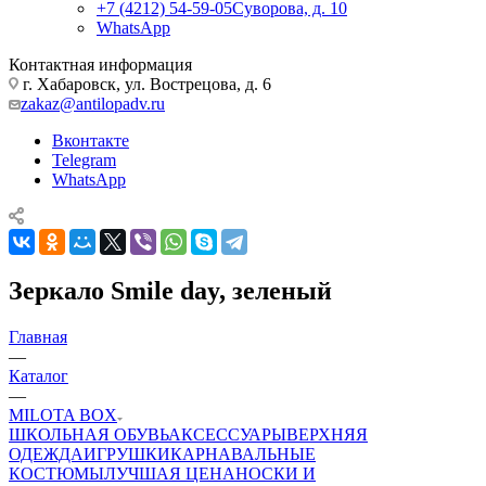
+7 (4212) 54-59-05
Суворова, д. 10
WhatsApp
Контактная информация
г. Хабаровск, ул. Вострецова, д. 6
zakaz@antilopadv.ru
Вконтакте
Telegram
WhatsApp
Зеркало Smile day, зеленый
Главная
—
Каталог
—
MILOTA BOX
ШКОЛЬНАЯ ОБУВЬ
АКСЕССУАРЫ
ВЕРХНЯЯ
ОДЕЖДА
ИГРУШКИ
КАРНАВАЛЬНЫЕ
КОСТЮМЫ
ЛУЧШАЯ ЦЕНА
НОСКИ И