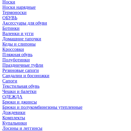
Носки
Носки нарядные
Термоноски
ОБУВЬ
Аксессуары для обуви
Ботинки
Валенки и угги
Домашние тапочки
Кеды и слипоны
Кроссовки
Пляжная обувь
Полуботинки
Праздничные туфли
Резиновые сапоги
Сандалии и босоножки
Сапоги
Текстильная обувь
Чешки и балетки
ОДЕЖДА
Брюки и джинсы
Брюки и полукомбинезоны утепленные
Дождевики
Комплекты
Купальники
Лосины и леггинсы