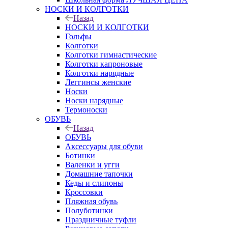
НОСКИ И КОЛГОТКИ
Назад
НОСКИ И КОЛГОТКИ
Гольфы
Колготки
Колготки гимнастические
Колготки капроновые
Колготки нарядные
Леггинсы женские
Носки
Носки нарядные
Термоноски
ОБУВЬ
Назад
ОБУВЬ
Аксессуары для обуви
Ботинки
Валенки и угги
Домашние тапочки
Кеды и слипоны
Кроссовки
Пляжная обувь
Полуботинки
Праздничные туфли