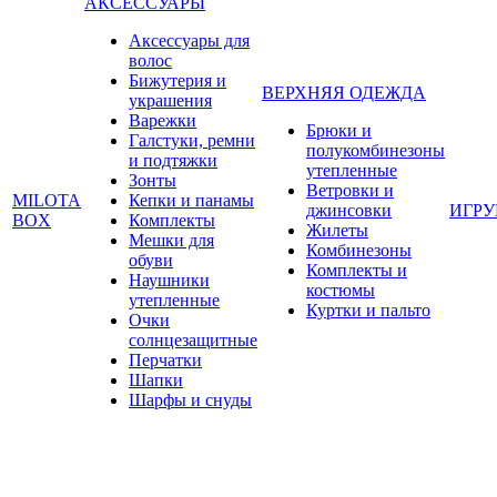
АКСЕССУАРЫ
Аксессуары для
волос
Бижутерия и
ВЕРХНЯЯ ОДЕЖДА
украшения
Варежки
Брюки и
Галстуки, ремни
полукомбинезоны
и подтяжки
утепленные
Зонты
Ветровки и
MILOTA
Кепки и панамы
джинсовки
ИГР
BOX
Комплекты
Жилеты
Мешки для
Комбинезоны
обуви
Комплекты и
Наушники
костюмы
утепленные
Куртки и пальто
Очки
солнцезащитные
Перчатки
Шапки
Шарфы и снуды