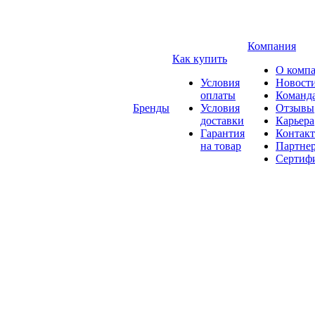
Компания
Как купить
О комп
Условия
Новост
оплаты
Команд
Бренды
Условия
Отзывы
доставки
Карьера
Гарантия
Контак
на товар
Партне
Сертиф