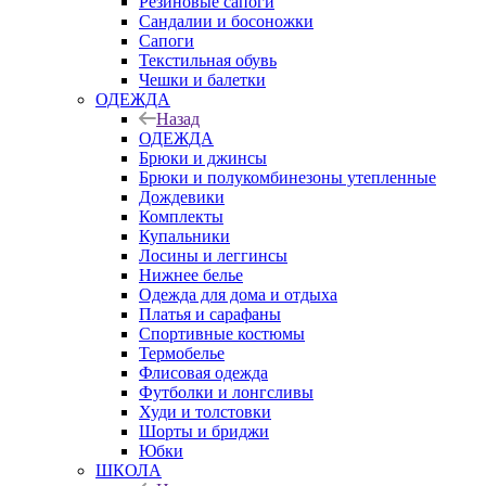
Резиновые сапоги
Сандалии и босоножки
Сапоги
Текстильная обувь
Чешки и балетки
ОДЕЖДА
Назад
ОДЕЖДА
Брюки и джинсы
Брюки и полукомбинезоны утепленные
Дождевики
Комплекты
Купальники
Лосины и леггинсы
Нижнее белье
Одежда для дома и отдыха
Платья и сарафаны
Спортивные костюмы
Термобелье
Флисовая одежда
Футболки и лонгсливы
Худи и толстовки
Шорты и бриджи
Юбки
ШКОЛА