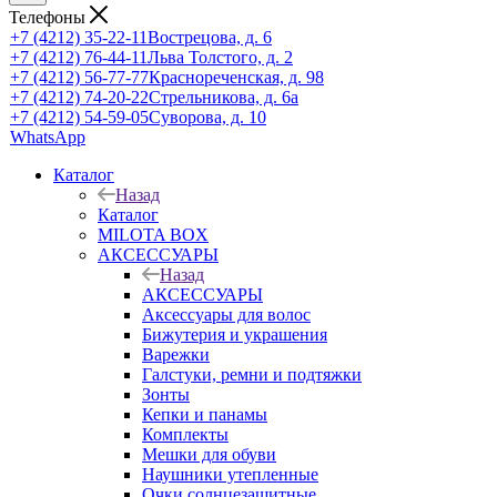
Телефоны
+7 (4212) 35-22-11
Вострецова, д. 6
+7 (4212) 76-44-11
Льва Толстого, д. 2
+7 (4212) 56-77-77
Краснореченская, д. 98
+7 (4212) 74-20-22
Стрельникова, д. 6а
+7 (4212) 54-59-05
Суворова, д. 10
WhatsApp
Каталог
Назад
Каталог
MILOTA BOX
АКСЕССУАРЫ
Назад
АКСЕССУАРЫ
Аксессуары для волос
Бижутерия и украшения
Варежки
Галстуки, ремни и подтяжки
Зонты
Кепки и панамы
Комплекты
Мешки для обуви
Наушники утепленные
Очки солнцезащитные