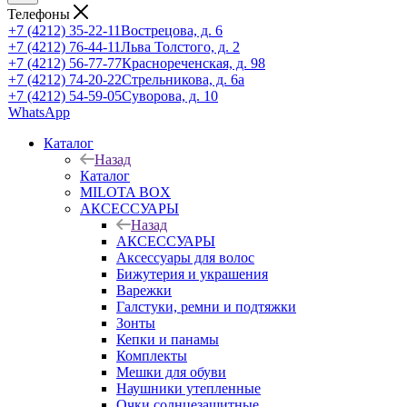
Телефоны
+7 (4212) 35-22-11
Вострецова, д. 6
+7 (4212) 76-44-11
Льва Толстого, д. 2
+7 (4212) 56-77-77
Краснореченская, д. 98
+7 (4212) 74-20-22
Стрельникова, д. 6а
+7 (4212) 54-59-05
Суворова, д. 10
WhatsApp
Каталог
Назад
Каталог
MILOTA BOX
АКСЕССУАРЫ
Назад
АКСЕССУАРЫ
Аксессуары для волос
Бижутерия и украшения
Варежки
Галстуки, ремни и подтяжки
Зонты
Кепки и панамы
Комплекты
Мешки для обуви
Наушники утепленные
Очки солнцезащитные