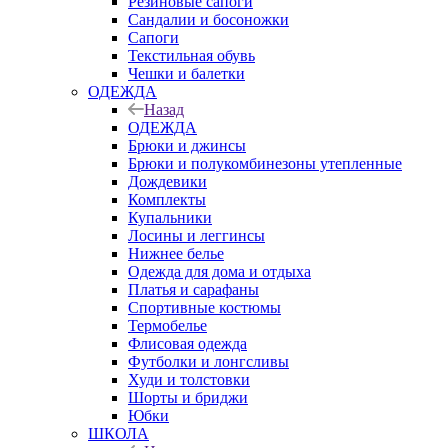
Резиновые сапоги
Сандалии и босоножки
Сапоги
Текстильная обувь
Чешки и балетки
ОДЕЖДА
Назад
ОДЕЖДА
Брюки и джинсы
Брюки и полукомбинезоны утепленные
Дождевики
Комплекты
Купальники
Лосины и леггинсы
Нижнее белье
Одежда для дома и отдыха
Платья и сарафаны
Спортивные костюмы
Термобелье
Флисовая одежда
Футболки и лонгсливы
Худи и толстовки
Шорты и бриджи
Юбки
ШКОЛА