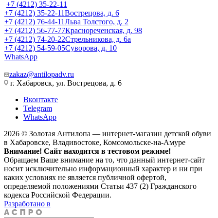
+7 (4212) 35-22-11
+7 (4212) 35-22-11
Вострецова, д. 6
+7 (4212) 76-44-11
Льва Толстого, д. 2
+7 (4212) 56-77-77
Краснореченская, д. 98
+7 (4212) 74-20-22
Стрельникова, д. 6а
+7 (4212) 54-59-05
Суворова, д. 10
WhatsApp
zakaz@antilopadv.ru
г. Хабаровск, ул. Вострецова, д. 6
Вконтакте
Telegram
WhatsApp
2026 © Золотая Антилопа — интернет-магазин детской обуви
в Хабаровске, Владивостоке, Комсомольске-на-Амуре
Внимание! Сайт находится в тестовом режиме!
Обращаем Ваше внимание на то, что данный интернет-сайт
носит исключительно информационный характер и ни при
каких условиях не является публичной офертой,
определяемой положениями Статьи 437 (2) Гражданского
кодекса Российской Федерации.
Разработано в