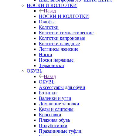
НОСКИ И КОЛГОТКИ
Назад
НОСКИ И КОЛГОТКИ
Гольфы
Колготки
Колготки гимнастические
Колготки капроновые
Колготки нарядные
Леггинсы женские
Носки
Носки нарядные
Термоноски
ОБУВЬ
Назад
ОБУВЬ
Аксессуары для обуви
Ботинки
Валенки и угги
Домашние тапочки
Кеды и слипоны
Кроссовки
Пляжная обувь
Полуботинки
Праздничные туфли