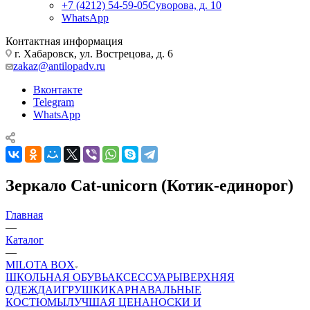
+7 (4212) 54-59-05
Суворова, д. 10
WhatsApp
Контактная информация
г. Хабаровск, ул. Вострецова, д. 6
zakaz@antilopadv.ru
Вконтакте
Telegram
WhatsApp
Зеркало Cat-unicorn (Котик-единорог)
Главная
—
Каталог
—
MILOTA BOX
ШКОЛЬНАЯ ОБУВЬ
АКСЕССУАРЫ
ВЕРХНЯЯ
ОДЕЖДА
ИГРУШКИ
КАРНАВАЛЬНЫЕ
КОСТЮМЫ
ЛУЧШАЯ ЦЕНА
НОСКИ И