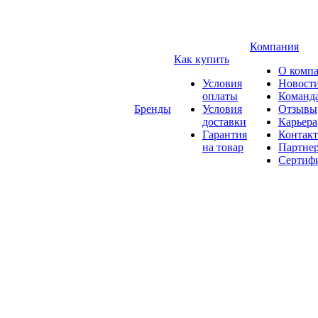
Компания
Как купить
О комп
Условия
Новост
оплаты
Команд
Бренды
Условия
Отзывы
доставки
Карьера
Гарантия
Контак
на товар
Партне
Сертиф