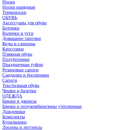
Носки
Носки нарядные
Термоноски
ОБУВЬ
Аксессуары для обуви
Ботинки
Валенки и угги
Домашние тапочки
Кеды и слипоны
Кроссовки
Пляжная обувь
Полуботинки
Праздничные туфли
Резиновые сапоги
Сандалии и босоножки
Сапоги
Текстильная обувь
Чешки и балетки
ОДЕЖДА
Брюки и джинсы
Брюки и полукомбинезоны утепленные
Дождевики
Комплекты
Купальники
Лосины и леггинсы