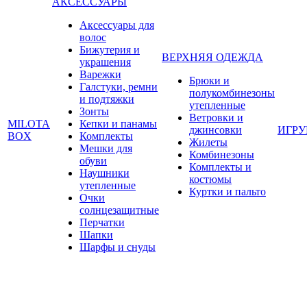
АКСЕССУАРЫ
Аксессуары для
волос
Бижутерия и
ВЕРХНЯЯ ОДЕЖДА
украшения
Варежки
Брюки и
Галстуки, ремни
полукомбинезоны
и подтяжки
утепленные
Зонты
Ветровки и
MILOTA
Кепки и панамы
джинсовки
ИГР
BOX
Комплекты
Жилеты
Мешки для
Комбинезоны
обуви
Комплекты и
Наушники
костюмы
утепленные
Куртки и пальто
Очки
солнцезащитные
Перчатки
Шапки
Шарфы и снуды