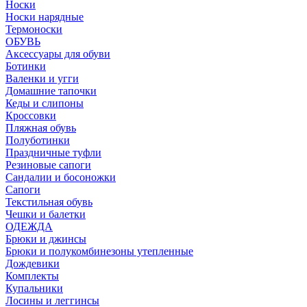
Носки
Носки нарядные
Термоноски
ОБУВЬ
Аксессуары для обуви
Ботинки
Валенки и угги
Домашние тапочки
Кеды и слипоны
Кроссовки
Пляжная обувь
Полуботинки
Праздничные туфли
Резиновые сапоги
Сандалии и босоножки
Сапоги
Текстильная обувь
Чешки и балетки
ОДЕЖДА
Брюки и джинсы
Брюки и полукомбинезоны утепленные
Дождевики
Комплекты
Купальники
Лосины и леггинсы