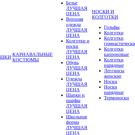
Белье
ЛУЧШАЯ
НОСКИ И
ЦЕНА
КОЛГОТКИ
Верхняя
одежда
Гольфы
ЛУЧШАЯ
Колготки
ЦЕНА
Колготки
Колготки и
гимнастическ
носки
Колготки
ЛУЧШАЯ
КАРНАВАЛЬНЫЕ
капроновые
УШКИ
ЦЕНА
КОСТЮМЫ
Колготки
Обувь
нарядные
ЛУЧШАЯ
Леггинсы
ЦЕНА
женские
Одежда
Носки
ЛУЧШАЯ
Носки
ЦЕНА
нарядные
Шапки и
Термоноски
шарфы
ЛУЧШАЯ
ЦЕНА
Школьная
форма
ЛУЧШАЯ
ЦЕНА