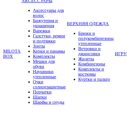
АКСЕССУАРЫ
Аксессуары для
волос
Бижутерия и
ВЕРХНЯЯ ОДЕЖДА
украшения
Варежки
Брюки и
Галстуки, ремни
полукомбинезоны
и подтяжки
утепленные
Зонты
Ветровки и
MILOTA
Кепки и панамы
джинсовки
ИГР
BOX
Комплекты
Жилеты
Мешки для
Комбинезоны
обуви
Комплекты и
Наушники
костюмы
утепленные
Куртки и пальто
Очки
солнцезащитные
Перчатки
Шапки
Шарфы и снуды