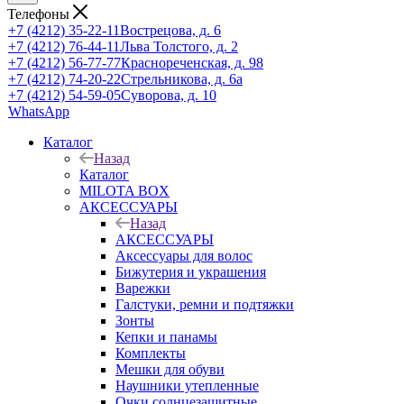
Телефоны
+7 (4212) 35-22-11
Вострецова, д. 6
+7 (4212) 76-44-11
Льва Толстого, д. 2
+7 (4212) 56-77-77
Краснореченская, д. 98
+7 (4212) 74-20-22
Стрельникова, д. 6а
+7 (4212) 54-59-05
Суворова, д. 10
WhatsApp
Каталог
Назад
Каталог
MILOTA BOX
АКСЕССУАРЫ
Назад
АКСЕССУАРЫ
Аксессуары для волос
Бижутерия и украшения
Варежки
Галстуки, ремни и подтяжки
Зонты
Кепки и панамы
Комплекты
Мешки для обуви
Наушники утепленные
Очки солнцезащитные