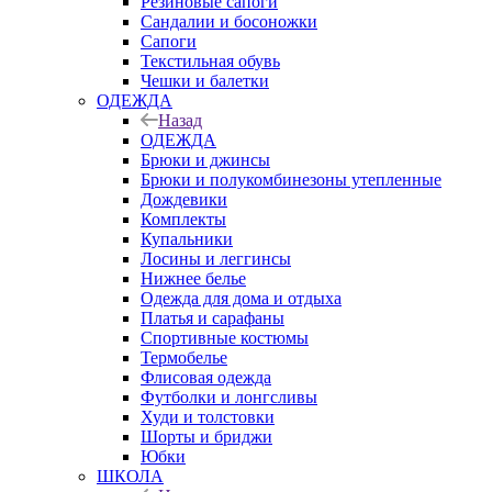
Резиновые сапоги
Сандалии и босоножки
Сапоги
Текстильная обувь
Чешки и балетки
ОДЕЖДА
Назад
ОДЕЖДА
Брюки и джинсы
Брюки и полукомбинезоны утепленные
Дождевики
Комплекты
Купальники
Лосины и леггинсы
Нижнее белье
Одежда для дома и отдыха
Платья и сарафаны
Спортивные костюмы
Термобелье
Флисовая одежда
Футболки и лонгсливы
Худи и толстовки
Шорты и бриджи
Юбки
ШКОЛА