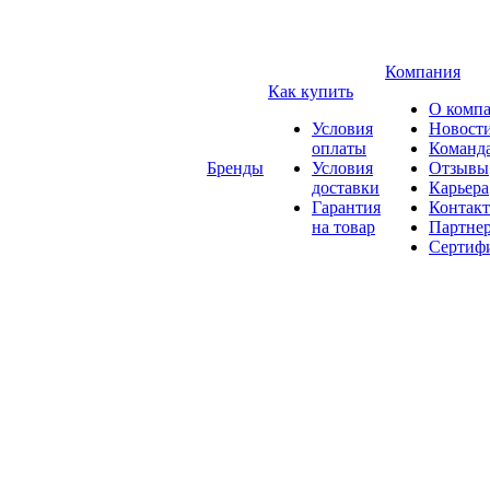
Компания
Как купить
О комп
Условия
Новост
оплаты
Команд
Бренды
Условия
Отзывы
доставки
Карьера
Гарантия
Контак
на товар
Партне
Сертиф