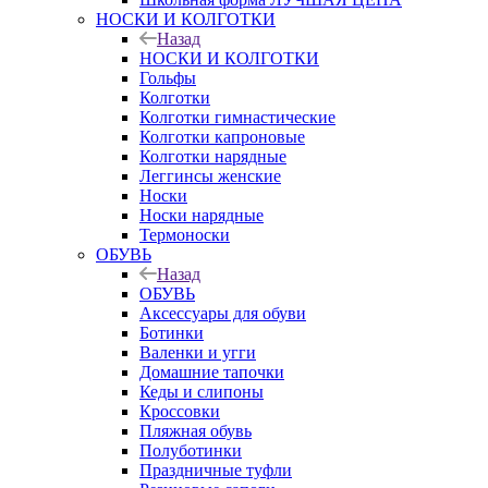
НОСКИ И КОЛГОТКИ
Назад
НОСКИ И КОЛГОТКИ
Гольфы
Колготки
Колготки гимнастические
Колготки капроновые
Колготки нарядные
Леггинсы женские
Носки
Носки нарядные
Термоноски
ОБУВЬ
Назад
ОБУВЬ
Аксессуары для обуви
Ботинки
Валенки и угги
Домашние тапочки
Кеды и слипоны
Кроссовки
Пляжная обувь
Полуботинки
Праздничные туфли