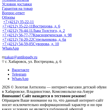
Условия доставки
Гарантия на товар
Вопрос-ответ
Обзоры
+7 (4212) 35-22-11
+7 (4212) 35-22-11
Вострецова, д. 6
+7 (4212) 76-44-11
Льва Толстого, д. 2
+7 (4212) 56-77-77
Краснореченская, д. 98
+7 (4212) 74-20-22
Стрельникова, д. 6а
+7 (4212) 54-59-05
Суворова, д. 10
WhatsApp
zakaz@antilopadv.ru
г. Хабаровск, ул. Вострецова, д. 6
Вконтакте
Telegram
WhatsApp
2026 © Золотая Антилопа — интернет-магазин детской обуви
в Хабаровске, Владивостоке, Комсомольске-на-Амуре
Внимание! Сайт находится в тестовом режиме!
Обращаем Ваше внимание на то, что данный интернет-сайт
носит исключительно информационный характер и ни при
каких условиях не является публичной офертой,