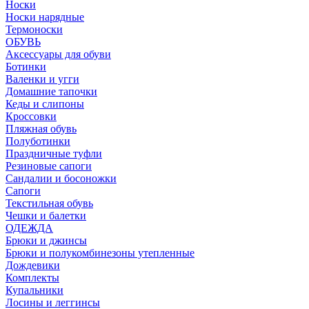
Носки
Носки нарядные
Термоноски
ОБУВЬ
Аксессуары для обуви
Ботинки
Валенки и угги
Домашние тапочки
Кеды и слипоны
Кроссовки
Пляжная обувь
Полуботинки
Праздничные туфли
Резиновые сапоги
Сандалии и босоножки
Сапоги
Текстильная обувь
Чешки и балетки
ОДЕЖДА
Брюки и джинсы
Брюки и полукомбинезоны утепленные
Дождевики
Комплекты
Купальники
Лосины и леггинсы