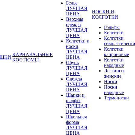
Белье
ЛУЧШАЯ
НОСКИ И
ЦЕНА
КОЛГОТКИ
Верхняя
одежда
Гольфы
ЛУЧШАЯ
Колготки
ЦЕНА
Колготки
Колготки и
гимнастическ
носки
Колготки
ЛУЧШАЯ
КАРНАВАЛЬНЫЕ
капроновые
УШКИ
ЦЕНА
КОСТЮМЫ
Колготки
Обувь
нарядные
ЛУЧШАЯ
Леггинсы
ЦЕНА
женские
Одежда
Носки
ЛУЧШАЯ
Носки
ЦЕНА
нарядные
Шапки и
Термоноски
шарфы
ЛУЧШАЯ
ЦЕНА
Школьная
форма
ЛУЧШАЯ
ЦЕНА