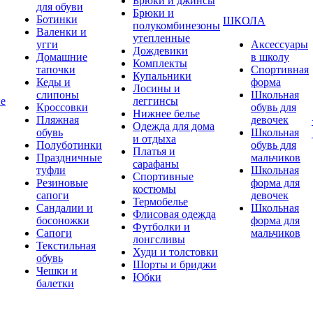
Брюки и джинсы
для обуви
Брюки и
Ботинки
ШКОЛА
полукомбинезоны
Валенки и
утепленные
угги
Аксессуары
Дождевики
Домашние
в школу
Комплекты
тапочки
Спортивная
Купальники
Кеды и
форма
Лосины и
слипоны
Школьная
ие
леггинсы
Кроссовки
обувь для
Нижнее белье
Пляжная
девочек
Одежда для дома
обувь
Школьная
и отдыха
Полуботинки
обувь для
Платья и
Праздничные
мальчиков
сарафаны
туфли
Школьная
Спортивные
Резиновые
форма для
костюмы
сапоги
девочек
Термобелье
Сандалии и
Школьная
Флисовая одежда
босоножки
форма для
Футболки и
Сапоги
мальчиков
лонгсливы
Текстильная
Худи и толстовки
обувь
Шорты и бриджи
Чешки и
Юбки
балетки