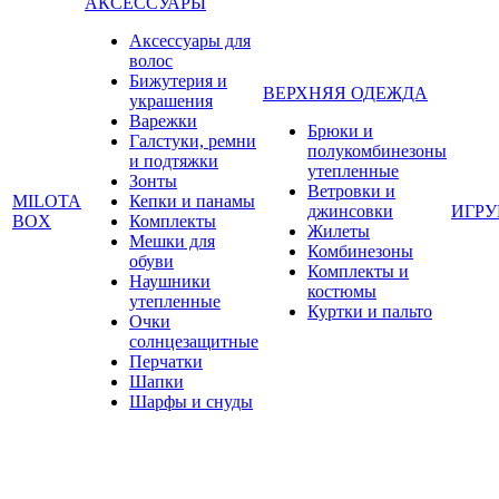
АКСЕССУАРЫ
Аксессуары для
волос
Бижутерия и
ВЕРХНЯЯ ОДЕЖДА
украшения
Варежки
Брюки и
Галстуки, ремни
полукомбинезоны
и подтяжки
утепленные
Зонты
Ветровки и
MILOTA
Кепки и панамы
джинсовки
ИГР
BOX
Комплекты
Жилеты
Мешки для
Комбинезоны
обуви
Комплекты и
Наушники
костюмы
утепленные
Куртки и пальто
Очки
солнцезащитные
Перчатки
Шапки
Шарфы и снуды