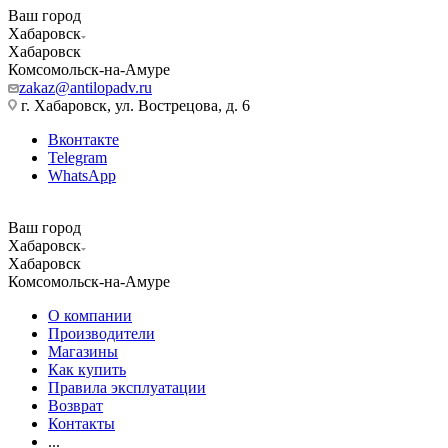
Ваш город
Хабаровск
Хабаровск
Комсомольск-на-Амуре
zakaz@antilopadv.ru
г. Хабаровск, ул. Вострецова, д. 6
Вконтакте
Telegram
WhatsApp
Ваш город
Хабаровск
Хабаровск
Комсомольск-на-Амуре
О компании
Производители
Магазины
Как купить
Правила эксплуатации
Возврат
Контакты
...