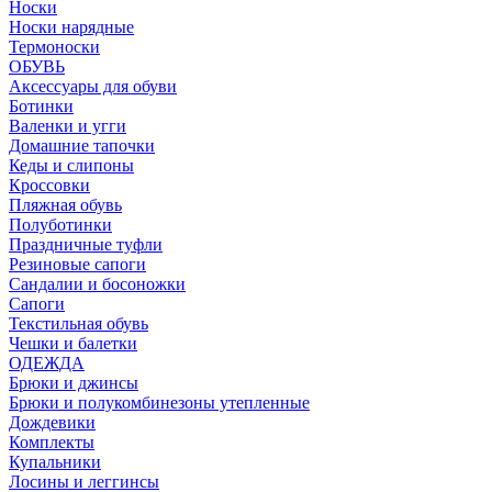
Носки
Носки нарядные
Термоноски
ОБУВЬ
Аксессуары для обуви
Ботинки
Валенки и угги
Домашние тапочки
Кеды и слипоны
Кроссовки
Пляжная обувь
Полуботинки
Праздничные туфли
Резиновые сапоги
Сандалии и босоножки
Сапоги
Текстильная обувь
Чешки и балетки
ОДЕЖДА
Брюки и джинсы
Брюки и полукомбинезоны утепленные
Дождевики
Комплекты
Купальники
Лосины и леггинсы