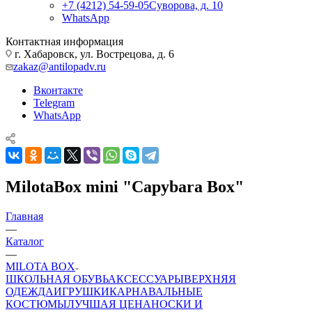
+7 (4212) 54-59-05
Суворова, д. 10
WhatsApp
Контактная информация
г. Хабаровск, ул. Вострецова, д. 6
zakaz@antilopadv.ru
Вконтакте
Telegram
WhatsApp
MilotaBox mini "Capybara Box"
Главная
—
Каталог
—
MILOTA BOX
ШКОЛЬНАЯ ОБУВЬ
АКСЕССУАРЫ
ВЕРХНЯЯ
ОДЕЖДА
ИГРУШКИ
КАРНАВАЛЬНЫЕ
КОСТЮМЫ
ЛУЧШАЯ ЦЕНА
НОСКИ И