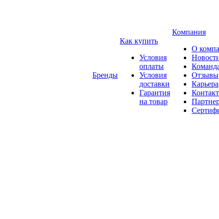
Компания
Как купить
О комп
Условия
Новост
оплаты
Команд
Бренды
Условия
Отзывы
доставки
Карьера
Гарантия
Контак
на товар
Партне
Сертиф