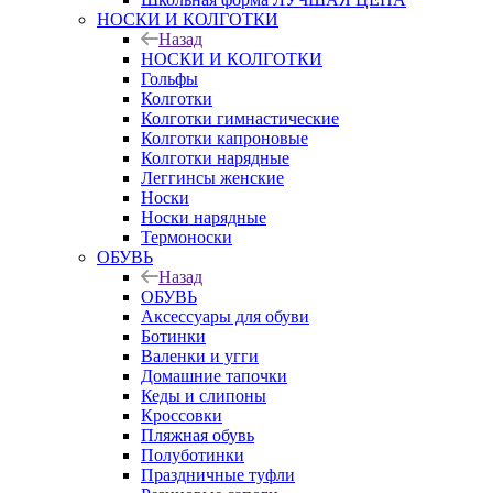
НОСКИ И КОЛГОТКИ
Назад
НОСКИ И КОЛГОТКИ
Гольфы
Колготки
Колготки гимнастические
Колготки капроновые
Колготки нарядные
Леггинсы женские
Носки
Носки нарядные
Термоноски
ОБУВЬ
Назад
ОБУВЬ
Аксессуары для обуви
Ботинки
Валенки и угги
Домашние тапочки
Кеды и слипоны
Кроссовки
Пляжная обувь
Полуботинки
Праздничные туфли