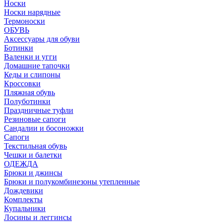
Носки
Носки нарядные
Термоноски
ОБУВЬ
Аксессуары для обуви
Ботинки
Валенки и угги
Домашние тапочки
Кеды и слипоны
Кроссовки
Пляжная обувь
Полуботинки
Праздничные туфли
Резиновые сапоги
Сандалии и босоножки
Сапоги
Текстильная обувь
Чешки и балетки
ОДЕЖДА
Брюки и джинсы
Брюки и полукомбинезоны утепленные
Дождевики
Комплекты
Купальники
Лосины и леггинсы