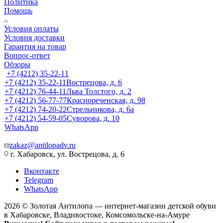
Политика
Помощь
Условия оплаты
Условия доставки
Гарантия на товар
Вопрос-ответ
Обзоры
+7 (4212) 35-22-11
+7 (4212) 35-22-11
Вострецова, д. 6
+7 (4212) 76-44-11
Льва Толстого, д. 2
+7 (4212) 56-77-77
Краснореченская, д. 98
+7 (4212) 74-20-22
Стрельникова, д. 6а
+7 (4212) 54-59-05
Суворова, д. 10
WhatsApp
zakaz@antilopadv.ru
г. Хабаровск, ул. Вострецова, д. 6
Вконтакте
Telegram
WhatsApp
2026 © Золотая Антилопа — интернет-магазин детской обуви
в Хабаровске, Владивостоке, Комсомольске-на-Амуре