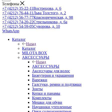
Телефоны
+7 (4212) 35-22-11
Вострецова, д. 6
+7 (4212) 76-44-11
Льва Толстого, д. 2
+7 (4212) 56-77-77
Краснореченская, д. 98
+7 (4212) 74-20-22
Стрельникова, д. 6а
+7 (4212) 54-59-05
Суворова, д. 10
WhatsApp
Каталог
Назад
Каталог
MILOTA BOX
АКСЕССУАРЫ
Назад
АКСЕССУАРЫ
Аксессуары для волос
Бижутерия и украшения
Варежки
Галстуки, ремни и подтяжки
Зонты
Кепки и панамы
Комплекты
Мешки для обуви
Наушники утепленные
Очки солнцезащитные