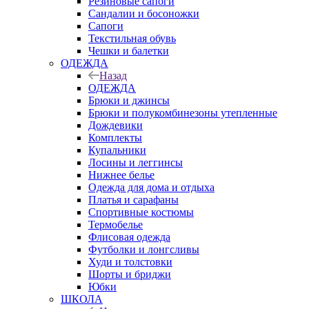
Резиновые сапоги
Сандалии и босоножки
Сапоги
Текстильная обувь
Чешки и балетки
ОДЕЖДА
Назад
ОДЕЖДА
Брюки и джинсы
Брюки и полукомбинезоны утепленные
Дождевики
Комплекты
Купальники
Лосины и леггинсы
Нижнее белье
Одежда для дома и отдыха
Платья и сарафаны
Спортивные костюмы
Термобелье
Флисовая одежда
Футболки и лонгсливы
Худи и толстовки
Шорты и бриджи
Юбки
ШКОЛА