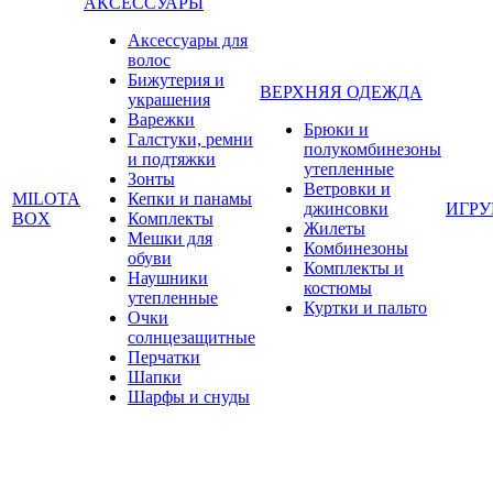
АКСЕССУАРЫ
Аксессуары для
волос
Бижутерия и
ВЕРХНЯЯ ОДЕЖДА
украшения
Варежки
Брюки и
Галстуки, ремни
полукомбинезоны
и подтяжки
утепленные
Зонты
Ветровки и
MILOTA
Кепки и панамы
джинсовки
ИГР
BOX
Комплекты
Жилеты
Мешки для
Комбинезоны
обуви
Комплекты и
Наушники
костюмы
утепленные
Куртки и пальто
Очки
солнцезащитные
Перчатки
Шапки
Шарфы и снуды