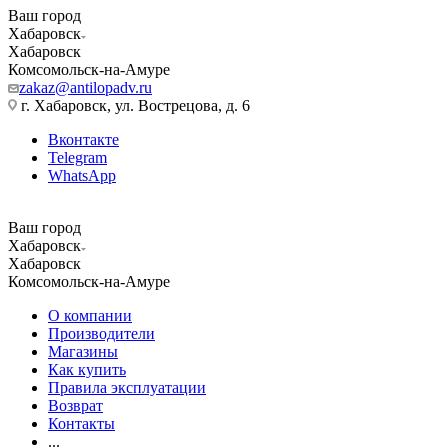
Ваш город
Хабаровск
Хабаровск
Комсомольск-на-Амуре
zakaz@antilopadv.ru
г. Хабаровск, ул. Вострецова, д. 6
Вконтакте
Telegram
WhatsApp
Ваш город
Хабаровск
Хабаровск
Комсомольск-на-Амуре
О компании
Производители
Магазины
Как купить
Правила эксплуатации
Возврат
Контакты
...