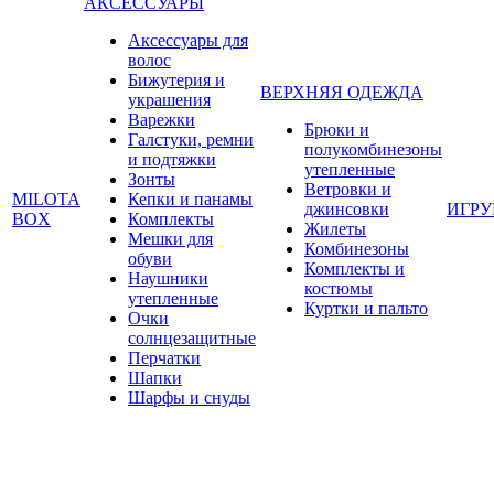
АКСЕССУАРЫ
Аксессуары для
волос
Бижутерия и
ВЕРХНЯЯ ОДЕЖДА
украшения
Варежки
Брюки и
Галстуки, ремни
полукомбинезоны
и подтяжки
утепленные
Зонты
Ветровки и
MILOTA
Кепки и панамы
джинсовки
ИГР
BOX
Комплекты
Жилеты
Мешки для
Комбинезоны
обуви
Комплекты и
Наушники
костюмы
утепленные
Куртки и пальто
Очки
солнцезащитные
Перчатки
Шапки
Шарфы и снуды