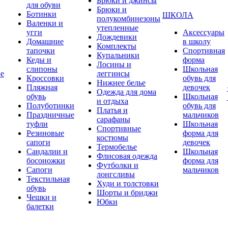
Брюки и джинсы
для обуви
Брюки и
Ботинки
ШКОЛА
полукомбинезоны
Валенки и
утепленные
угги
Аксессуары
Дождевики
Домашние
в школу
Комплекты
тапочки
Спортивная
Купальники
Кеды и
форма
Лосины и
слипоны
Школьная
ие
леггинсы
Кроссовки
обувь для
Нижнее белье
Пляжная
девочек
Одежда для дома
обувь
Школьная
и отдыха
Полуботинки
обувь для
Платья и
Праздничные
мальчиков
сарафаны
туфли
Школьная
Спортивные
Резиновые
форма для
костюмы
сапоги
девочек
Термобелье
Сандалии и
Школьная
Флисовая одежда
босоножки
форма для
Футболки и
Сапоги
мальчиков
лонгсливы
Текстильная
Худи и толстовки
обувь
Шорты и бриджи
Чешки и
Юбки
балетки