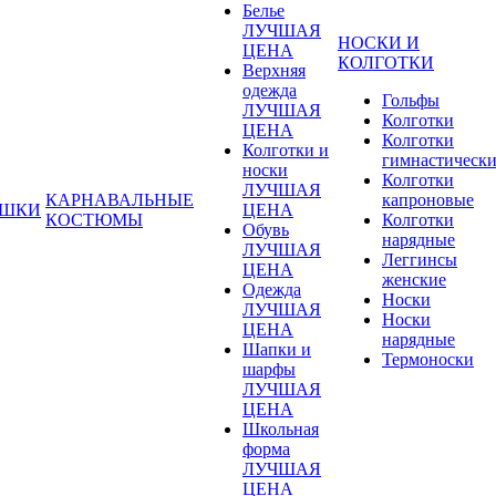
Белье
ЛУЧШАЯ
НОСКИ И
ЦЕНА
КОЛГОТКИ
Верхняя
одежда
Гольфы
ЛУЧШАЯ
Колготки
ЦЕНА
Колготки
Колготки и
гимнастическ
носки
Колготки
ЛУЧШАЯ
КАРНАВАЛЬНЫЕ
капроновые
УШКИ
ЦЕНА
КОСТЮМЫ
Колготки
Обувь
нарядные
ЛУЧШАЯ
Леггинсы
ЦЕНА
женские
Одежда
Носки
ЛУЧШАЯ
Носки
ЦЕНА
нарядные
Шапки и
Термоноски
шарфы
ЛУЧШАЯ
ЦЕНА
Школьная
форма
ЛУЧШАЯ
ЦЕНА