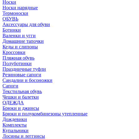
Носки
Носки нарядные
Термоноски
ОБУВЬ
Аксессуары для обуви
Ботинки
Валенки и угги
Домашние тапочки
Кеды и слипоны
Кроссовки
Пляжная обувь
Полуботинки
Праздничные туфли
Резиновые сапоги
Сандалии и босоножки
Сапоги
Текстильная обувь
Чешки и балетки
ОДЕЖДА
Брюки и джинсы
Брюки и полукомбинезоны утепленные
Дождевики
Комплекты
Купальники
Лосины и леггинсы