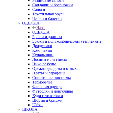
Резиновые сапоги
Сандалии и босоножки
Сапоги
Текстильная обувь
Чешки и балетки
ОДЕЖДА
Назад
ОДЕЖДА
Брюки и джинсы
Брюки и полукомбинезоны утепленные
Дождевики
Комплекты
Купальники
Лосины и леггинсы
Нижнее белье
Одежда для дома и отдыха
Платья и сарафаны
Спортивные костюмы
Термобелье
Флисовая одежда
Футболки и лонгсливы
Худи и толстовки
Шорты и бриджи
Юбки
ШКОЛА