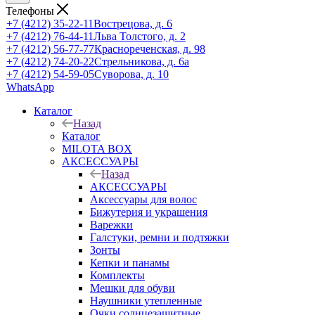
Телефоны
+7 (4212) 35-22-11
Вострецова, д. 6
+7 (4212) 76-44-11
Льва Толстого, д. 2
+7 (4212) 56-77-77
Краснореченская, д. 98
+7 (4212) 74-20-22
Стрельникова, д. 6а
+7 (4212) 54-59-05
Суворова, д. 10
WhatsApp
Каталог
Назад
Каталог
MILOTA BOX
АКСЕССУАРЫ
Назад
АКСЕССУАРЫ
Аксессуары для волос
Бижутерия и украшения
Варежки
Галстуки, ремни и подтяжки
Зонты
Кепки и панамы
Комплекты
Мешки для обуви
Наушники утепленные
Очки солнцезащитные