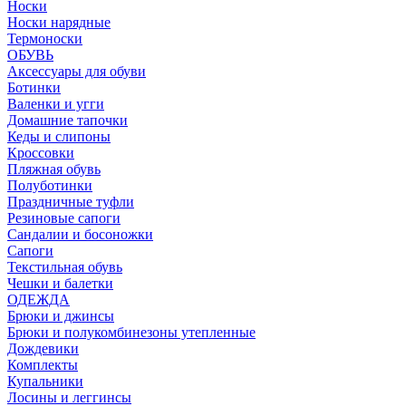
Носки
Носки нарядные
Термоноски
ОБУВЬ
Аксессуары для обуви
Ботинки
Валенки и угги
Домашние тапочки
Кеды и слипоны
Кроссовки
Пляжная обувь
Полуботинки
Праздничные туфли
Резиновые сапоги
Сандалии и босоножки
Сапоги
Текстильная обувь
Чешки и балетки
ОДЕЖДА
Брюки и джинсы
Брюки и полукомбинезоны утепленные
Дождевики
Комплекты
Купальники
Лосины и леггинсы