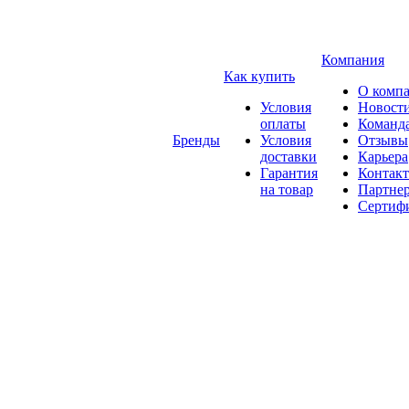
Компания
Как купить
О комп
Условия
Новост
оплаты
Команд
Бренды
Условия
Отзывы
доставки
Карьера
Гарантия
Контак
на товар
Партне
Сертиф