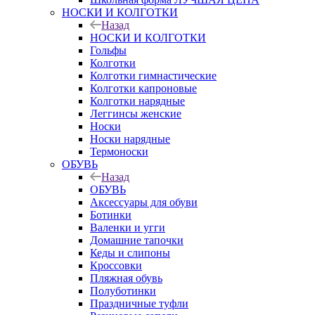
НОСКИ И КОЛГОТКИ
Назад
НОСКИ И КОЛГОТКИ
Гольфы
Колготки
Колготки гимнастические
Колготки капроновые
Колготки нарядные
Леггинсы женские
Носки
Носки нарядные
Термоноски
ОБУВЬ
Назад
ОБУВЬ
Аксессуары для обуви
Ботинки
Валенки и угги
Домашние тапочки
Кеды и слипоны
Кроссовки
Пляжная обувь
Полуботинки
Праздничные туфли