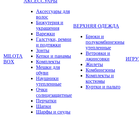
АКСЕССУАРЫ
Аксессуары для
волос
Бижутерия и
ВЕРХНЯЯ ОДЕЖДА
украшения
Варежки
Брюки и
Галстуки, ремни
полукомбинезоны
и подтяжки
утепленные
Зонты
Ветровки и
MILOTA
Кепки и панамы
джинсовки
ИГР
BOX
Комплекты
Жилеты
Мешки для
Комбинезоны
обуви
Комплекты и
Наушники
костюмы
утепленные
Куртки и пальто
Очки
солнцезащитные
Перчатки
Шапки
Шарфы и снуды