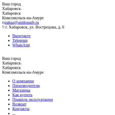
Ваш город
Хабаровск
Хабаровск
Комсомольск-на-Амуре
zakaz@antilopadv.ru
г. Хабаровск, ул. Вострецова, д. 6
Вконтакте
Telegram
WhatsApp
Ваш город
Хабаровск
Хабаровск
Комсомольск-на-Амуре
О компании
Производители
Магазины
Как купить
Правила эксплуатации
Возврат
Контакты
...