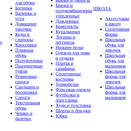
Брюки и джинсы
для обуви
Брюки и
Ботинки
ШКОЛА
полукомбинезоны
Валенки и
утепленные
угги
Аксессуары
Дождевики
Домашние
в школу
Комплекты
тапочки
Спортивная
Купальники
Кеды и
форма
Лосины и
слипоны
Школьная
ие
леггинсы
Кроссовки
обувь для
Нижнее белье
Пляжная
девочек
Одежда для дома
обувь
Школьная
и отдыха
Полуботинки
обувь для
Платья и
Праздничные
мальчиков
сарафаны
туфли
Школьная
Спортивные
Резиновые
форма для
костюмы
сапоги
девочек
Термобелье
Сандалии и
Школьная
Флисовая одежда
босоножки
форма для
Футболки и
Сапоги
мальчиков
лонгсливы
Текстильная
Худи и толстовки
обувь
Шорты и бриджи
Чешки и
Юбки
балетки