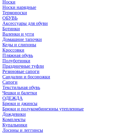
Носки
Носки нарядные
Термоноски
ОБУВЬ
Аксессуары для обуви
Ботинки
Валенки и угги
Домашние тапочки
Кеды и слипоны
Кроссовки
Пляжная обувь
Полуботинки
Праздничные туфли
Резиновые сапоги
Сандалии и босоножки
Сапоги
Текстильная обувь
Чешки и балетки
ОДЕЖДА
Брюки и джинсы
Брюки и полукомбинезоны утепленные
Дождевики
Комплекты
Купальники
Лосины и леггинсы