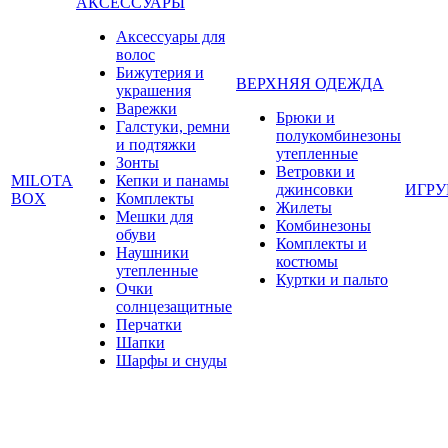
АКСЕССУАРЫ
Аксессуары для
волос
Бижутерия и
ВЕРХНЯЯ ОДЕЖДА
украшения
Варежки
Брюки и
Галстуки, ремни
полукомбинезоны
и подтяжки
утепленные
Зонты
Ветровки и
MILOTA
Кепки и панамы
джинсовки
ИГР
BOX
Комплекты
Жилеты
Мешки для
Комбинезоны
обуви
Комплекты и
Наушники
костюмы
утепленные
Куртки и пальто
Очки
солнцезащитные
Перчатки
Шапки
Шарфы и снуды