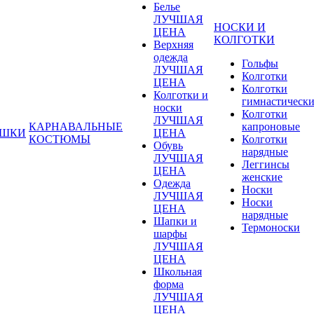
Белье
ЛУЧШАЯ
НОСКИ И
ЦЕНА
КОЛГОТКИ
Верхняя
одежда
Гольфы
ЛУЧШАЯ
Колготки
ЦЕНА
Колготки
Колготки и
гимнастическ
носки
Колготки
ЛУЧШАЯ
КАРНАВАЛЬНЫЕ
капроновые
УШКИ
ЦЕНА
КОСТЮМЫ
Колготки
Обувь
нарядные
ЛУЧШАЯ
Леггинсы
ЦЕНА
женские
Одежда
Носки
ЛУЧШАЯ
Носки
ЦЕНА
нарядные
Шапки и
Термоноски
шарфы
ЛУЧШАЯ
ЦЕНА
Школьная
форма
ЛУЧШАЯ
ЦЕНА